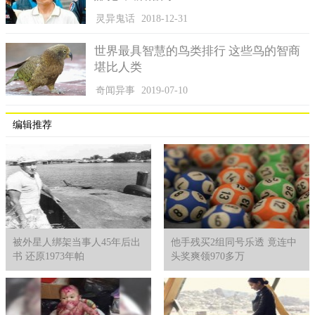
灵异鬼话
2018-12-31
世界最具智慧的鸟类排行 这些鸟的智商
堪比人类
奇闻异事
2019-07-10
编辑推荐
被外星人绑架当事人45年后出
他手残买2组同号乐透 竟连中
书 还原1973年帕
头奖爽领970多万