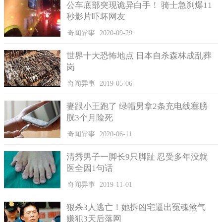
公车底部突现诡异白手！ 骑士急刹爆11
秒影片吓坏网友
奇闻异事
2020-09-29
世界十大恐怖地点 日本自杀森林成乱葬
岗
奇闻异事
2019-05-06
妻跟小王跑了 绿帽男拿2条充电线塞膀
胱3个月险死
奇闻异事
2020-06-11
清秀男子一脚长9只脚趾 忍受多年没就
医全因1句话
奇闻异事
2019-11-01
狠杀3人逃亡！她拆凶宅逼出冤魂煞气
嫌犯3天后落网