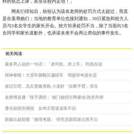
样的状态上课，甚至在校内走动！」
网友们得知后，纷纷认为该名老师的处罚方式太超过，简直
是在羞辱她们；当地的教育单位也接到通知，30日紧急和校方人
员与3名女学生的家长开会。校方坦承处罚不当，除了当面向3名
女同学和家长道歉外，也承诺未来不会再让类似的事件发生。
相关阅读
最多男人说的一句话：「老司机、求上车」 到底在说
得神眷顾！大货车侧翻压扁轿车 驾驶却奇迹生还
放过它吧…见左螯被煮熟 小龙虾「扯断手臂」求生
老师傅直播「怪手调经」 独门秘招引网暴动:跪求拜师
遭仓鼠咬伤拇指 女饲主昏迷送医不治
新娘出超甜蜜「物理考题」 研究员新郎差点答不出