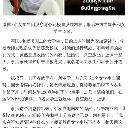
泰国3名女学生因没穿背心到校遭没收内衣，事后校方向家长和女
学生道歉。
泰国3名就读国二的女学生，日前上课时因为没加穿背心，学
校老师发现后认为是违反校规，对她们进行惩处。不料老师的处
罚方式，竟然是没收她们的内衣，让她们「真空激凸」上课一整
天。事后家长得知后告上教育局，该名老师向学生和家长公开道
歉。
据报导，泰国春武里府一所中学，前几天这3名女学生上课
时，因为没穿内搭背心，被老师发现后，直接要她们脱下内衣并
扣留下来，时间从早上8点半到下午2点半，之后才还给她们。在
这6个小时的时间，3名女学生就这样「真空激凸」上课。
事后这个消息传出来，引发当地网友的哗然，脸书粉丝团「มี
ดีไทยแลนด์」28日晚间在脸书上分享这个讯息，内容写下，「我
实在不知道要说些什么？老师竟然逼女学生脱下内衣，整天用这