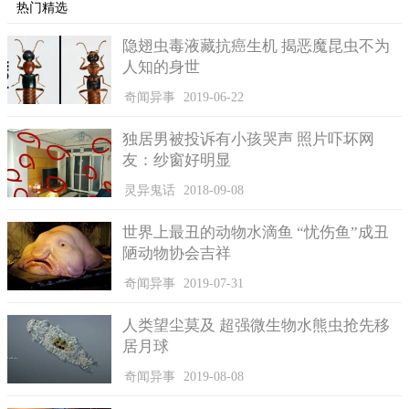
热门精选
隐翅虫毒液藏抗癌生机 揭恶魔昆虫不为
人知的身世
奇闻异事
2019-06-22
独居男被投诉有小孩哭声 照片吓坏网
友：纱窗好明显
灵异鬼话
2018-09-08
世界上最丑的动物水滴鱼 “忧伤鱼”成丑
陋动物协会吉祥
奇闻异事
2019-07-31
人类望尘莫及 超强微生物水熊虫抢先移
居月球
奇闻异事
2019-08-08