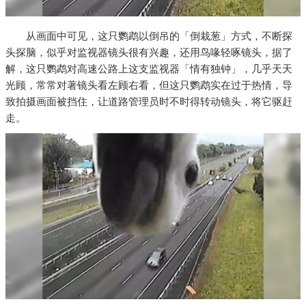
从画面中可见，这只鹦鹉以倒吊的「倒栽葱」方式，不断探
头探脑，似乎对监视器镜头很有兴趣，还用鸟喙轻啄镜头，据了
解，这只鹦鹉对高速公路上这支监视器「情有独钟」，几乎天天
光顾，常常对著镜头看左顾右看，但这只鹦鹉实在过于热情，导
致拍摄画面被挡住，让道路管理员时不时得转动镜头，将它驱赶
走。