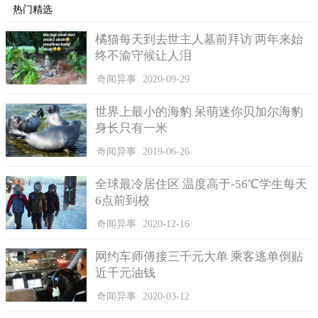
热门精选
橘猫每天到去世主人墓前拜访 两年来始
终不渝守候让人泪
奇闻异事
2020-09-29
世界上最小的海豹 呆萌迷你贝加尔海豹
身长只有一米
奇闻异事
2019-06-26
全球最冷居住区 温度高于-56℃学生每天
6点前到校
奇闻异事
2020-12-16
网约车师傅接三千元大单 乘客逃单倒贴
近千元油钱
奇闻异事
2020-03-12