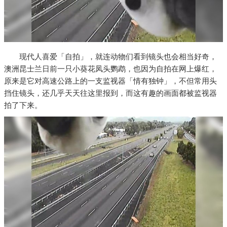
现代人喜爱「自拍」，就连动物们看到镜头也会相当好奇，
澳洲昆士兰日前一只小葵花凤头鹦鹉，也因为自拍在网上爆红，
原来是它对高速公路上的一支监视器「情有独钟」，不但常用头
挡住镜头，还几乎天天往这里报到，而这有趣的画面都被监视器
拍了下来。