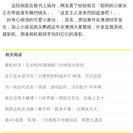
这段画面在脸书上疯传，网友看了纷纷留言「聪明的小家伙
正在帮超速车辆挡镜头」、「这是主人派来挡拍超速吧！」、
「好奇心很强的可爱小家伙」，其实，类似事件在澳洲经常发
生，加上小葵花凤头鹦鹉近年在澳洲大量繁殖，许多监视系统、
摄影机、测速相机都很常拍到它们的身影。
相关阅读
毒蛇对决！百步蛇PK眼镜蛇 1分钟就分胜负
这不是水是可乐！日透明饮料战开打 啤酒、可尔必思
为一块起司卖命！英国「滚动起司」活动影片 吓坏网
偷父信用卡赌博！13岁男童一周投注百次 狂输上五十
用路边积水洗碗！餐厅辩「新来不懂」 让网友火大：
第4小孩是「耻辱」！印度爸不舍吻别后 将婴儿遗弃