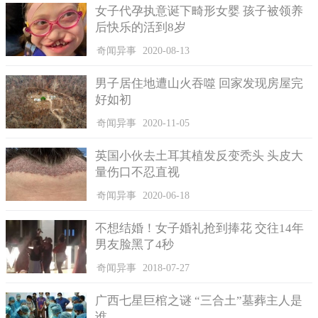
女子代孕执意诞下畸形女婴 孩子被领养
后快乐的活到8岁
奇闻异事
2020-08-13
男子居住地遭山火吞噬 回家发现房屋完
好如初
奇闻异事
2020-11-05
英国小伙去土耳其植发反变秃头 头皮大
量伤口不忍直视
奇闻异事
2020-06-18
不想结婚！女子婚礼抢到捧花 交往14年
男友脸黑了4秒
奇闻异事
2018-07-27
广西七星巨棺之谜 “三合土”墓葬主人是
谁