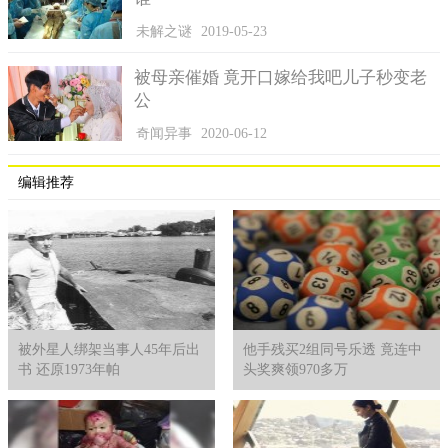
未解之谜
2019-05-23
被母亲催婚 竟开口嫁给我吧儿子秒变老
公
奇闻异事
2020-06-12
编辑推荐
被外星人绑架当事人45年后出
他手残买2组同号乐透 竟连中
书 还原1973年帕
头奖爽领970多万