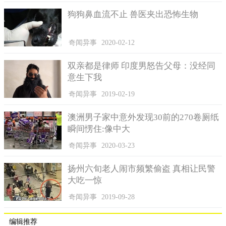
狗狗鼻血流不止 兽医夹出恐怖生物
奇闻异事
2020-02-12
双亲都是律师 印度男怒告父母：没经同
意生下我
奇闻异事
2019-02-19
澳洲男子家中意外发现30前的270卷厕纸
瞬间愣住:像中大
奇闻异事
2020-03-23
扬州六旬老人闹市频繁偷盗 真相让民警
大吃一惊
奇闻异事
2019-09-28
编辑推荐