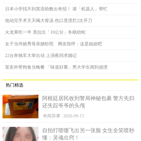
日本小学找不到英语助教出奇招！ 请「机器人」帮忙
他动完手术天天喝大骨汤 伤口竟溃烂2次开刀
火龙果吃一半 竟拉出「10公分」冬眠幼蛇
女子当伴娘秀母亲婚纱照 网友惊呼：这是姐姐吧
22台奔驰车大举出动 上演夜间求婚记
室友外带狗食当晚餐 「味道好重」男大学生闻到崩溃
热门精选
阿根廷居民收到警局神秘包裹 警方先归
还失踪爷爷的头颅
奇闻异事
2020-09-15
自拍打喷嚏飞出另一张脸 女生全笑喷秒
懂：灵魂出窍！