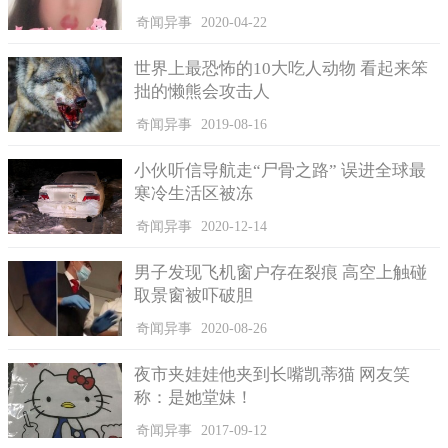
奇闻异事
2020-04-22
世界上最恐怖的10大吃人动物 看起来笨
拙的懒熊会攻击人
奇闻异事
2019-08-16
小伙听信导航走“尸骨之路” 误进全球最
寒冷生活区被冻
奇闻异事
2020-12-14
男子发现飞机窗户存在裂痕 高空上触碰
取景窗被吓破胆
奇闻异事
2020-08-26
夜市夹娃娃他夹到长嘴凯蒂猫 网友笑
称：是她堂妹！
奇闻异事
2017-09-12