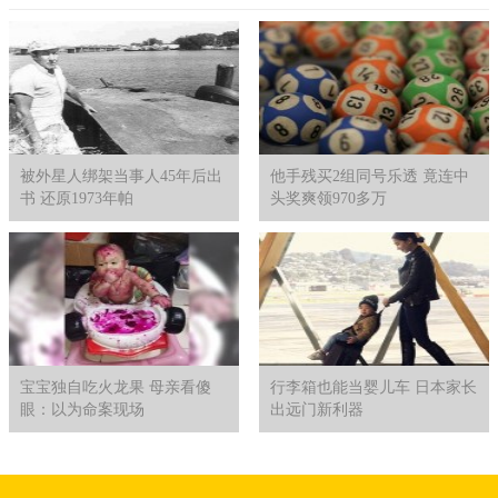
被外星人绑架当事人45年后出
他手残买2组同号乐透 竟连中
书 还原1973年帕
头奖爽领970多万
宝宝独自吃火龙果 母亲看傻
行李箱也能当婴儿车 日本家长
眼：以为命案现场
出远门新利器