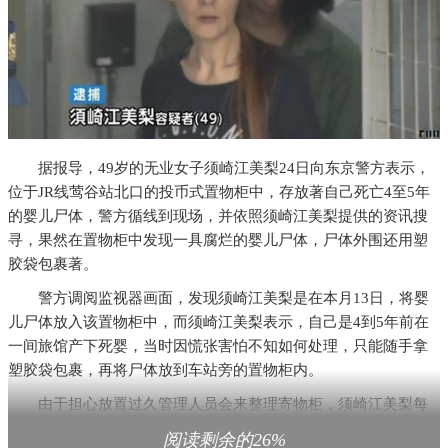
据报导，49岁的无业女子须崎江美梨24日向东京警方表示，
位于JR线莺谷站北口的投币式置物柜中，存放著自己死亡4至5年
的婴儿尸体，警方循线到现场，并依照须崎江美梨提供的资讯搜
寻，果然在置物柜中发现一具腐烂的婴儿尸体，尸体外围还用塑
胶袋包裹著。
警方调阅监视器画面，发现须崎江美梨是在本月13日，将婴
儿尸体放入该置物柜中，而须崎江美梨表示，自己是4到5年前在
一间旅馆产下死婴，当时因慌张害怕不知如何处理，只能随手拿
塑胶袋包裹，再将尸体放到车站旁的置物柜内。
由于担心放置过久管理人员会来整理寄物柜，须崎江美梨每
隔一段时间就会换一个置物柜，至今已换了18个置物柜，目前须
阅读剩余的26%