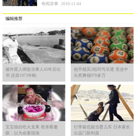
奇闻异事
2019-11-04
编辑推荐
被外星人绑架当事人45年后出
他手残买2组同号乐透 竟连中
书 还原1973年帕
头奖爽领970多万
宝宝独自吃火龙果 母亲看傻
行李箱也能当婴儿车 日本家长
眼：以为命案现场
出远门新利器