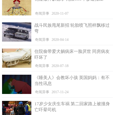
奇闻异事
2020-11-07
战斗民族甩尾新招 轮胎喷飞照样飘移过
弯
奇闻异事
2020-04-14
住院偷带爱犬躺病床一脸厌世 同房病友
吓坏了
奇闻异事
2020-07-18
《睡美人》会教坏小孩 英国妈妈：有不
当性讯息
奇闻异事
2017-11-24
17岁少女庆生车祸 第二回家路上被撞身
亡吓晕司机