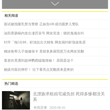
崎江美梨已遭警方以「遗弃尸体」的罪名逮捕，警方仍在厘清婴
儿的真正死因。
相关阅读
面试被指隆乳禁当警察 正妹告6年成功圆梦入警队
油煎香肠锅内发出凄厉哀号 网友笑道：猪的鬼魂在叫
钓竿「拖5分钟」虾池拉出大鲤鱼 网友揭钓虾场放鱼原
糊涂爸帮儿子做健保卡 竟错拿鼻屎照惹万名网友笑翻
逛老街竟遇到超神鹦鹉猛嗑辣椒！ 原因是这个
她拔河面目狰狞！ 往下看亮点笑翻原来是疼的
热门精选
北漂族求租凶宅减负担 死得多惨都没关
系
奇闻异事
2020-06-01