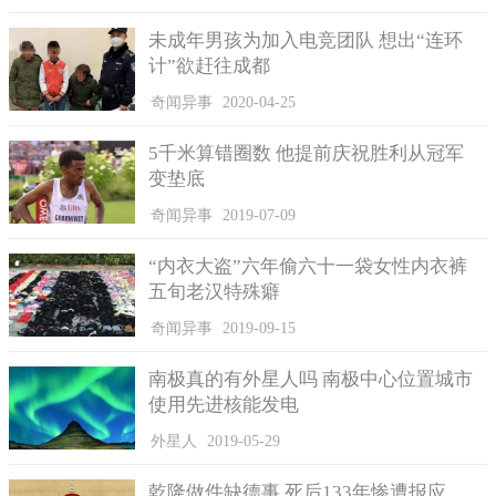
未成年男孩为加入电竞团队 想出“连环
计”欲赶往成都
奇闻异事
2020-04-25
5千米算错圈数 他提前庆祝胜利从冠军
变垫底
奇闻异事
2019-07-09
“内衣大盗”六年偷六十一袋女性内衣裤
五旬老汉特殊癖
奇闻异事
2019-09-15
南极真的有外星人吗 南极中心位置城市
使用先进核能发电
外星人
2019-05-29
乾隆做件缺德事 死后133年惨遭报应