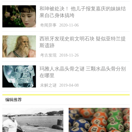
和珅被处决！ 他儿子报复嘉庆的妹妹结
果自己身体搞垮
奇闻异事
2020-11-06
西班牙发现史前文明石块 疑似亚特兰提
斯遗跡
考古发现
2018-11-26
玛雅人水晶头骨之谜 三颗水晶头骨分别
在哪里
未解之谜
2019-04-08
编辑推荐