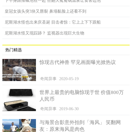
下半身跟辣椒泡在一起 狂翻天鸳鸯锅温泉让食客边泡
皇冠女孩头突3块又唇裂 鼻塌黏脸上还看不到
尼斯湖水怪也出来庆圣诞 目击者惊：它上上下下跟船
尼斯湖水怪又现踪跡？ 监视器出现巨大生物
热门精选
惊现古代神兽 罕见画面曝光掀热议
奇闻异事
2020-05-19
世界上最贵的电脑惊现于世 价值800万
人民币
奇闻异事
2019-06-30
与海景合影意外拍到「海风」 笑翻网
友：原来海风是肉色