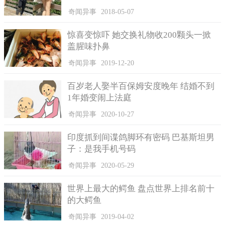
奇闻异事
2018-05-07
惊喜变惊吓 她交换礼物收200颗头一掀
盖腥味扑鼻
奇闻异事
2019-12-20
百岁老人娶半百保姆安度晚年 结婚不到
1年婚变闹上法庭
奇闻异事
2020-10-27
印度抓到间谍鸽脚环有密码 巴基斯坦男
子：是我手机号码
奇闻异事
2020-05-29
世界上最大的鳄鱼 盘点世界上排名前十
的大鳄鱼
奇闻异事
2019-04-02