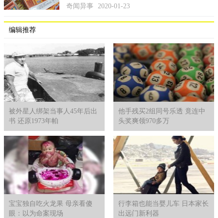
奇闻异事
2020-01-23
编辑推荐
5、香港大头婴儿
相传很早前香港一家医院接生了一个怪婴，出生时脑袋是平
常人的3倍，而整个脑袋到处是眼睛，其母亲也因难产死了。此怪
婴竟然将其母亲的内脏全部吃掉，吓得接生的护士精神异常，之
被外星人绑架当事人45年后出
他手残买2组同号乐透 竟连中
书 还原1973年帕
头奖爽领970多万
后此怪婴被警方单独隔离开。民间也开始流传说该怪婴是撒旦的
儿子。
宝宝独自吃火龙果 母亲看傻
行李箱也能当婴儿车 日本家长
眼：以为命案现场
出远门新利器