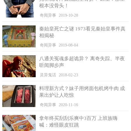
根本没骨头！
奇闻异事
2019-10-28
秦始皇死亡之谜 1973看见秦始皇事件真
相揭秘
奇闻异事
2019-08-04
4、尸体消失事件
八通关冤魂多超诡异？ 离奇失踪、半夜
听闻脚步声
有一辆列车正在行驶的过程中，司机见到一女子想不开竟然
跳下铁轨，且感受到了列车从女子身上碾压过去的瞬间，而后却
灵异鬼话
2018-02-23
未发现该女子的尸首，那时等候上车的人也看见该女子跳入铁
料理新方式？妹子用烤面包机烤牛肉 成
轨。
果出炉让人吃惊
奇闻异事
2020-11-16
拿年终买刮刮乐爽中3百万 上班族嗨
喊：难怪眼皮狂跳