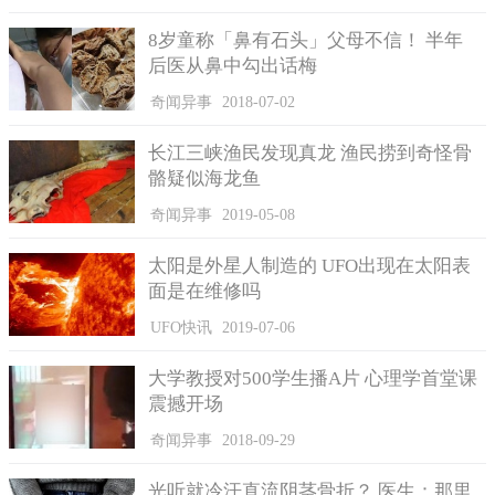
8岁童称「鼻有石头」父母不信！ 半年
后医从鼻中勾出话梅
奇闻异事
2018-07-02
长江三峡渔民发现真龙 渔民捞到奇怪骨
3、明德公立学校
骼疑似海龙鱼
香港有一所明德公立学校，很早就停止办学，且荒废许久。
奇闻异事
2019-05-08
学校周边是住宅区，相传住户经常在半夜都会听到学校里有小孩
打闹的声音传出来，有一天学校里的玩闹声实在太大声，且持续
太阳是外星人制造的 UFO出现在太阳表
了很长的时间，有个住户便去学校想看看到底怎么回事，结果见
面是在维修吗
到玩闹的小孩子竟然没有肉身，想摸摸不到那些小孩，且他可以
UFO快讯
2019-07-06
直接穿过那些小孩。
大学教授对500学生播A片 心理学首堂课
震撼开场
奇闻异事
2018-09-29
光听就冷汗直流阴茎骨折？ 医生：那里