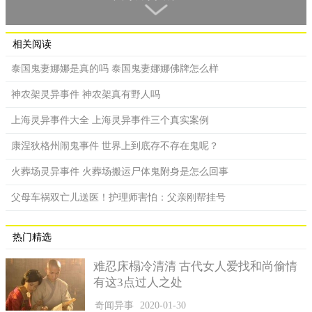
相关阅读
泰国鬼妻娜娜是真的吗 泰国鬼妻娜娜佛牌怎么样
2、墙壁狐狸头事件
神农架灵异事件 神农架真有野人吗
1981年的时候，一些装修工人每天需很早到一别墅的外墙上
上海灵异事件大全 上海灵异事件三个真实案例
画图。有一天深夜雷电交加，隔天工人们发现他们画图的地方竟
然出现了几个狐狸的头，当他们喊其他人过来看下情况的时候，
康涅狄格州闹鬼事件 世界上到底存不存在鬼呢？
狐狸头却消失不见了。
火葬场灵异事件 火葬场搬运尸体鬼附身是怎么回事
父母车祸双亡儿送医！护理师害怕：父亲刚帮挂号
热门精选
难忍床榻冷清清 古代女人爱找和尚偷情
有这3点过人之处
奇闻异事
2020-01-30