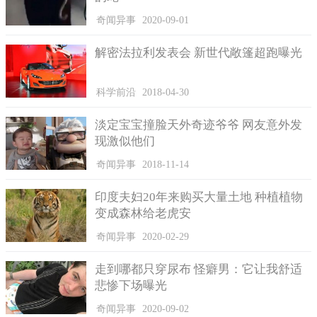
奇闻异事
2020-09-01
解密法拉利发表会 新世代敞篷超跑曝光
科学前沿
2018-04-30
淡定宝宝撞脸天外奇迹爷爷 网友意外发
现激似他们
奇闻异事
2018-11-14
印度夫妇20年来购买大量土地 种植植物
变成森林给老虎安
奇闻异事
2020-02-29
走到哪都只穿尿布 怪癖男：它让我舒适
悲惨下场曝光
奇闻异事
2020-09-02