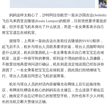
妈妈这样太粗心了，沙特阿拉伯航空一架从沙国吉达(Jeddah)
飞往马来西亚吉隆坡(Kuala Lumpur)的航班，日前突然要求紧急折
返，但并非是飞机本身出了什么状况，而是一名女乘客表示自己
将宝宝遗忘在候机室。
据报导，上周末一架由吉达出发前往吉隆坡的SV832航班，
起飞后不久，机长与塔台人员联系要求折返，塔台人员随即询问
是什么状况，机长回复因机上一名女乘客表示自己将宝宝忘在候
机室，这是一件很可怜的事情。听到这个理由的塔台人员傻眼，
不敢置信地再度询问进行确认，机长则是淡定地说我已经告诉你
原因了，一名女乘客把宝宝忘在候机室，因此我们拒绝继续飞
行。塔台人员最后同意让飞机折返降落。
机长与塔台人员的对话内容被曝光在网络上后引起疯传热
议，有网友吐槽该名粗心的妈妈实在太健忘，怎么连孩子都会忘
记，她肯定不会忘记带自己的智慧型手机，另外也有不少人对机
长的当机立断大赞做法正确。