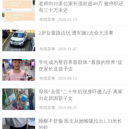
老师向20多位家长借款超40万 被停职还
有三十万未还
奇闻异事
2020-03-19
2岁女童路边玩 遭车辗2次命大没事
奇闻异事
2018-11-07
学生成为整容界新群体 “看脸的世界”促
使家长送孩子去
奇闻异事
2019-09-11
母亲“去世”二十年后现身吓傻儿子 离家
出走原因获子女
奇闻异事
2019-09-25
睡醒不舒服 医生从她喉咙拉出1.33米长
的蛇