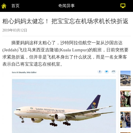
首页
奇闻异事
粗心妈妈太健忘！ 把宝宝忘在机场求机长快折返
2019年03月12日
摘要
妈妈这样太粗心了，沙特阿拉伯航空一架从沙国吉达
(Jeddah)飞往马来西亚吉隆坡(Kuala Lumpur)的航班，日前突然要
求紧急折返，但并非是飞机本身出了什么状况，而是一名女乘客
表示自己将宝宝遗忘在候机室。