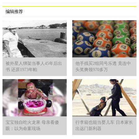
编辑推荐
被外星人绑架当事人45年后出
他手残买2组同号乐透 竟连中
书 还原1973年帕
头奖爽领970多万
宝宝独自吃火龙果 母亲看傻
行李箱也能当婴儿车 日本家长
眼：以为命案现场
出远门新利器