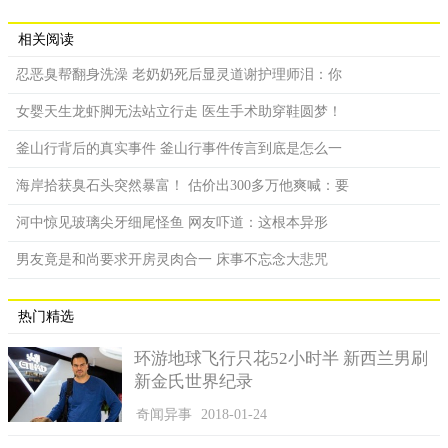
相关阅读
忍恶臭帮翻身洗澡 老奶奶死后显灵道谢护理师泪：你
女婴天生龙虾脚无法站立行走 医生手术助穿鞋圆梦！
釜山行背后的真实事件 釜山行事件传言到底是怎么一
海岸拾获臭石头突然暴富！ 估价出300多万他爽喊：要
河中惊见玻璃尖牙细尾怪鱼 网友吓道：这根本异形
男友竟是和尚要求开房灵肉合一 床事不忘念大悲咒
热门精选
环游地球飞行只花52小时半 新西兰男刷
新金氏世界纪录
奇闻异事
2018-01-24