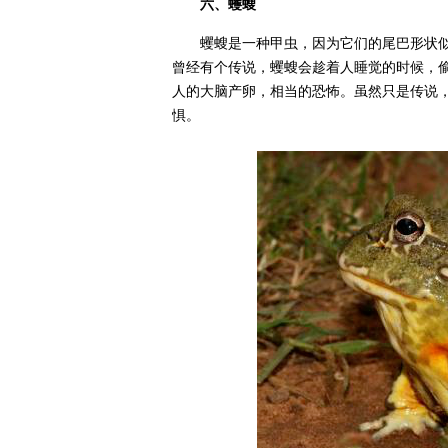
六、蠼螋
蠼螋是一种甲虫，因为它们的尾巴形状似
曾经有个传说，蠼螋会趁着人睡觉的时候，
人的大脑产卵，相当的恐怖。虽然只是传说
惧。