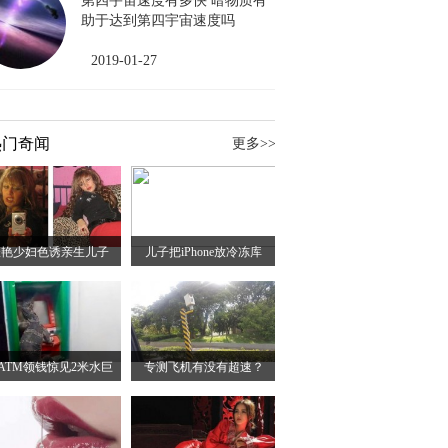
第四宇宙速度有多快 暗物质有
助于达到第四宇宙速度吗
2019-01-27
热门奇闻
更多>>
妖艳少妇色诱亲生儿子
儿子把iPhone放冷冻库
ATM领钱惊见2米水巨
专测飞机有没有超速？