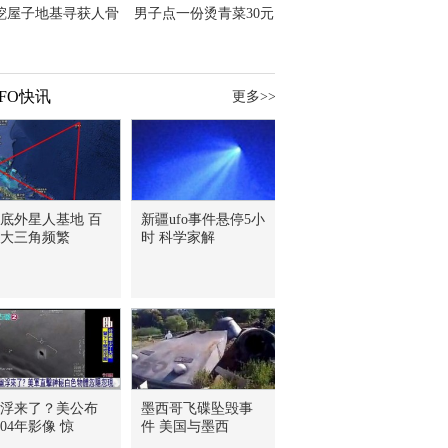
挖屋子地基寻获人骨
男子点一份烫青菜30元
主直觉就是失踪父亲
但份量让他苦笑菜涨
价？
FO快讯
更多>>
底外星人基地 百
新疆ufo事件悬停5小
大三角频繁
时 科学家解
浮来了？美公布
墨西哥飞碟坠毁事
004年影像 惊
件 美国与墨西