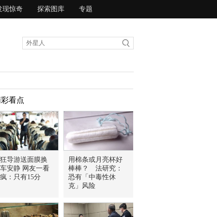
发现惊奇
探索图库
专题
精彩看点
狂导游送面膜换
用棉条或月亮杯好
车安静 网友一看
棒棒？ 法研究：
疯：只有15分
恐有「中毒性休
克」风险