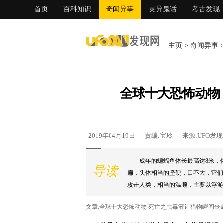
首页
百科知识
奇闻异事
灵异鬼话
考古发现
主页
>
奇闻异事
全球十大恐怖动物
2019年04月19日
责编:宝玲
来源:UFO发
成年的蝙蝠鱼体长最高达8米，
导读
扁，头体相当的坚硬，口不大，它们
攻击人类，相当的温顺，主要以浮游微
文章:全球十大恐怖动物 死亡之虫毒液让猎物瞬间