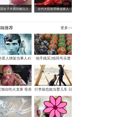
英国女子丰唇却被注入
古代大臣获罪株连家人
编辑推荐
更多>>
外星人绑架当事人45
他手残买2组同号乐透
出书 还原1973年帕
竟连中头奖爽领970多
斯卡古拉事件
万
宝独自吃火龙果 母亲
行李箱也能当婴儿车 日
傻眼：以为命案现场
本家长出远门新利器