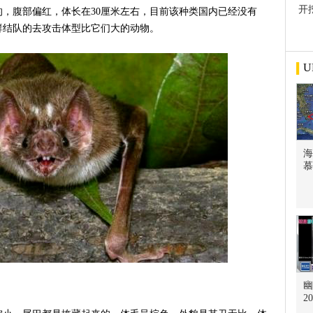
开
，腹部偏红，体长在30厘米左右，目前该种类国内已经没有
屋
群结队的去攻击体型比它们大的动物。
U
海
慕
幽
2