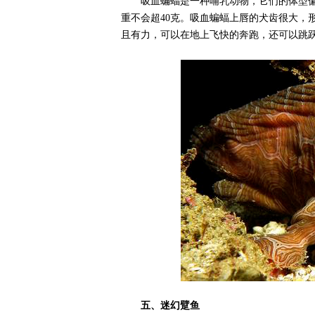
吸血蝙蝠是一种哺乳动物，它们的体型
重不会超40克。吸血蝙蝠上唇的犬齿很大，
且有力，可以在地上飞快的奔跑，还可以跳
五、迷幻躄鱼