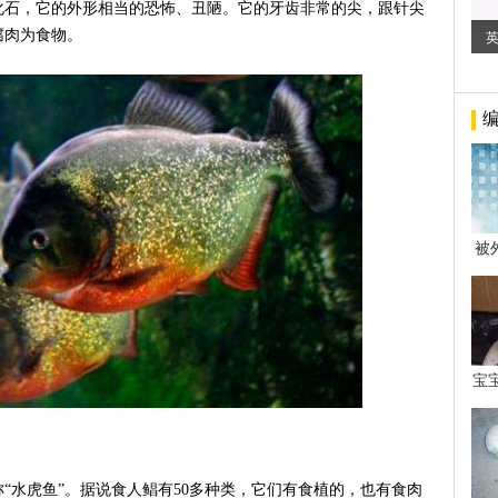
化石，它的外形相当的恐怖、丑陋。它的牙齿非常的尖，跟针尖
腐肉为食物。
被
年后
宝
看
“水虎鱼”。据说食人鲳有50多种类，它们有食植的，也有食肉