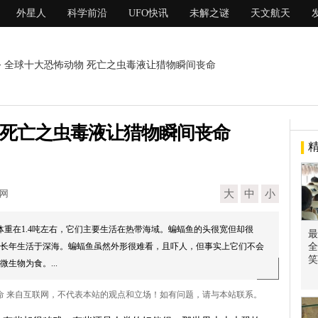
外星人
科学前沿
UFO快讯
未解之谜
天文航天
> 全球十大恐怖动物 死亡之虫毒液让猎物瞬间丧命
 死亡之虫毒液让猎物瞬间丧命
现网
大
中
小
体重在1.4吨左右，它们主要生活在热带海域。蝙蝠鱼的头很宽但却很
最
长年生活于深海。蝙蝠鱼虽然外形很难看，且吓人，但事实上它们不会
全
笑
生物为食。...
丧命 来自互联网，不代表本站的观点和立场！如有问题，请与本站联系。