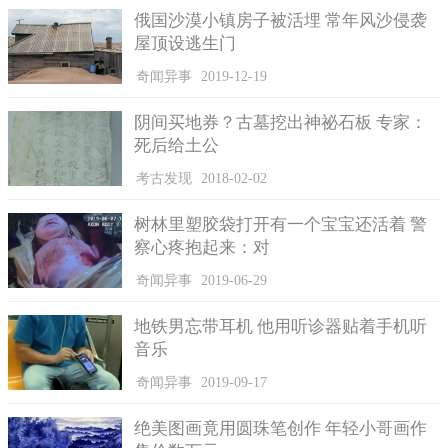
俄国沙漠小镇房子被活埋 常年风沙侵袭
屋顶设逃生门
奇闻异事
2019-12-19
阴间买地券？古墓挖出神祕石板 专家：
死后给土公
考古发现
2018-02-02
树林里塑胶袋打开有一个宝宝还活着 警
察心疼抱起来：对
奇闻异事
2019-06-29
地铁男忘带耳机 他用听诊器贴着手机听
音乐
奇闻异事
2019-09-17
绝美图画竟用圆珠笔创作 年轻小哥画作