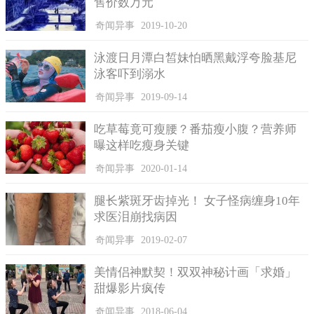
售价数万元
奇闻异事
2019-10-20
泳渡日月潭白皙妹怕晒黑戴浮夸脸基尼
泳客吓到溺水
奇闻异事
2019-09-14
吃草莓竟可瘦腰？番茄瘦小腹？营养师
曝这样吃瘦身关键
奇闻异事
2020-01-14
腿长紫斑牙齿掉光！ 女子怪病缠身10年
求医泪崩找病因
奇闻异事
2019-02-07
美情侣神默契！双双神秘计画「求婚」
甜爆影片疯传
奇闻异事
2018-06-04