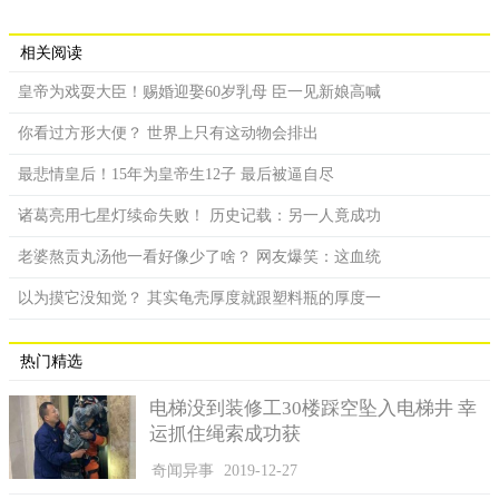
相关阅读
皇帝为戏耍大臣！赐婚迎娶60岁乳母 臣一见新娘高喊
你看过方形大便？ 世界上只有这动物会排出
最悲情皇后！15年为皇帝生12子 最后被逼自尽
诸葛亮用七星灯续命失败！ 历史记载：另一人竟成功
老婆熬贡丸汤他一看好像少了啥？ 网友爆笑：这血统
以为摸它没知觉？ 其实龟壳厚度就跟塑料瓶的厚度一
热门精选
电梯没到装修工30楼踩空坠入电梯井 幸
运抓住绳索成功获
奇闻异事
2019-12-27