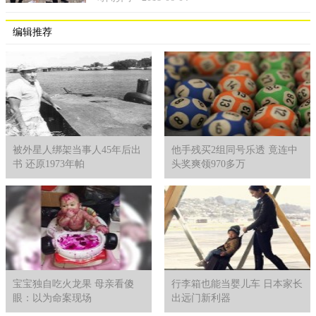
编辑推荐
被外星人绑架当事人45年后出
他手残买2组同号乐透 竟连中
书 还原1973年帕
头奖爽领970多万
宝宝独自吃火龙果 母亲看傻
行李箱也能当婴儿车 日本家长
眼：以为命案现场
出远门新利器