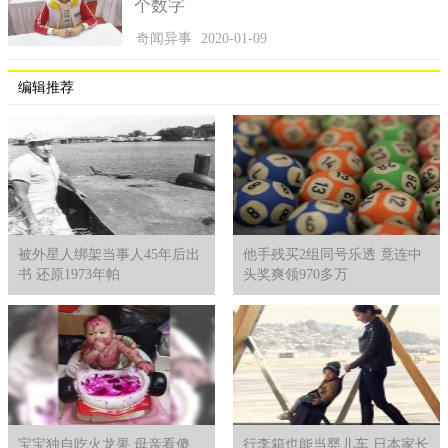
个数字
奇闻异事
2020-01-09
编辑推荐
被外星人绑架当事人45年后出
他手残买2组同号乐透 竟连中
书 还原1973年帕
头奖爽领970多万
宝宝独自吃火龙果 母亲看傻
行李箱也能当婴儿车 日本家长