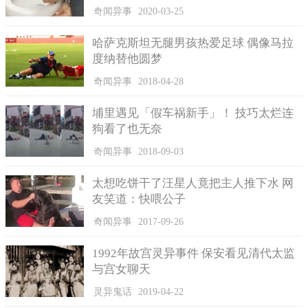
奇闻异事
2020-03-25
哈萨克斯坦无腿男孩热爱足球 偶像马拉
度纳替他圆梦
奇闻异事
2018-04-28
影片曝光后，立刻引发俄国网友热议，纷纷笑说工读生对
埔里遇见「假车祸新手」！ 技巧太烂连
吧、猩猩没有找零欸、笑死，也太可爱了吧的、外送员可能以为
狗看了也无奈
自己不正常了XD、我以为他拿到披萨后会开始跳舞、这监视器看
起来好像猩猩拿餐是很正常的、看来我该养一只猩猩了、这让我
奇闻异事
2018-09-03
想到星球崛起，也有人认为这是一项非常危险的工作，黑猩猩曾
太想吃饼干了汪星人竟把主人推下水 网
攻击过人类。
友笑道：快喂公子
奇闻异事
2017-09-26
1992年故宫灵异事件 保安看见清代太监
与宫女聊天
灵异鬼话
2019-04-22