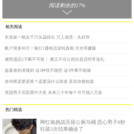
阅读剩余的17%
相关阅读
长发妹一梳头千只头蝨掉出 万人崩溃：头好痒
帐户突多90万！银行1通电话逆转真相 月光哥赚爆
康熙遗詔2子断不可留！ 雍正不仅公然抗旨还经常送礼
外送员看到是黑猩猩，送完餐后拿着外送箱头也不回地拔腿就
盗墓者的潜规则 这3种坟不能挖 这3件事不能做
跑，黑猩猩则是拿着披萨默默关上门。
奈何桥孟婆是谁？孟婆汤什么味道 其实你都知道
英国男子买彩票中大奖 未来三十年每个月可领八万多
热门精选
网红疯挑战舌舔公厕马桶 恶心男子8秒
狂舔3次结果确诊了