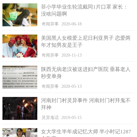
菲小学毕业生轮流戴同1片口罩 家长：
没啥问题啊
奇闻异事
2020-06-18
美国黑人女模爱上尼日利亚男子 恋爱两
年才知男友是王子
奇闻异事
2020-11-13
陕西无病老汉被送进妇产医院 垂暮老人
秒变单身
奇闻异事
2020-05-13
河南封门村灵异事件 河南封门村拜鬼不
拜神
灵异鬼话
2019-05-15
女大学生半年成记忆大师 半小时记1287