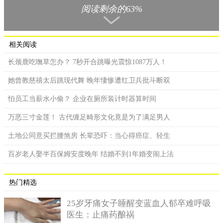
（Brave Shaun Harvey）带着两名儿子打算在商队里度过这个夜
阅读剩余的63%
晚。
这个商队在西威尔士，那天晚上大篷车不知为何就起火了。
慌乱中，想到自己的两个儿子还在里面，就奋不顾身地冲进火
相关阅读
场。熊熊烈火让他睁不开眼，肖恩在呛人的浓烟中穿梭。在危险
长颈鹿吃嘸草怎办？ 7秒开合跳曝光震惊1087万人！
面前，作为一名父亲的他正在尽自己所有能力挽救两个孩子。终
于在一片混乱中，以为抓住两个儿子的手的肖恩往外面跑去。
她曾教慈禧太后跳现代舞 晚年悽惨遭红卫兵批斗断双
而上天似乎跟他开了个玩笑，肖恩刚放下的心在看到儿子的
怕员工当薪水小偷？ 企业在厕所装计时器算时间
那一瞬间崩塌了，因为误以为抓的两只手竟然是四岁大儿子哈雷·
万恶三寸金莲！ 古代缠足畸形文化竟是为了满足男人
哈维（Harley Harvey）的胳膊和脚。这就证明自己的小儿子在那
团无法熄灭的大火里。
土地公同意买拦腰煞房 长辈恐吓：当心得癌症、轻生
百岁老人娶半百保姆安度晚年 结婚不到1年婚变闹上法
热门精选
25岁牙痛女子睡醒变蓝血人郁卒难呼吸
医生：止痛药酿祸