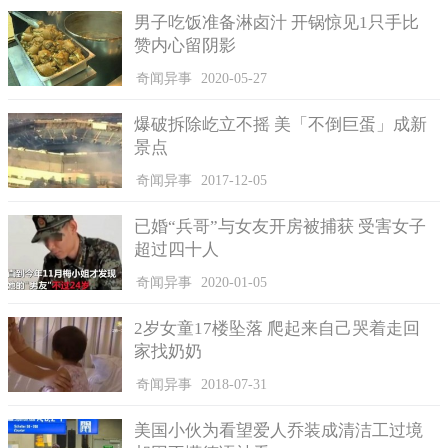
憾的是，他们告诉肖恩的妻子艾琳·哈维（Erin Harvey）小儿子并
男子吃饭准备淋卤汁 开锅惊见1只手比
没有存活下来。
赞内心留阴影
这个消息对她来说无非是一个最沉重的打击，自己竟然再也
奇闻异事
2020-05-27
见不到三岁的小儿子扎克（Zac）了。几近崩溃的艾琳倒在地上伤
爆破拆除屹立不摇 美「不倒巨蛋」成新
心欲绝，而现在什么都做不了的她只能大声喊叫的宣泄悲痛和无
景点
助。她说，丈夫肖恩冒着大火将儿子救出来，本以为自己同时挽
救了两个儿子生命，没想到手上抓的是哈雷的手和脚，那一刻两
奇闻异事
2017-12-05
人感到前所未有的绝望。艾琳将这悲痛的消息诉说在Real Fix播
客，她家的处境让人觉得心碎不已。
已婚“兵哥”与女友开房被捕获 受害女子
超过四十人
奇闻异事
2020-01-05
2岁女童17楼坠落 爬起来自己哭着走回
家找奶奶
奇闻异事
2018-07-31
美国小伙为看望爱人乔装成清洁工过境