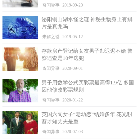
奇闻异事
2019-09-20
泌阳铜山湖水怪之谜 神秘生物身上有鳞
片是真龙吗
未解之谜
2019-05-12
存款房产登记给女友男子却迟迟不婚 警
察追查是10年逃犯
奇闻异事
2020-09-01
男子用数学公式买彩票最高得1.9亿 多国
因他修改彩票规则
由于跑进火场救儿子，肖恩的身上早已是伤痕累累。他无法
奇闻异事
2020-01-22
看着小儿子在自己面前死去，肖恩抱着希望仍然想冲进去将自己
的儿子救出来，但是眼前的火海如此无情，越来越重的火势似乎
英国六旬女子“老幼恋”结婚多年 花光积
在告诉他一切都晚了。
蓄才知丈夫是重
这场大火大约持续了40分钟，警察到达现场后将它扑灭，据
奇闻异事
2020-07-03
调查分析，这次的大火并非是人故意为之，而是偶然。但是很遗