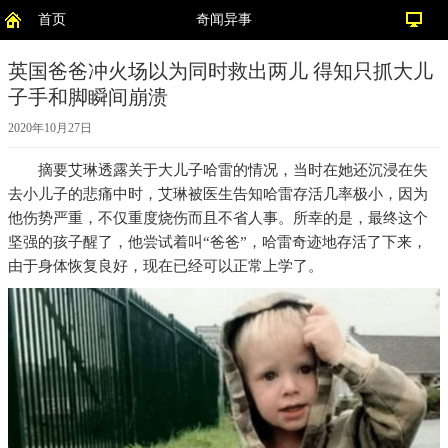
首页
奇闻异事
英国爸爸冲火场以为同时救出两儿 得知只抓大儿
子手和脚瞬间崩溃
2020年10月27日
摘要
艾琳透露关于大儿子哈雷的情况，当时在她还沉浸在失
去小儿子的悲痛中时，艾琳被医生告知哈雷存活几率极小，因为
他伤势严重，不仅重度烧伤而且不省人事。所幸的是，最终这个
坚强的孩子醒了，他尝试着叫“爸爸”，哈雷奇迹地存活了下来，
由于身体恢复良好，现在已经可以正常上学了。