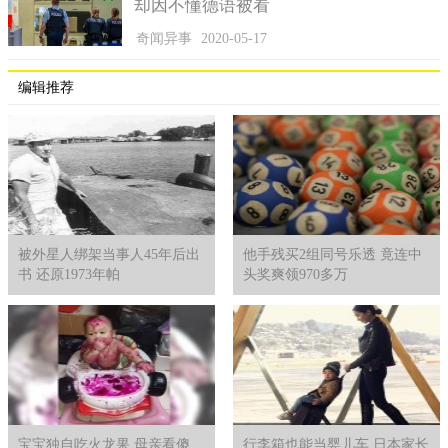
却因不懂德语被看
奇闻异事
2020-05-17
编辑推荐
被外星人绑架当事人45年后出
他手残买2组同号乐透 竟连中
书 还原1973年帕
头奖爽领970多万
艾琳透露关于大儿子哈雷的情况，当时在她还沉浸在失去小
儿子的悲痛中时，艾琳被医生告知哈雷存活几率极小，因为他伤
势严重，不仅重度烧伤而且不省人事。所幸的是，最终这个坚强
的孩子醒了，他尝试着叫“爸爸”，哈雷奇迹地存活了下来，由于
身体恢复良好，现在已经可以正常上学了。
对于父母来说，孩子是上天给予的最美好的礼物。他们像守
宝宝独自吃火龙果 母亲看傻
行李箱也能当婴儿车 日本家长
护神一样，看不得自己的孩子有任何危险。所以在这场大火面