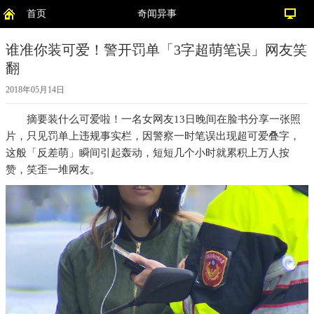
首页
奇闻异事
谁准你装可爱！警开罚单「3字超萌笔误」网友笑
翻
2018年05月14日
摘要
装什么可爱啦！一名女网友13日晚间在脸书分享一张照
片，只见罚单上违规事实栏，因警察一时笔误出现超可爱叠字，
这般「反差萌」瞬间引起轰动，短短几个小时就累积上万人按
赞，笑歪一堆网友。