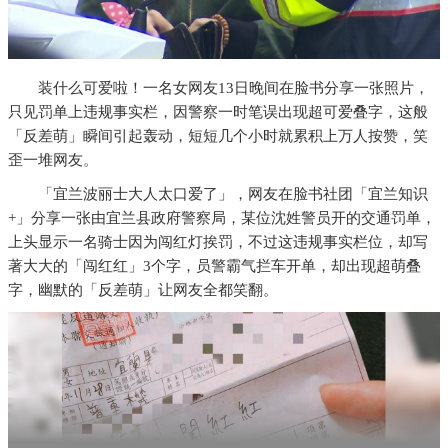
装什么可爱啦！一名女网友13日晚间在脸书分享一张照片，
只见罚单上违规事实栏，因警察一时笔误出现超可爱叠字，这般
「反差萌」瞬间引起轰动，短短几个小时就累积上万人按赞，笑
歪一堆网友。
「宜兰波丽士大人太口爱了」，网友在脸书社团「宜兰知识
+」分享一张由宜兰县政府警察局，某位沈姓警员开的交通罚单，
上头显示一名骑士因为闯红灯挨罚，不过这违规事实栏位，却写
著大大的「闯红红」3个字，员警霸气拦车开单，却出现超萌叠
字，幽默的「反差萌」让网友全都笑翻。