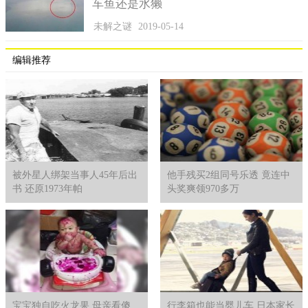
车鱼还是水獭
未解之谜
2019-05-14
编辑推荐
被外星人绑架当事人45年后出
他手残买2组同号乐透 竟连中
书 还原1973年帕
头奖爽领970多万
宝宝独自吃火龙果 母亲看傻
行李箱也能当婴儿车 日本家长