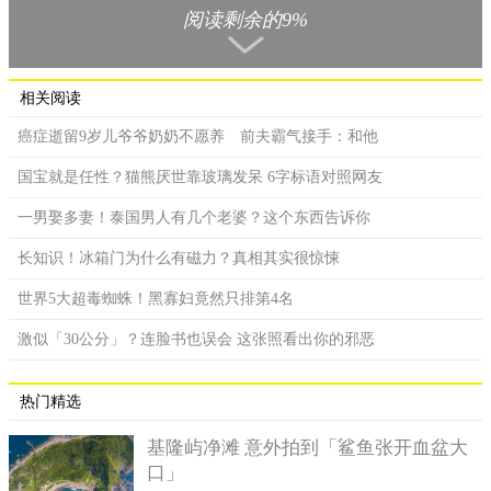
阅读剩余的9%
相关阅读
癌症逝留9岁儿爷爷奶奶不愿养 前夫霸气接手：和他
随后照片被转发到脸书社团「爆料公社」，网友写下「闯红
红的部分，警察伯伯你累了吗？」立刻掀起一阵轰动，不只上万
国宝就是任性？猫熊厌世靠玻璃发呆 6字标语对照网友
人按赞，短短时间吸引2千多人留言，瞬间歪楼接起叠字接龙「下
一男娶多妻！泰国男人有几个老婆？这个东西告诉你
次变闯灯灯」、「闯红红母汤喔」、「豪口爱爱」、「警察伯伯
紧张张，开单单开成闯红红」、「跨越双黄黄」。
长知识！冰箱门为什么有磁力？真相其实很惊悚
还有网友笑说，「可能突然忘记灯怎么写」、「你不乖乖
世界5大超毒蜘蛛！黑寡妇竟然只排第4名
喔」、「不许你装可爱」、「警察伯伯有露出神秘微笑吗？」、
激似「30公分」？连脸书也误会 这张照看出你的邪恶
「判断这位警官家里应该有小朋友」、「第一次收到罚单笑这么
开心」、「申诉免罚，没有闯红红这一条喔」。
热门精选
基隆屿净滩 意外拍到「鲨鱼张开血盆大
口」