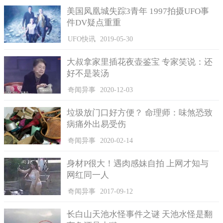
美国凤凰城失踪3青年 1997拍摄UFO事
件DV疑点重重
UFO快讯
2019-05-30
大叔拿家里插花夜壶鉴宝 专家笑说：还
好不是装汤
奇闻异事
2020-12-03
垃圾放门口好方便？ 命理师：味煞恐致
病痛外出易受伤
奇闻异事
2020-02-14
身材P很大！遇肉感妹自拍 上网才知与
网红同一人
奇闻异事
2017-09-12
长白山天池水怪事件之谜 天池水怪是翻