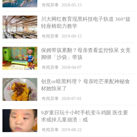
奇闻异事
2018-05-15
川大网红教育现黑科技电子轨道 360°旋
转座椅助力教学
奇闻异事
2019-09-15
保姆带孩累翻？母亲查看监控惊呆 女竟
脚绑「沙袋」带孩
奇闻异事
2018-04-07
创意or暗黑料理？ 母亲吃芒果配神秘食
材她惊呆了
奇闻异事
2020-07-01
9岁童日玩十小时手机变斗鸡眼 医生要
求戒掉儿童崩溃：戒
奇闻异事
2019-08-22