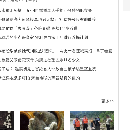
落水被困桥墩上五小时 耄耋老人手摇20分钟的船救援
托孤诸葛亮为何紧接单独召见赵云？ 这任务只有他能接
最老猫咪「肉豆蔻」心脏衰竭 高龄144岁辞世
车耽误的生态保育家 宾利在自家工厂进行养蜂计划
抹布经常被偷她气到改放特殊毛巾 网友一看狂喊高招：拿了会衰
为报复父亲侵犯亲哥 为满足欲望囚杀11名少女
说了啥？ 温实初竟甘冒欺君大罪放自己孩子玷皇室血统
家证实地狱多可怕 来自地狱的声音是真的假的
更多>>