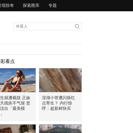
发现惊奇
探索图库
专题
精彩看点
生就遭截肢 正妹
澎湖小管遭闪烁红
天残疾不气馁 坚
点寄生？ 内行惊
活出「最美模
呼：超新鲜快买
」