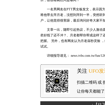
示，纷纷敲碗狂问是哪间？
一名男网友在PTT男女板发文，表示因
将他带去拜月老，没想到拜到一半，突然听
户，让他觉得很害躁，最后询问好奇大家不
文章一出，随即引起热议，不少人激动
牵好线了还不冲？、月老都帮你帮成这样了
把握。 另外，也有网友认为月老庙秒灵验 
试试。
详细报导请见： news.tvbs.com.tw/fun/1267
关注
UFO
扫描二维码 或 
让你每天都能了
↓【往