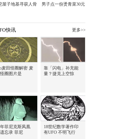
挖屋子地基寻获人骨
男子点一份烫青菜30元
主直觉就是失踪父亲
但份量让他苦笑菜涨
价？
FO快讯
更多>>
fo麦田怪圈解密 麦
靠「闪电」补充能
怪圈图片是
量？捷克上空惊
7年菲尼克斯凤凰
18世纪数学著作印
遗忘录 菲尼
有UFO 不明飞行