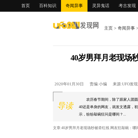
首页
百科知识
奇闻异事
灵异鬼话
考古发现
主页
>
奇闻异事
40岁男拜月老现场
2020年01月30日
责编:小编
来源:UFO发
农历春节期间，除了跟家人团圆
导读
40还是单身的网友，就发文透露，
示，纷纷敲碗狂问是哪间？...
文章:40岁男拜月老现场秒被牵红线 网友狂敲碗：