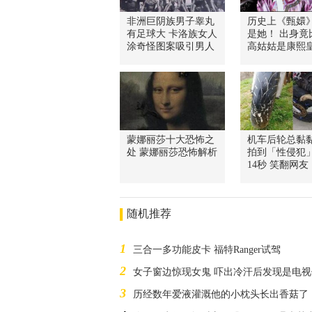
非洲巨阴族男子睾丸
历史上《甄嬛
有足球大 卡洛族女人
是她！ 出身竟
涂奇怪图案吸引男人
高姑姑是康熙
蒙娜丽莎十大恐怖之
机车后轮总黏
处 蒙娜丽莎恐怖解析
拍到「性侵犯
14秒 笑翻网友
随机推荐
1
三合一多功能皮卡 福特Ranger试驾
2
女子窗边惊现女鬼 吓出冷汗后发现是电
3
历经数年爱液灌溉他的小枕头长出香菇了