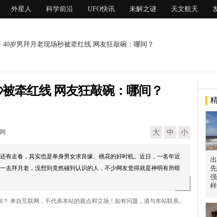
外星人
科学前沿
UFO快讯
未解之谜
天文航天
> 40岁男拜月老现场秒被牵红线 网友狂敲碗：哪间？
秒被牵红线 网友狂敲碗：哪间？
现网
大
中
小
还有走春，其实也是单身男女求良缘、桃花的好时机。近日，一名年近
出
初一去拜月老，没想到竟然碰到认识的人，不少网友觉得就是神明有所暗
先
强
样
哪间？ 来自互联网，不代表本站的观点和立场！如有问题，请与本站联系。