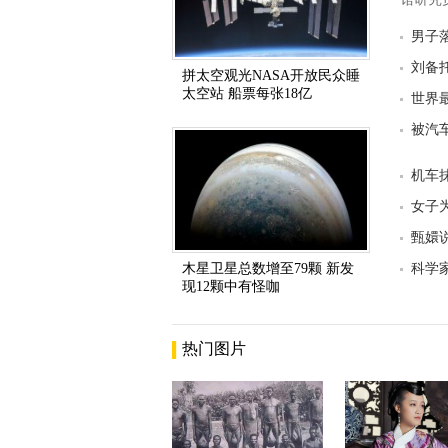
男子
刘备
拼太空观光NASA开放民众睡
太空站 船票每张18亿
世界
被汽
机车
女子
甄嬛
木星卫星总数增至79颗 新发
科学
现12颗中有怪咖
热门图片