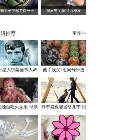
南非男子中彩票得一千
26岁男字花1.1万植发
编辑推荐
更多>>
外星人绑架当事人45
他手残买2组同号乐透
出书 还原1973年帕
竟连中头奖爽领970多
斯卡古拉事件
万
宝独自吃火龙果 母亲
行李箱也能当婴儿车 日
傻眼：以为命案现场
本家长出远门新利器