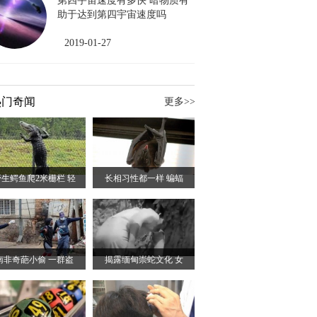
第四宇宙速度有多快 暗物质有
助于达到第四宇宙速度吗
2019-01-27
热门奇闻
更多>>
野生鳄鱼爬2米栅栏 轻
长相习性都一样 蝙蝠
南非奇葩小偷 一群盗
揭露缅甸崇蛇文化 女