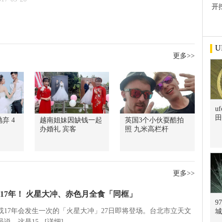
开
屋
U
更多>>
u
田
弃 4
越南姐妹因缺钱一起
英国3个小伙耍酷拍
办婚礼 宾客
照 九米高栏杆
更多>>
17年！ 火星大冲、赤色月全食「同框」
9
5或17年会发生一次的「火星大冲」27日即将登场。台北市立天文
城
说，这是15...[详细]