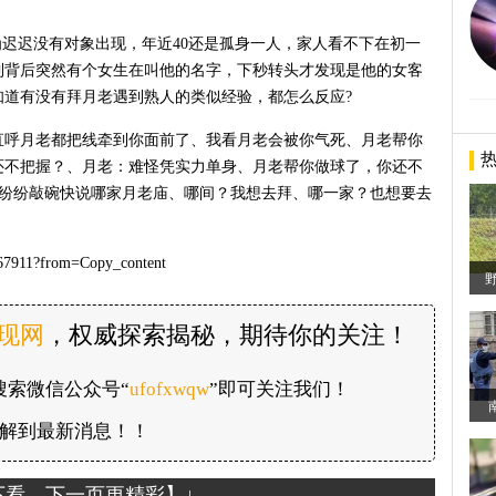
为迟迟没有对象出现，年近40还是孤身一人，家人看不下在初一
到背后突然有个女生在叫他的名字，下秒转头才发现是他的女客
知道有没有拜月老遇到熟人的类似经验，都怎么反应?
直呼月老都把线牵到你面前了、我看月老会被你气死、月老帮你
还不把握？、月老：难怪凭实力单身、月老帮你做球了，你还不
，纷纷敲碗快说哪家月老庙、哪间？我想去拜、哪一家？也想要去
911?from=Copy_content
发现网
，权威探索揭秘，期待你的关注！
搜索微信公众号“
ufofxwqw
”即可关注我们！
解到最新消息！！
下看，下一页更精彩】↓