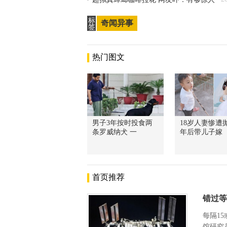
标
奇闻异事
签
热门图文
男子3年按时投食两
18岁人妻惨遭抛
条罗威纳犬 一
年后带儿子嫁
首页推荐
错过等
每隔1
馆研究员