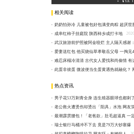
相关阅读
奶奶怕孙冷 儿童被包好包满变肉粽 超厌世
202
成串红柿子挂庭院 陕西柿乡成打卡地
武汉旅游前护照被阿金咬烂 主人隔天感谢
爱妻送红包 他买烧仙草孝敬岳父母 一掏见
难忍床榻冷清清 古代女人爱找和尚偷情 有
此蛋非彼蛋 微波便当生蛋黄遇热就融化？ 
热点资讯
男子花53万刺青全身 连生殖器眼球也都刺
老公救火遭烫伤却烫出「阳具」水泡 网友
最潮霹雳腰包！「老爸款」肚毛超逼真 一
瑞士银行马桶冲不下去 竟是79万大钞塞爆
2
超拟真蟑螂咖啡拉花 网友吓：有够惊人