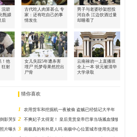
》浣碧
古代吃人肉算甚么 专
男子与老婆吵架想投
比甄嬛
家：还有吃自己的事
河自杀 江边饮酒过量
皇后
情发生
却睡着了
黏！他
女儿失踪5年遭杀害
云南禄劝一上直播班
」狂射
埋尸 托梦母果然挖出
全上一本 状元被清华
尸骨
大学录取
猜你喜欢
1
农用货车和挖掘机一夜被偷 盗贼已经惦记大半年
2
视倒影哭笑不得
不爽妃子太得宠！ 皇后竟赏皇帝巴掌当场溅血悽惨结局曝光
3
 照片曝光网友狂呕
南极真的有外星人吗 南极中心位置城市使用先进核能发电