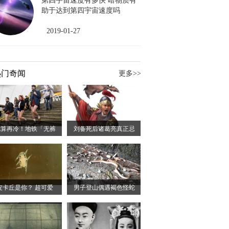
第四宇宙速度有多快 暗物质有
助于达到第四宇宙速度吗
2019-01-27
热门奇闻
更多>>
就算再冷！地铁「无裤
刘备死后诸葛亮真正忌
皮卡丘是你？ 超可爱
男子登山偶遇褐色怪蛇