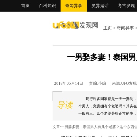
首页
百科知识
奇闻异事
灵异鬼话
考古发现
主页
>
奇闻异事
一男娶多妻！泰国男
2018年05月14日
责编:小编
来源:UFO发
现行许多国家都是一夫一妻制，
导读
个男人，究竟拥有个老婆吗？其实在
一般有三、四个老婆是很正常的事，
姓，并且有继承权，民风与文化造就这
文章:一男娶多妻！泰国男人有几个老婆？这个东西