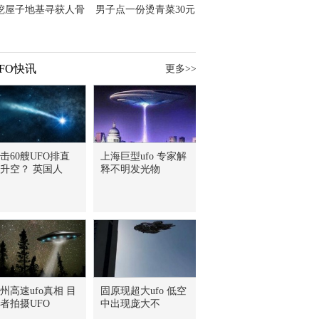
挖屋子地基寻获人骨
男子点一份烫青菜30元
主直觉就是失踪父亲
但份量让他苦笑菜涨
价？
FO快讯
更多>>
击60艘UFO排直
上海巨型ufo 专家解
升空？ 英国人
释不明发光物
州高速ufo真相 目
固原现超大ufo 低空
者拍摄UFO
中出现庞大不