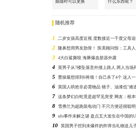
娘随时可以更换
什么东西呢？
随机推荐
1
二岁女孩高度近视 度数接近一千度父母
2
隆鼻想用男友肋骨！ 医美顾问惊：工具
3
4大白鲨撕咬 海豚爆血脏器外露
4
英男子从7楼坠落意外撞上路人 两人当场
5
曹操最想得到6将领！自己杀了4个 这人一
6
英国人哄抢非必需物品 镜子、油漆也“难
7
这条梦幻白蛇竟是超罕见突变 网友：根
8
雪弗兰为超跑装电动门 不只方便还很聪明
9
ufo事件未解之谜 盘点五大发生在中国的U
10
英国男子挖到未爆炸的炸弹当礼物送儿子