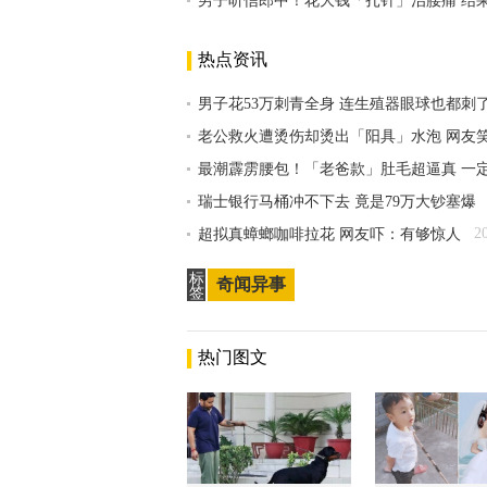
男子听信郎中！花大钱「扎针」治腰痛 结
热点资讯
男子花53万刺青全身 连生殖器眼球也都刺
老公救火遭烫伤却烫出「阳具」水泡 网友
最潮霹雳腰包！「老爸款」肚毛超逼真 一
瑞士银行马桶冲不下去 竟是79万大钞塞爆
2
超拟真蟑螂咖啡拉花 网友吓：有够惊人
标
奇闻异事
签
热门图文