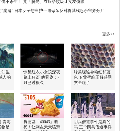
学佛不杀生！ 竟「脱光」衣服给蚊吸让女友傻眼
变“魔鬼” 日本女子想当护士遭母亲反对将其残忍杀害并分尸
更多>>
未知生
惊见红衣小女孩深夜
蜂巢现诡异粉红和蓝
蛾人的
路上狂滚 他看傻：7
色 专业蜜蜂王解惑网
月已过很久
友全跪了
 青海
肯德基「40043」套
阴兵借道事件是真的
怪物是
餐！让网友天天嗑鸡
吗 三个阴兵借道事件