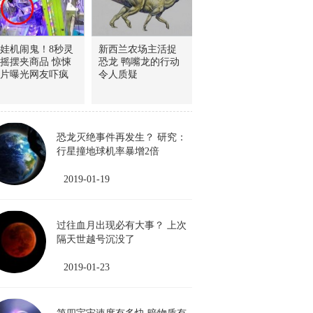
娃机闹鬼！8秒灵
新西兰农场主活捉
摇摆夹商品 惊悚
恐龙 鸭嘴龙的行动
片曝光网友吓疯
令人质疑
恐龙灭绝事件再发生？ 研究：
行星撞地球机率暴增2倍
2019-01-19
过往血月出现必有大事？ 上次
隔天世越号沉没了
2019-01-23