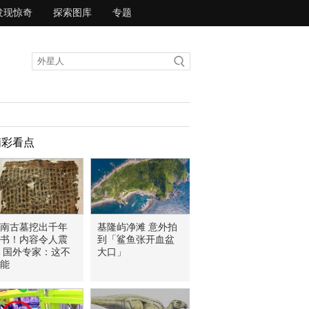
发现惊奇
探索图库
专题
精彩看点
南古墓挖出千年
基隆屿净滩 意外拍
书！内容令人震
到「鲨鱼张开血盆
 国外专家：这不
大口」
能