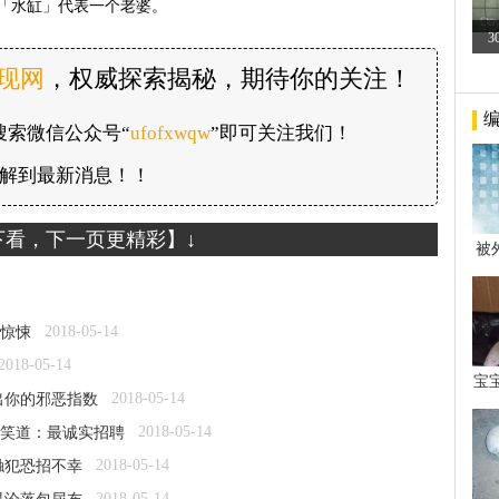
「水缸」代表一个老婆。
3
发现网
，权威探索揭秘，期待你的关注！
搜索微信公众号“
ufofxwqw
”即可关注我们！
解到最新消息！！
下看，下一页更精彩】↓
被
年后
2018-05-14
惊悚
2018-05-14
宝
2018-05-14
出你的邪恶指数
看
2018-05-14
笑道：最诚实招聘
2018-05-14
触犯恐招不幸
2018-05-14