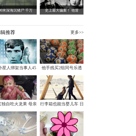
00米深海沉猪尸 千万
史上最大骗案！ 他冒
编辑推荐
更多>>
外星人绑架当事人45
他手残买2组同号乐透
出书 还原1973年帕
竟连中头奖爽领970多
斯卡古拉事件
万
宝独自吃火龙果 母亲
行李箱也能当婴儿车 日
傻眼：以为命案现场
本家长出远门新利器