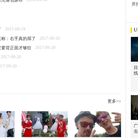
果沦落包尿布
开
屋
2017-09-19
了
U
2017-09-20
笑称：右手真的屌了
2017-09-20
定要背正面才够狂
2017-09-20
017-09-20
目
线
更多>>
广
击