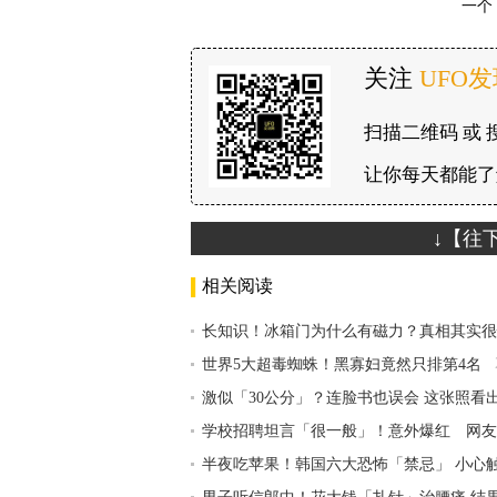
一个
关注
UFO
扫描二维码 或 
让你每天都能了
↓【往
相关阅读
长知识！冰箱门为什么有磁力？真相其实很
世界5大超毒蜘蛛！黑寡妇竟然只排第4名
激似「30公分」？连脸书也误会 这张照看
学校招聘坦言「很一般」！意外爆红 网友
半夜吃苹果！韩国六大恐怖「禁忌」 小心