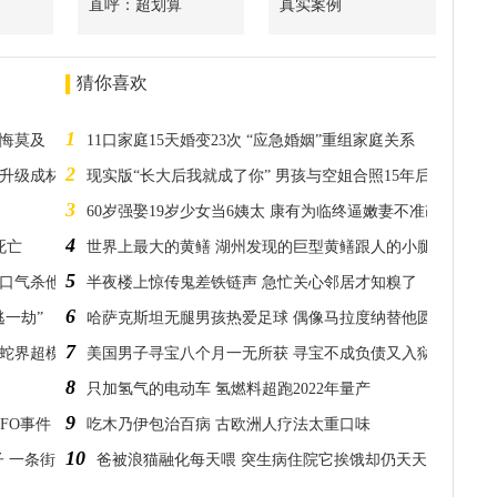
直呼：超划算
真实案例
猜你喜欢
1
追悔莫及
11口家庭15天婚变23次 “应急婚姻”重组家庭关系
2
人升级成材料人
现实版“长大后我就成了你” 男孩与空姐合照15年后成同事
3
60岁强娶19岁少女当6姨太 康有为临终逼嫩妻不准改嫁
4
死亡
世界上最大的黄鳝 湖州发现的巨型黄鳝跟人的小腿一样粗
5
口气杀他7将
半夜楼上惊传鬼差铁链声 急忙关心邻居才知糗了
6
逃一劫”
哈萨克斯坦无腿男孩热爱足球 偶像马拉度纳替他圆梦
7
本蛇界超模！
美国男子寻宝八个月一无所获 寻宝不成负债又入狱
8
只加氢气的电动车 氢燃料超跑2022年量产
9
FO事件
吃木乃伊包治百病 古欧洲人疗法太重口味
10
 一条街居民被紧急疏散
爸被浪猫融化每天喂 突生病住院它挨饿却仍天天帮守工作