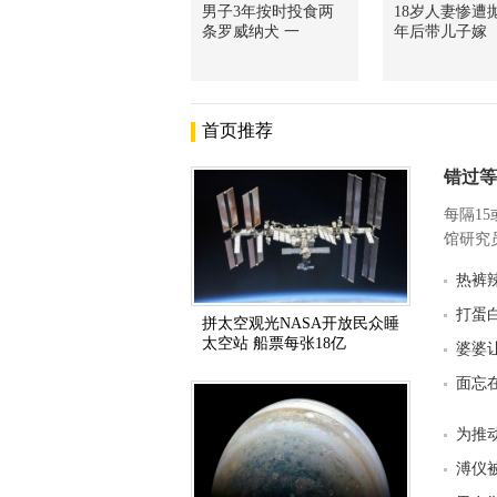
男子3年按时投食两
18岁人妻惨遭抛
条罗威纳犬 一
年后带儿子嫁
首页推荐
错过等
每隔1
馆研究员
热裤
打蛋
拼太空观光NASA开放民众睡
太空站 船票每张18亿
婆婆
面忘
为推
溥仪