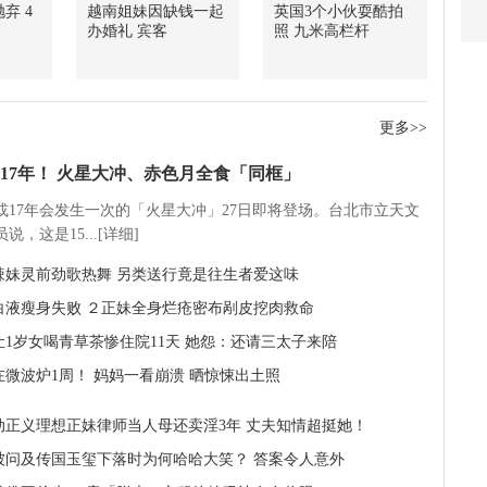
弃 4
越南姐妹因缺钱一起
英国3个小伙耍酷拍
办婚礼 宾客
照 九米高栏杆
更多>>
17年！ 火星大冲、赤色月全食「同框」
5或17年会发生一次的「火星大冲」27日即将登场。台北市立天文
说，这是15...[详细]
辣妹灵前劲歌热舞 另类送行竟是往生者爱这味
白液瘦身失败 ２正妹全身烂疮密布剐皮挖肉救命
让1岁女喝青草茶惨住院11天 她怨：还请三太子来陪
在微波炉1周！ 妈妈一看崩溃 晒惊悚出土照
动正义理想正妹律师当人母还卖淫3年 丈夫知情超挺她！
被问及传国玉玺下落时为何哈哈大笑？ 答案令人意外