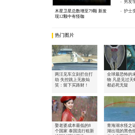
男友
木星卫星总数增至79颗 新发
护士
现12颗中有怪咖
热门图片
两汪见车立刻拦住打
全球最恐怖的
劫 失控跳上无敌灿
物 凡是见过天
笑：留下买路财！
都必死无疑
娶老婆成本最低的8
青海湖水怪之谜
个国家 泰国流行租新
湖出现的黑色