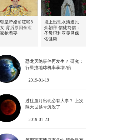
朝皇帝婚前狂啪8
墙上出现水渍遭民
女 背后原因全泄
众朝拜 信徒笃信：
家抢着要
圣母玛利亚显灵保
佑健康
恐龙灭绝事件再发生？ 研究：
行星撞地球机率暴增2倍
2019-01-19
过往血月出现必有大事？ 上次
隔天世越号沉没了
2019-01-23