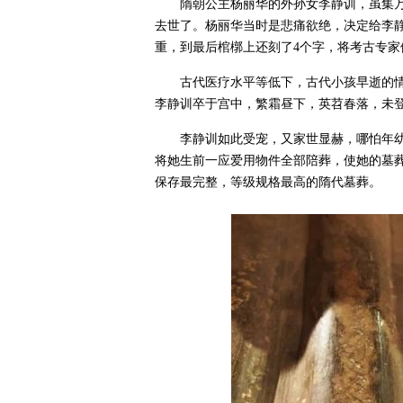
隋朝公主杨丽华的外孙女李静训，虽集
去世了。杨丽华当时是悲痛欲绝，决定给李
重，到最后棺槨上还刻了4个字，将考古专家
古代医疗水平等低下，古代小孩早逝的情
李静训卒于宫中，繁霜昼下，英苕春落，未
李静训如此受宠，又家世显赫，哪怕年
将她生前一应爱用物件全部陪葬，使她的墓
保存最完整，等级规格最高的隋代墓葬。