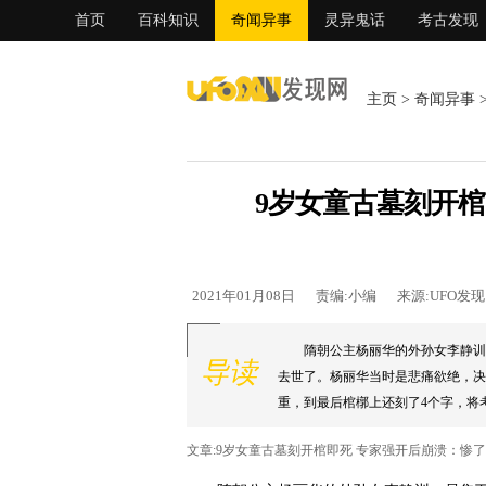
首页
百科知识
奇闻异事
灵异鬼话
考古发现
主页
>
奇闻异事
9岁女童古墓刻开棺
2021年01月08日
责编:小编
来源:UFO发
隋朝公主杨丽华的外孙女李静训
导读
去世了。杨丽华当时是悲痛欲绝，决
重，到最后棺槨上还刻了4个字，将考
文章:9岁女童古墓刻开棺即死 专家强开后崩溃：惨