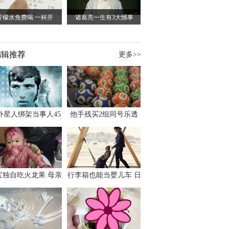
柠檬水免费喝 一杯开
诸葛亮一生有3大憾事
编辑推荐
更多>>
外星人绑架当事人45
他手残买2组同号乐透
出书 还原1973年帕
竟连中头奖爽领970多
斯卡古拉事件
万
宝独自吃火龙果 母亲
行李箱也能当婴儿车 日
傻眼：以为命案现场
本家长出远门新利器