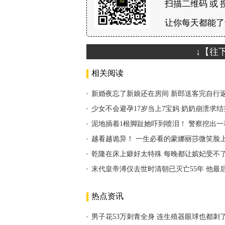
扫描二维码 或 
让你每天都能了
↓【往
相关阅读
新婚夜忘了新娘还在房间 新郎送客完自行
少女不会避孕17岁当上7宝妈 奶奶崩溃求结
泥地插着1根脚趾她吓到喷泪！ 警察挖出一
越看越诡异！ 一生必看的蒙娜丽莎微笑脸
乾隆在床上癖好太特殊 每晚都让嫔妃受不
末代皇帝溥仪去世时清朝已灭亡55年 他最
热点资讯
男子花53万刺青全身 连生殖器眼球也都刺