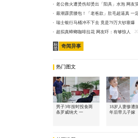
老公救火遭烫伤却烫出「阳具」水泡 网友
最潮霹雳腰包！「老爸款」肚毛超逼真 一
瑞士银行马桶冲不下去 竟是79万大钞塞爆
2
超拟真蟑螂咖啡拉花 网友吓：有够惊人
标
奇闻异事
签
热门图文
男子3年按时投食两
18岁人妻惨遭抛
条罗威纳犬 一
年后带儿子嫁