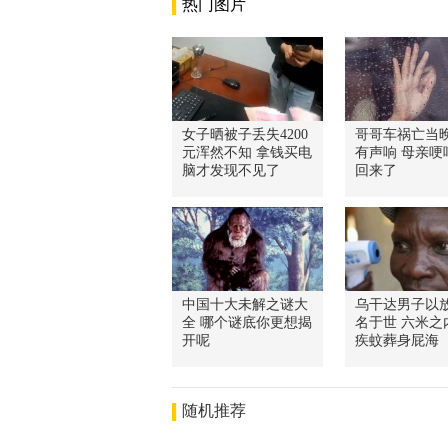
热门图片
女子晒被子丢失4200
哥哥车祸亡当
元浑然不知 拿钱买电
有声响 母亲哽
脑才发现不见了
回来了
中国十大未解之谜大
乌干达男子以
全 哪个谜底你更想揭
名于世 六米之
开呢
疾蚊葬身屁海
随机推荐