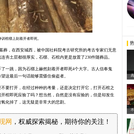
静训棺槨上刻着开者即死。
隋朝墓葬，在西安城西，被中国社科院考古研究所的考古专家们无意
连夯土层都很厚实，石槨、石棺内更是放置了230件随葬品。
吓了一跳，因为石槨上赫然刻着开者即死4个大字。古人信奉鬼
希望这最后一句话能够震慑住偷盗者。
要不要打开，在经过种种的考量，还是决定打开它，打开石棺之
问开棺即死应验了吗？想当然，自然是没有应验的，但是却发生
被氧化掉了，这无疑是非常大的悲剧。
发现网
，权威探索揭秘，期待你的关注！