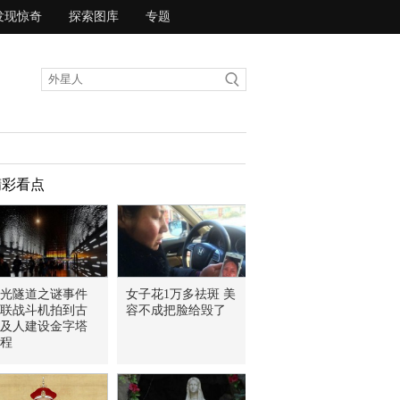
发现惊奇
探索图库
专题
精彩看点
光隧道之谜事件
女子花1万多祛斑 美
联战斗机拍到古
容不成把脸给毁了
及人建设金字塔
程