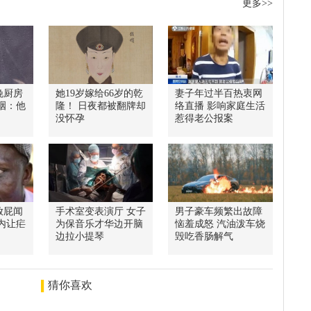
更多>>
晚厨房
她19岁嫁给66岁的乾
妻子年过半百热衷网
咽：他
隆！ 日夜都被翻牌却
络直播 影响家庭生活
没怀孕
惹得老公报案
放屁闻
手术室变表演厅 女子
男子豪车频繁出故障
内让疟
为保音乐才华边开脑
恼羞成怒 汽油泼车烧
边拉小提琴
毁吃香肠解气
猜你喜欢