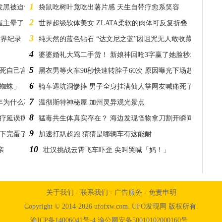
1
颗发黑被迫切除
袋鼠吃树叶竟吃出薯片感 天生自带疗愈系笑容
2
屋主晕了
世界超级软体美女 ZLATA柔软的肉体可反复折叠
3
世界纪录
纯天然的蓝色钻石 “达文尼之蓝”因诅咒无人敢收藏
4
婆婆婚礼大骂二手货！ 新娘神回呛3字赢了她脸秒垮
5
饿死自己宫中
黑衣男等火车90秒快速转脖子60次 原因曝光下场超惨
6
橘蜘蛛」
骑车遇坑洞惨摔 男子全身挂满仙人掌网友喊痛死了
7
年为什么不会生锈
温彻斯特神秘屋 加州灵异观光景点
8
治疗延误病情
猛毒共生体真实存在？ 海边发现怪物拿刀割开瞬间愈合
9
这下完蛋了
加速打趴超跑 猜猜是哪辆车有这能耐
10
亲
壮汉挑战云霄飞车吓歪 尖叫哭喊「妈！」
关于我们
-
联系我们
-
广告服务
-
免责申明
Copyright © 2014-2026 ufofxw.com. UFO发现网 版权所有.
渝ICP备14006041号-4 渝公网安备50010102000160号