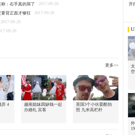
2017-09-20
笑称：右手真的屌了
开
屋
2017-09-20
定要背正面才够狂
2017-09-20
U
017-09-20
更多>>
太
空
弃 4
越南姐妹因缺钱一起
英国3个小伙耍酷拍
办婚礼 宾客
照 九米高栏杆
外
1