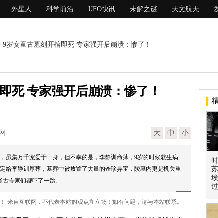
外星人
科学前沿
UFO快讯
未解之谜
天文航天
> 9岁女童古墓刻开棺即死 专家强开后崩溃：惨了！
即死 专家强开后崩溃：惨了！
现网
大
中
小
，虽集万千宠爱于一身，但不幸的是，李静训命薄，9岁的时候就生病
时
定给李静训厚葬，墓葬中被放置了大量的奇珍异宝，陵墓内更是机关重
苏
埃
古专家们都吓了一跳。...
过
了！ 来自互联网，不代表本站的观点和立场！如有问题，请与本站联系。