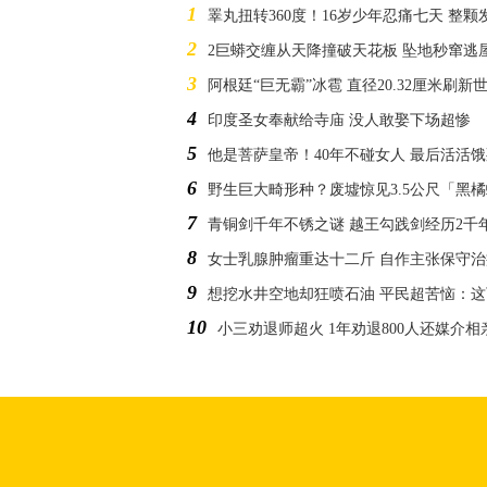
1
睪丸扭转360度！16岁少年忍痛七天 整
2
2巨蟒交缠从天降撞破天花板 坠地秒窜逃
3
阿根廷“巨无霸”冰雹 直径20.32厘米刷新
4
印度圣女奉献给寺庙 没人敢娶下场超惨
5
他是菩萨皇帝！40年不碰女人 最后活活
6
野生巨大畸形种？废墟惊见3.5公尺「黑
7
青铜剑千年不锈之谜 越王勾践剑经历2千
8
女士乳腺肿瘤重达十二斤 自作主张保守
9
想挖水井空地却狂喷石油 平民超苦恼：
10
小三劝退师超火 1年劝退800人还媒介相