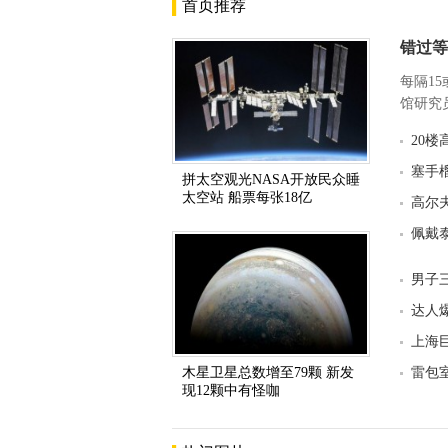
首页推荐
错过等
每隔1
馆研究员
20
塞手
拼太空观光NASA开放民众睡
太空站 船票每张18亿
高尔
佩戴
男子
达人爆
上海
木星卫星总数增至79颗 新发
雷包
现12颗中有怪咖