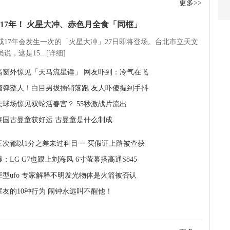
更多>>
17年！ 火星大冲、赤色月全食「同框」
5或17年会发生一次的「火星大冲」27日即将登场。台北市立天文
说，这是15...[详细]
楼高窗外惊见「天马流星锤」 网友吓到：冷气在飞
榴弹整人！白目男拔插销落跑 友人吓傻握到手抖
夫球场惊见双蛇活春宫？ 55秒激战片流出
泰国古曼童获好运 古曼童是什么制成
三次都以1分之差未过科目一 买假证上路被查获
：LG G7也跟上刘海风 6寸萤幕搭高通S845
巨型ufo 专家解释不明发光物体是火箭被否认
室友的10种行为 闹钟永远叫不醒他！