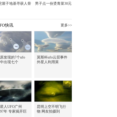
挖屋子地基寻获人骨
男子点一份烫青菜30元
主直觉就是失踪父亲
但份量让他苦笑菜涨
价？
FO快讯
更多>>
原发现的7个ufo
莫斯科ufo云层事件
中出现七个
外星人利用荚
星人UFO广州
昆明上空不明飞行
997年 专家揭开巨
物 网友拍摄到