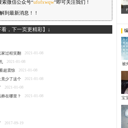
搜索微信公众号“
ufofxwqw
”即可关注我们！
解到最新消息！！
下看，下一页更精彩】↓
2021-01-08
返家过程笑翻
2021-01-08
扎
被
年后
2021-01-08
看超震惊
2021-01-08
上竟少了这个
2021-01-08
了
2021-01-08
后葬在哪里？
宝
看
2017-09-19
了