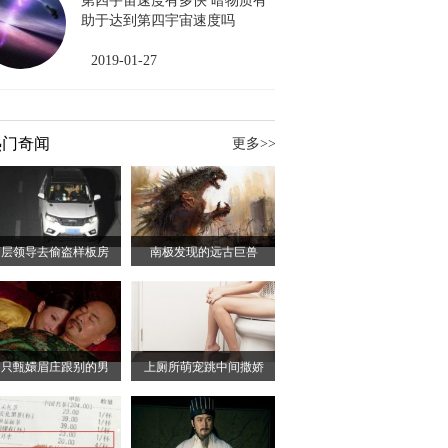
第四宇宙速度有多快 暗物质有
助于达到第四宇宙速度吗
2019-01-27
热门奇闻
更多>>
高层领导去偷盗样板房
南极发现的远古巨兽
不只甄嬛眉庄跟别的男
上厕所萌宠跳中间撒娇