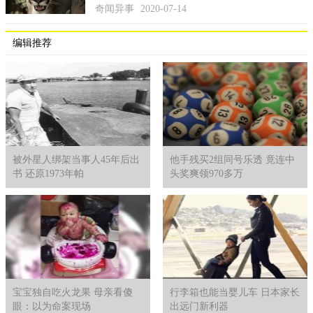
奇闻异事
2020-07-14
编辑推荐
被外星人绑架当事人45年后出
他手残买2组同号乐透 竟连中
书 还原1973年帕
头奖爽领970多万
宝宝独自吃火龙果 母亲看傻
行李箱也能当婴儿车 日本家长
眼：以为命案现场
出远门新利器