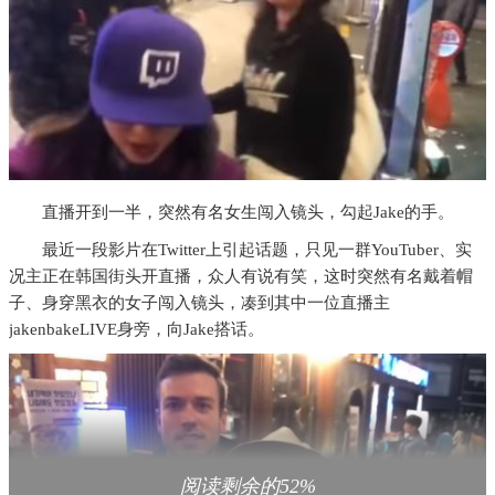
直播开到一半，突然有名女生闯入镜头，勾起Jake的手。
最近一段影片在Twitter上引起话题，只见一群YouTuber、实
况主正在韩国街头开直播，众人有说有笑，这时突然有名戴着帽
子、身穿黑衣的女子闯入镜头，凑到其中一位直播主
jakenbakeLIVE身旁，向Jake搭话。
阅读剩余的52%