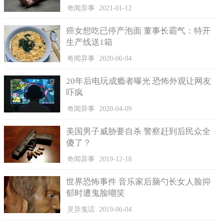
奇闻异事
2021-01-12
癌女想吃已停产泡面 董事长霸气：特开
生产线送1箱
奇闻异事
2020-06-04
20年后电玩成瘾者曝光 恐怖外观让网友
吓疯
奇闻异事
2020-04-09
美国男子威胁要自杀 警察赶到后民众全
傻了？
奇闻异事
2019-12-18
世界恐怖事件 音乐家后脑勺长女人脸抑
郁时遭鬼脸嘲笑
灵异鬼话
2019-06-04