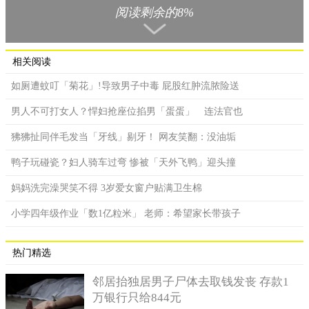
妻子开始大吵质疑他不忠，因此就得向妻子解释，保险套对我们
阅读剩余的8%
有多重要，甚至要示范给她看后，妻子才会相信」。不过许多网
友看到报导后，仍抱持质疑态度表示「有夹链袋阿！这应该也没
有很贵吧」、「夹链袋比保险套便宜吧」、「真是恶心的借
相关阅读
口」。
如厕遭蚊叮「菊花」!导致男子中毒 屁股红肿流脓险送
男人不可打女人？悍妇抢座位掐男「蛋蛋」 连法官也
狒狒扯同伴毛发当「牙线」剔牙！ 网友笑翻：没油垢
鸭子玩碰瓷？妇人骑车过弯 惨被「天外飞鸭」迎头撞
妈妈洗完澡哭笑不得 3岁爱女窗户贴满卫生棉
小学四年级作业「数1亿粒米」 老师：希望家长带孩子
热门精选
邻居抬独居男子尸体去取钱发丧 存款1
万银行只给844元