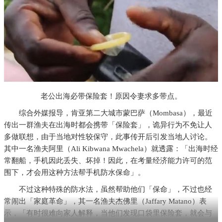
老公出海必带保险套！原因令妻求多带点。
综合外媒报导，肯亚第二大城市蒙巴萨（Mombasa），最近
传出一群渔夫在出海时都会携带「保险套」，诡异行为不免让人
多做联想，由于当地对性较保守，此事传开后引发当地人讨论。
其中一名渔夫阿里（Ali Kibwana Mwachela）就透露：「出海时经
常翻船，手机因此丢失、坏掉！因此，在考量经济能力许可的范
围下，才会用这种方法帮手机防水保命」。
不过这种特殊的防水法，虽然帮助他们「保命」，不过也经
常闹出「家庭革命」，其一名渔夫杰佛里（Jaffary Matano）表
示，「有时很难向家人解释，当他们发现口袋里保险套，就会与