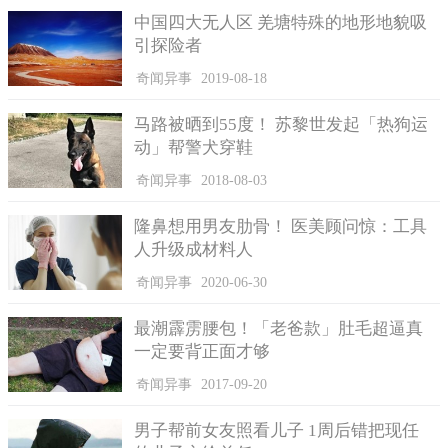
中国四大无人区 羌塘特殊的地形地貌吸
引探险者
奇闻异事
2019-08-18
马路被晒到55度！ 苏黎世发起「热狗运
动」帮警犬穿鞋
奇闻异事
2018-08-03
隆鼻想用男友肋骨！ 医美顾问惊：工具
人升级成材料人
奇闻异事
2020-06-30
最潮霹雳腰包！「老爸款」肚毛超逼真
一定要背正面才够
奇闻异事
2017-09-20
男子帮前女友照看儿子 1周后错把现任