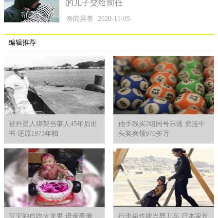
的儿子交给前任
奇闻异事
2020-11-05
编辑推荐
被外星人绑架当事人45年后出
他手残买2组同号乐透 竟连中
书 还原1973年帕
头奖爽领970多万
宝宝独自吃火龙果 母亲看傻
行李箱也能当婴儿车 日本家长