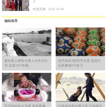
了
奇闻异事
2020-10-09
编辑推荐
被外星人绑架当事人45年后出
他手残买2组同号乐透 竟连中
书 还原1973年帕
头奖爽领970多万
宝宝独自吃火龙果 母亲看傻
行李箱也能当婴儿车 日本家长