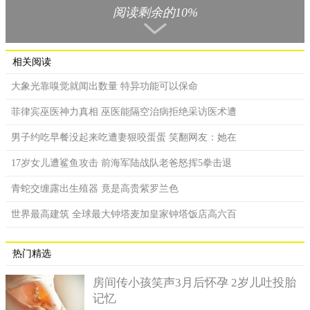
阅读剩余的10%
相关阅读
据报导，东京慈惠会医科大学和俄罗斯科学院的专家合作，
大象光靠嗅觉就闻出数量 特异功能可以保命
于2018年7月飞往西伯利亚探勘，在东北部发现这头800公克重的
小狮子，身长大约40公分，看起来相当幼小脆弱，当时科学家便
菲律宾巫医神力真相 巫医能隔空治病拒绝采访医术遭
将它取名叫斯巴达克（Spartak）。
男子约吃早餐没起来吃遭妻狠咬蛋蛋 笑翻网友：她在
17岁女儿遭鲨鱼攻击 前海军陆战队老爸怒挥5拳击退
青蛇交缠露出生殖器 竟是高贵紫罗兰色
世界最高建筑 全球最大钟塔麦加皇家钟塔饭店高六百
热门精选
房间传小孩笑声3月后怀孕 2岁儿吐投胎
记忆