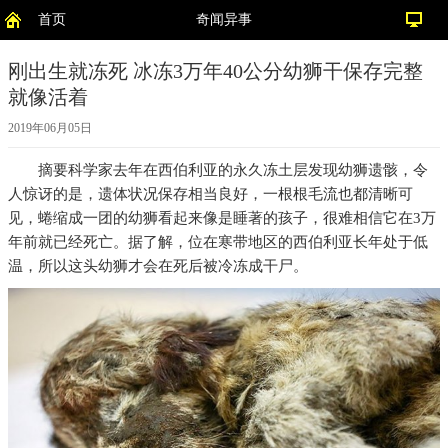
首页
奇闻异事
刚出生就冻死 冰冻3万年40公分幼狮干保存完整
就像活着
2019年06月05日
摘要
科学家去年在西伯利亚的永久冻土层发现幼狮遗骸，令
人惊讶的是，遗体状况保存相当良好，一根根毛流也都清晰可
见，蜷缩成一团的幼狮看起来像是睡著的孩子，很难相信它在3万
年前就已经死亡。据了解，位在寒带地区的西伯利亚长年处于低
温，所以这头幼狮才会在死后被冷冻成干尸。