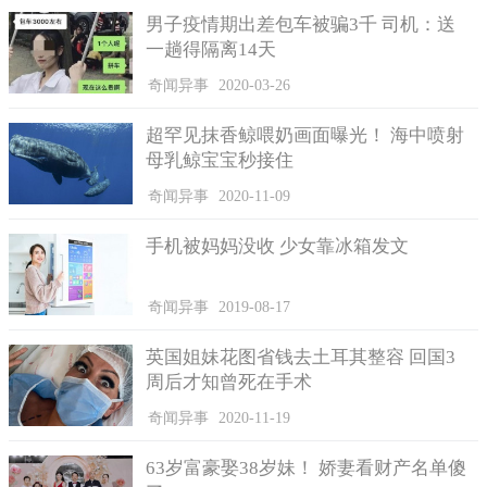
男子疫情期出差包车被骗3千 司机：送
一趟得隔离14天
奇闻异事
2020-03-26
超罕见抹香鲸喂奶画面曝光！ 海中喷射
母乳鲸宝宝秒接住
奇闻异事
2020-11-09
手机被妈妈没收 少女靠冰箱发文
奇闻异事
2019-08-17
英国姐妹花图省钱去土耳其整容 回国3
周后才知曾死在手术
奇闻异事
2020-11-19
63岁富豪娶38岁妹！ 娇妻看财产名单傻