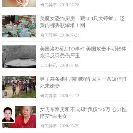
奇闻异事
2019-02-28
科学家推测斯巴达克存活的年代为3万年前冰河时期，但毛发
和牙齿完全没因为时间流逝而腐败，团队中的铃木直树教授运用X
美魔女恐怖厨房「藏500只大蟑螂」 泛
光电脑断层扫描发现，肌肉、内脏、骨骼、脑部都保存的很良
黄内裤丢瓶罐堆！网
好，可以用来研究当时狮子的运动能力和生态。解剖斯遗体后还
奇闻异事
2018-07-21
得知，斯巴达克胃部没有任何残留物，可能是刚出生没多久，都
还来不及进食，就失去妈妈的保护而被冻死。
美国洛杉矶UFO事件 美国攻击不明物体
此外，距离斯巴达克15公尺处还有一头胖呼呼的幼狮遗骸，
炮弹反弹受伤严重
科学家把它命名为鲍里斯（Boris），外型比较大只，生存的时间
UFO快讯
2019-07-06
可能比斯巴达克多几天，但遗体状态并没有非常好，尾部已经不
见。此外，该团队2015年到2017年已经发现了3头幼狮，斯巴达
男子筹备婚礼期间吃醋 因为一条短信打
克、鲍里斯是第4和第5头。
死未婚妻
由于斯巴达克的遗体状态完好，科学家能清楚看见它身上带
奇闻异事
2020-02-13
有斑点花色，俄罗斯科学院动物博物馆馆长帝霍诺夫（Alexei
Tikhonov）指出，古代洞穴的壁画中，都会把狮子加上斑点，现
女房东涨房租不成却“负债”26万 心力憔
在可以证实古人画的是真的。不过，鲍里斯身上并没有斑点，科
悴变“白毛女”
学家认为它们可能是2头不同品种的狮子。
奇闻异事
2020-06-29