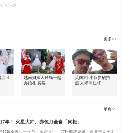
017-09-20
更多>>
弃 4
越南姐妹因缺钱一起
英国3个小伙耍酷拍
办婚礼 宾客
照 九米高栏杆
更多>>
17年！ 火星大冲、赤色月全食「同框」
5或17年会发生一次的「火星大冲」27日即将登场。台北市立天文