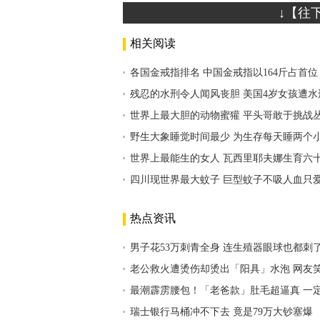
↓【往
相关阅读
各国金戒指排名 中国金戒指以164斤占首位
残忍的水刑令人闻风丧胆 美国4岁女孩遭水
世界上最大胆的动物蜜獾 平头哥敢于挑战
野生大象睡觉时间最少 为生存每天睡两个
世界上最能生的女人 瓦西里耶夫娜生育六
四川现世界最大蚊子 巨型蚊子不吸人血只
热点资讯
男子花53万刺青全身 连生殖器眼球也都刺
老公救火遭烫伤却烫出「阳具」水泡 网友
最潮霹雳腰包！「老爸款」肚毛超逼真 一
瑞士银行马桶冲不下去 竟是79万大钞塞爆