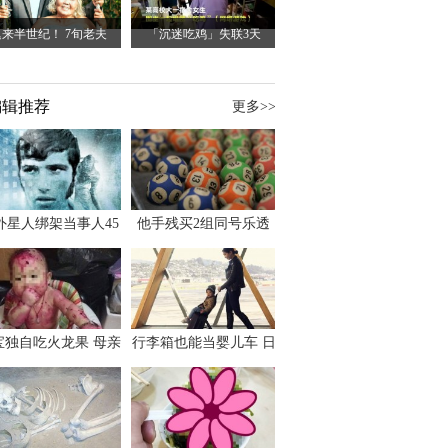
迟来半世纪！ 7旬老夫
「沉迷吃鸡」失联3天
编辑推荐
更多>>
外星人绑架当事人45
他手残买2组同号乐透
出书 还原1973年帕
竟连中头奖爽领970多
斯卡古拉事件
万
宝独自吃火龙果 母亲
行李箱也能当婴儿车 日
傻眼：以为命案现场
本家长出远门新利器