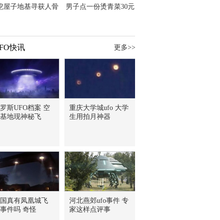
挖屋子地基寻获人骨
男子点一份烫青菜30元
主直觉就是失踪父亲
但份量让他苦笑菜涨
价？
FO快讯
更多>>
罗斯UFO档案 空
重庆大学城ufo 大学
基地现神秘飞
生用拍月神器
国真有凤凰城飞
河北燕郊ufo事件 专
事件吗 奇怪
家这样点评事