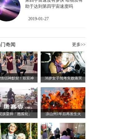
第四宇宙速度有多快 暗物质有
助于达到第四宇宙速度吗
2019-01-27
热门奇闻
更多>>
美情侣神默契！双双神
38岁女子驾考失败痛哭
屁孩耍帅「翘孤轮」
凉山州1年后再发生火