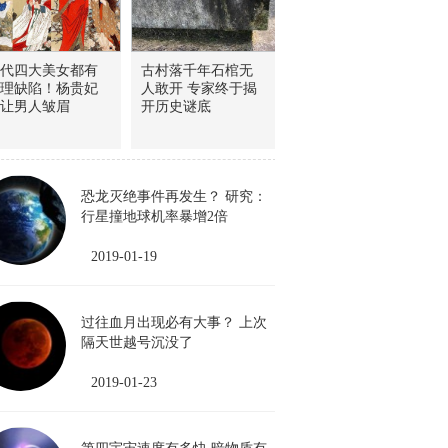
代四大美女都有
古村落千年石棺无
理缺陷！杨贵妃
人敢开 专家终于揭
让男人皱眉
开历史谜底
恐龙灭绝事件再发生？ 研究：
行星撞地球机率暴增2倍
2019-01-19
过往血月出现必有大事？ 上次
隔天世越号沉没了
2019-01-23