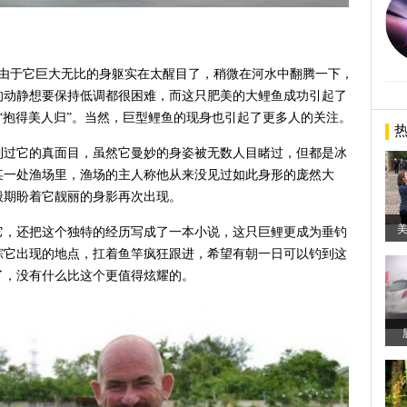
，由于它巨大无比的身躯实在太醒目了，稍微在河水中翻腾一下，
的动静想要保持低调都很困难，而这只肥美的大鲤鱼成功引起了
“抱得美人归”。当然，巨型鲤鱼的现身也引起了更多人的关注。
到过它的真面目，虽然它曼妙的身姿被无数人目睹过，但都是冰
某一处渔场里，渔场的主人称他从来没见过如此身形的庞然大
般期盼着它靓丽的身影再次出现。
它，还把这个独特的经历写成了一本小说，这只巨鲤更成为垂钓
踪它出现的地点，扛着鱼竿疯狂跟进，希望有朝一日可以钓到这
了，没有什么比这个更值得炫耀的。