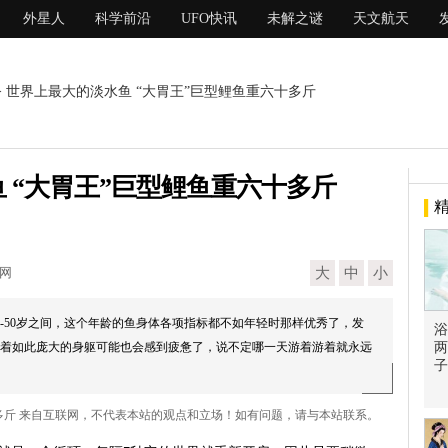
外星人
科学前沿
UFO快讯
未解之谜
天文航天
> 世界上最大的淡水鱼 “大胃王”巨型鲤鱼重六十多斤
 “大胃王”巨型鲤鱼重六十多斤
现网
大
中
小
岁-50岁之间，这个年龄的鱼身体各项指标都不如年轻时那样优秀了，发
浴
着如此庞大的身躯可能也会感到疲惫了，说不定哪一天游着游着就永远
两
子
十多斤 来自互联网，不代表本站的观点和立场！如有问题，请与本站联系。