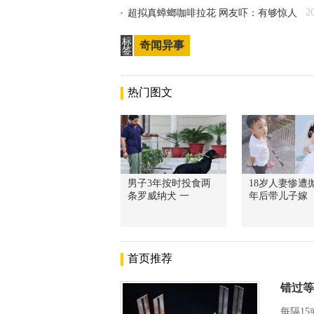
2
超拟真蟑螂咖啡拉花 网友吓：有够惊人
标
奇闻异事
签
热门图文
男子3年按时投食两
18岁人妻惨遭抛
条罗威纳犬 一
年后带儿子嫁
首页推荐
错过等
每隔1