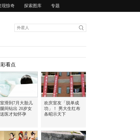
发现惊奇
探索图库
专题
精彩看点
室滑到7月大胎儿
欢庆室友「脱单成
腿间钻出 20岁女
功」！ 男大生红布
送医才知怀孕
条昭示天下