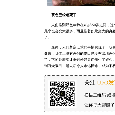
双色已经老死了
人们推测双色年龄在40岁-50岁之间
几率也会变大很多，而且拖着如此庞大的身
了。
最终，人们梦寐以求的事情实现了，双
健康，身体上没有任何的伤口也没有出现任
了，它的死着实让垂钓爱好者们伤心了好久
到万众瞩目，逝去后令人永远惦念，成为不
关注
UFO
扫描二维码 或 
让你每天都能了