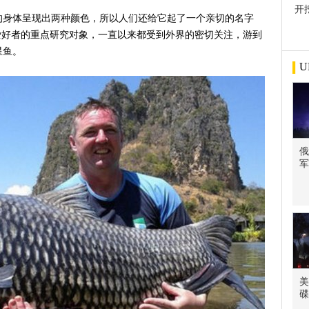
开
的身体呈现出两种颜色，所以人们还给它起了一个亲切的名字
屋
爱好者的重点研究对象，一直以来都受到外界的密切关注，游到
星鱼。
U
俄
军
美
碟