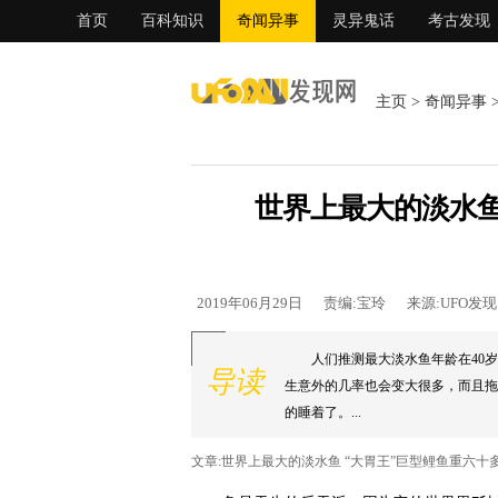
首页
百科知识
奇闻异事
灵异鬼话
考古发现
主页
>
奇闻异事
世界上最大的淡水鱼
2019年06月29日
责编:宝玲
来源:UFO发
人们推测最大淡水鱼年龄在40
导读
生意外的几率也会变大很多，而且拖
的睡着了。...
文章:世界上最大的淡水鱼 “大胃王”巨型鲤鱼重六