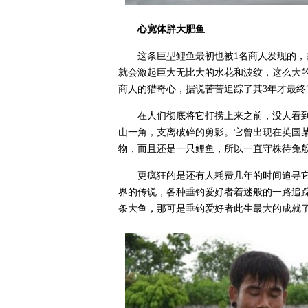
心宽体胖大肥鱼
这条巨型鲤鱼最初也被1名商人发现的
就会激起巨大无比大的水花和波纹，这么大
商人的猎奇心，据说苦苦追踪了其3年才最终
在人们彻底将它打捞上来之前，没人看
山一角，支离破碎的剪影。它曾出现在英国
物，而且还是一只鲤鱼，所以一直守株待兔
更疯狂的是还有人耗费几年的时间追寻
界的传说，各种垂钓爱好者着迷般的一路追
条大鱼，那可是垂钓爱好者此生最大的成就