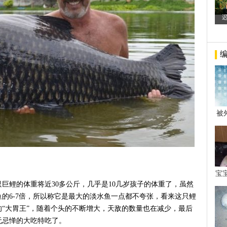
被
年后
宝
看
巨鲤的体重将近30多公斤，几乎是10几岁孩子的体重了，虽然
的6-7倍，所以称它是最大的淡水鱼一点都不夸张，看来这只鲤
“大胃王”，随着个头的不断增大，天敌的数量也在减少，最后
无忌惮的大吃特吃了。