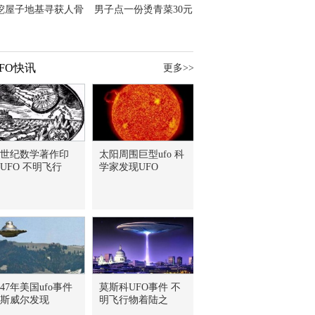
挖屋子地基寻获人骨
男子点一份烫青菜30元
主直觉就是失踪父亲
但份量让他苦笑菜涨
价？
FO快讯
更多>>
8世纪数学著作印
太阳周围巨型ufo 科
UFO 不明飞行
学家发现UFO
947年美国ufo事件
莫斯科UFO事件 不
斯威尔发现
明飞行物着陆之