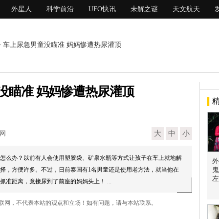
外星人
科学前沿
UFO快讯
未解之谜
天文航天
> 车上尿急男童没瞄准 妈妈惨遭热尿灌顶
没瞄准 妈妈惨遭热尿灌顶
现网
大
中
小
怎么办？以前有人会使用塑胶袋、矿泉水瓶等方式让孩子在车上就地解
外
择，方便许多。不过，日前泰国有1名男童还是使用老方法，就当他在
鬼
左
准距离，竟接尿到了前座的妈妈头上！ ...
互联网，不代表本站的观点和立场！如有问题，请与本站联系。