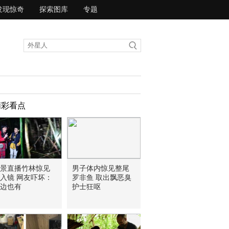
发现惊奇
探索图库
专题
精彩看点
景直播竹林惊见
男子体内惊见整尾
入镜 网友吓坏：
罗非鱼 取出飘恶臭
边也有
护士狂呕