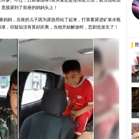
便许多。不过，日前泰国有1名男童还是使用老方法，就当他在后
，竟接尿到了前座的妈妈头上！
载著妈妈，后座的儿子因为尿急而站了起来，打算要尿进矿泉水瓶
瞄准，但疑似没有算好距离，当他开始解放时，悲剧也发生了！