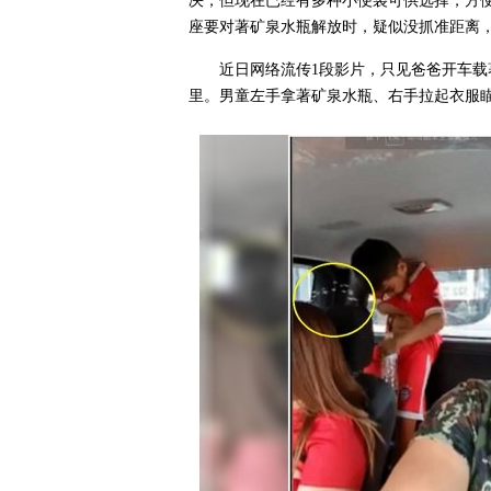
决，但现在已经有多种小便袋可供选择，方
座要对著矿泉水瓶解放时，疑似没抓准距离
近日网络流传1段影片，只见爸爸开车
里。男童左手拿著矿泉水瓶、右手拉起衣服