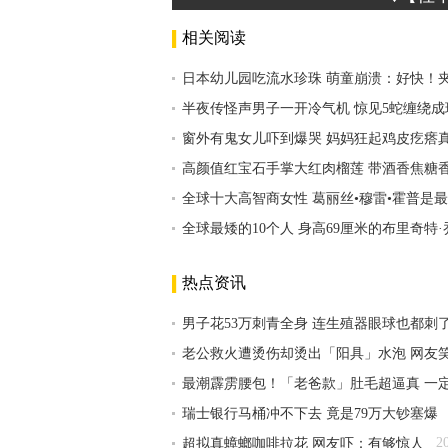
相关阅读
日本幼儿园吃流水珍珠 萌童崩溃：好快！
半夜传怪声男子一开冷气机 惊见5蛇缠绕成
窗外有鬼女儿吓到爆哭 妈妈狂起鸡皮疙瘩
高颜值红宝石手掌大红肉榴莲 带酒香焦糖
全球十大高智商女性 葛丽丝•穆雷•霍普是
全球最矮的10个人 身高69厘米的布里奇特
热点资讯
男子花53万刺青全身 连生殖器眼球也都刺
老公救火遭烫伤却烫出「阳具」水泡 网友
最潮霹雳腰包！「老爸款」肚毛超逼真 一
瑞士银行马桶冲不下去 竟是79万大钞塞爆
2
超拟真蟑螂咖啡拉花 网友吓：有够惊人