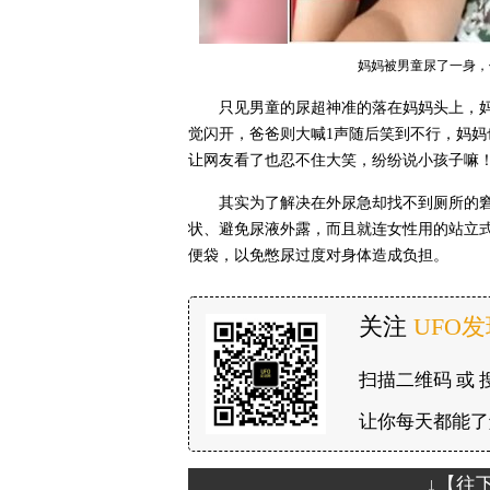
妈妈被男童尿了一身，
只见男童的尿超神准的落在妈妈头上，
觉闪开，爸爸则大喊1声随后笑到不行，妈
让网友看了也忍不住大笑，纷纷说小孩子嘛
其实为了解决在外尿急却找不到厕所的
状、避免尿液外露，而且就连女性用的站立
便袋，以免憋尿过度对身体造成负担。
关注
UFO
扫描二维码 或 
让你每天都能了
↓【往