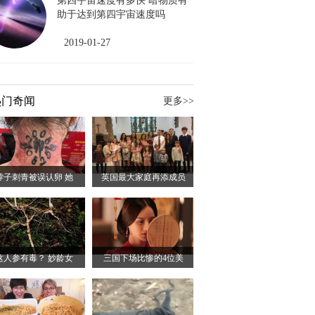
第四宇宙速度有多快 暗物质有
助于达到第四宇宙速度吗
2019-01-27
热门奇闻
更多>>
脖子刺青被误认卵 她
英国最大家庭再添成员
这人参有毒？ 妙龄女
三国下场比惨的4位美