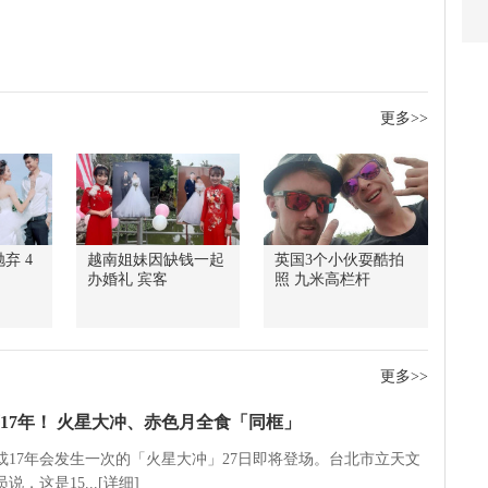
更多>>
弃 4
越南姐妹因缺钱一起
英国3个小伙耍酷拍
办婚礼 宾客
照 九米高栏杆
更多>>
17年！ 火星大冲、赤色月全食「同框」
5或17年会发生一次的「火星大冲」27日即将登场。台北市立天文
说，这是15...[详细]