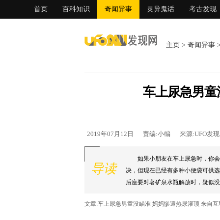
首页
百科知识
奇闻异事
灵异鬼话
考古发现
主页
>
奇闻异事
车上尿急男童
2019年07月12日
责编:小编
来源:UFO发
如果小朋友在车上尿急时，你会
导读
决，但现在已经有多种小便袋可供选
后座要对著矿泉水瓶解放时，疑似没抓
文章:车上尿急男童没瞄准 妈妈惨遭热尿灌顶 来自