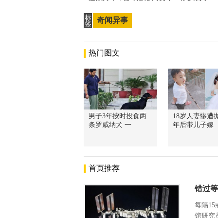
标
奇闻异事
签
热门图文
男子3年按时投食两
18岁人妻惨遭抛
条罗威纳犬 一
年后带儿子嫁
首页推荐
错过等
每隔1
馆研究员