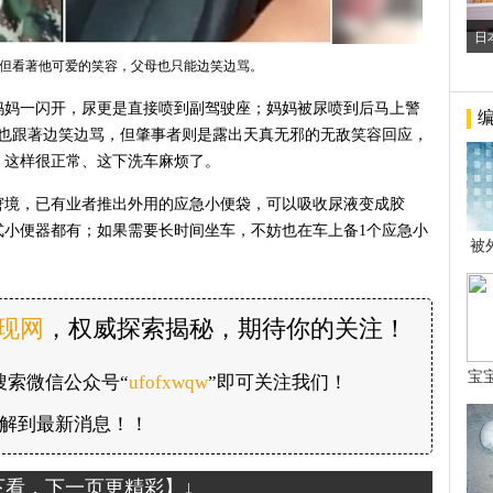
日
但看著他可爱的笑容，父母也只能边笑边骂。
妈妈一闪开，尿更是直接喷到副驾驶座；妈妈被尿喷到后马上警
妈也跟著边笑边骂，但肇事者则是露出天真无邪的无敌笑容回应，
！这样很正常、这下洗车麻烦了。
窘境，已有业者推出外用的应急小便袋，可以吸收尿液变成胶
式小便器都有；如果需要长时间坐车，不妨也在车上备1个应急小
被
年后
发现网
，权威探索揭秘，期待你的关注！
宝
搜索微信公众号“
ufofxwqw
”即可关注我们！
看
解到最新消息！！
下看，下一页更精彩】↓