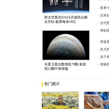
世界
日本
拼太空观光NASA开放民众睡
太空站 船票每张18亿
古代
孕妇
喜提
忠犬
这个食
木星卫星总数增至79颗 新发
传输
现12颗中有怪咖
热门图片