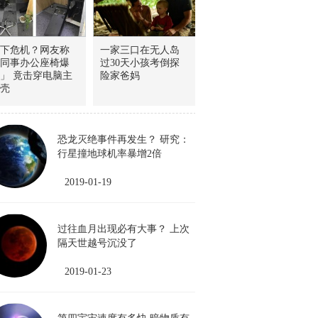
下危机？网友称
一家三口在无人岛
同事办公座椅爆
过30天小孩考倒探
」 竟击穿电脑主
险家爸妈
壳
恐龙灭绝事件再发生？ 研究：
行星撞地球机率暴增2倍
2019-01-19
过往血月出现必有大事？ 上次
隔天世越号沉没了
2019-01-23