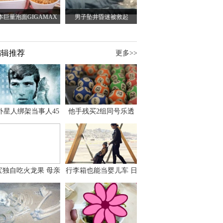
本巨量泡面GIGAMAX
男子坠井昏迷被救起
编辑推荐
更多>>
外星人绑架当事人45
他手残买2组同号乐透
出书 还原1973年帕
竟连中头奖爽领970多
斯卡古拉事件
万
宝独自吃火龙果 母亲
行李箱也能当婴儿车 日
傻眼：以为命案现场
本家长出远门新利器