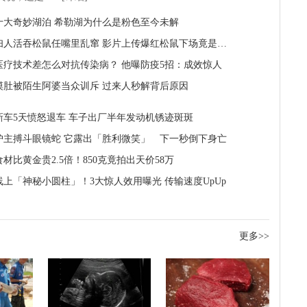
十大奇妙湖泊 希勒湖为什么是粉色至今未解
妇人活吞松鼠任嘴里乱窜 影片上传爆红松鼠下场竟是…
医疗技术差怎么对抗传染病？ 他曝防疫5招：成效惊人
摸肚被陌生阿婆当众训斥 过来人秒解背后原因
新车5天愤怒退车 车子出厂半年发动机锈迹斑斑
护主搏斗眼镜蛇 它露出「胜利微笑」 下一秒倒下身亡
材比黄金贵2.5倍！850克竟拍出天价58万
线上「神秘小圆柱」！3大惊人效用曝光 传输速度UpUp
更多>>