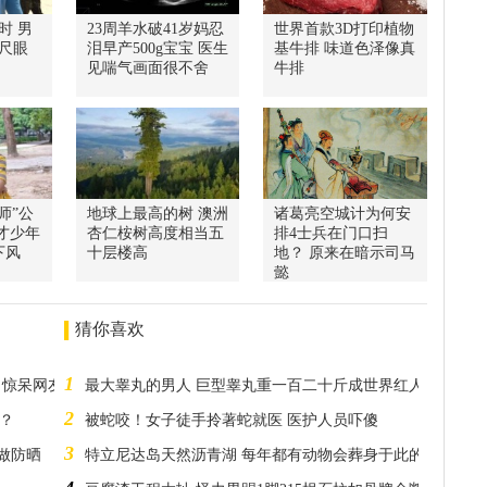
时 男
23周羊水破41岁妈忍
世界首款3D打印植物
尺眼
泪早产500g宝宝 医生
基牛排 味道色泽像真
见喘气画面很不舍
牛排
师”公
地球上最高的树 澳洲
诸葛亮空城计为何安
才少年
杏仁桉树高度相当五
排4士兵在门口扫
下风
十层楼高
地？ 原来在暗示司马
懿
猜你喜欢
1
」惊呆网友
最大睾丸的男人 巨型睾丸重一百二十斤成世界红人
2
死？
被蛇咬！女子徒手拎著蛇就医 医护人员吓傻
3
曾做防晒
特立尼达岛天然沥青湖 每年都有动物会葬身于此的