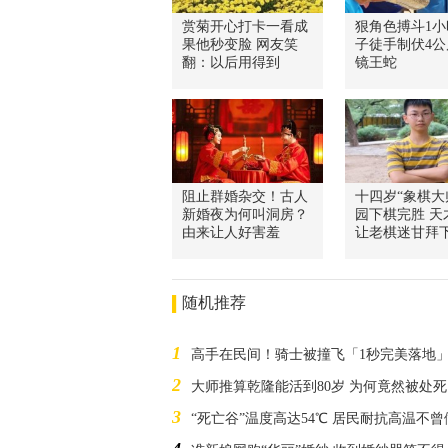
赏菊开心打卡一看成
狠角色搏斗1小
果他秒变脸 网友笑
子徒手制伏4公
翻：以后用得到
镜王蛇
阻止群婚杂交！古人
十四岁“象棋大
新婚夜为何叫洞房？
园下棋完胜 天
由来让人好害羞
让老棋迷甘拜
随机推荐
1
高手在民间！骑士被撞飞「1秒完美落地
2
大师推算乾隆能活到80岁 为何竟然被处
3
“死亡谷”温度高达54℃ 居民耐抗高温不