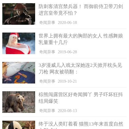
如圣马力诺发生了火灾，他们还得到邻国的意大利去搬援兵。
防刺客清宫禁兵器！ 而御前侍卫带刀剑
进宫皇帝竟不怕？
奇闻异事
2020-06-18
世界上拥有最大的胸部的女人 性感舞娘
乳量重十几斤
奇闻异事
2019-06-28
3岁漫威儿入戏太深她连2天掀开枕头见
刀枪 网友被萌翻：
奇闻异事
2019-10-21
棕熊闯露营区好奇闻脚丫 男子吓坏狂抖
No.2忌讳“13”的国家
结局爆笑
对我们来说“13”这个数字再正常不过了，但是在欧洲的一些
奇闻异事
2020-08-13
地区根本看不到这个数字。他们非常避讳这个数字。打个比方，
美国酒店的13楼都用“12A”来替代，当地居民的门牌号中也没有
终于没人类盯着看 猫熊13年来首度自然
13号，在电影院里看不到第13排或者12号的座位，甚至连各种欢