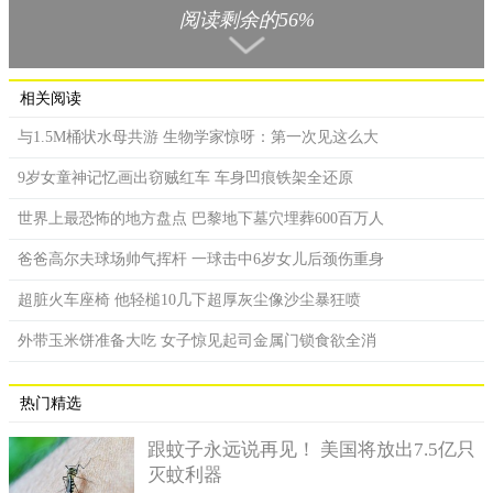
阅读剩余的56%
相关阅读
与1.5M桶状水母共游 生物学家惊呀：第一次见这么大
9岁女童神记忆画出窃贼红车 车身凹痕铁架全还原
世界上最恐怖的地方盘点 巴黎地下墓穴埋葬600百万人
爸爸高尔夫球场帅气挥杆 一球击中6岁女儿后颈伤重身
超脏火车座椅 他轻槌10几下超厚灰尘像沙尘暴狂喷
外带玉米饼准备大吃 女子惊见起司金属门锁食欲全消
No.4连理发都要出国的国家
梵蒂冈是世界公认的上人口最少的国家。梵蒂冈仅占地0.44
热门精选
平方公里，居民仅有1000多人。就算如此，该有的政治机构，娱
乐场地它都俱全。但是这个国家居然没有人们生活中不可或缺的
跟蚊子永远说再见！ 美国将放出7.5亿只
理发店，这也是够奇葩的。如果他们要理发的话，就得到邻国罗
灭蚊利器
马去了，就是不知道他们出国需不需要通行证呢？