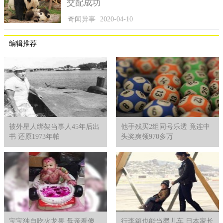
交配成功
庆活动都不会在13号举行。他们认为，每月的“13”号如果是周五
奇闻异事
2020-04-10
的话，那么这天就是最“凶险”的。
编辑推荐
被外星人绑架当事人45年后出
他手残买2组同号乐透 竟连中
书 还原1973年帕
头奖爽领970多万
No.1没有癌症的国家
位于南太平洋的斐济共和国是由332个小岛组成的。这里的人
们几乎把杏子当做米饭一样，可见他们对杏子的喜爱程度有多么
宝宝独自吃火龙果 母亲看傻
行李箱也能当婴儿车 日本家长