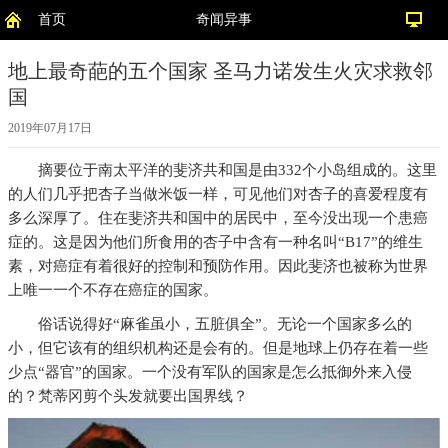
首页
奇闻异事
地上最奇葩的五个国家 圣马力诺发生火灾求救邻
国
2019年07月17日
摘要
位于南太平洋的斐济共和国是由332个小岛组成的。这里
的人们几乎把杏子当做米饭一样，可见他们对杏子的喜爱程度有
多么深厚了。住在斐济共和国中的居民中，至今没出现一个患癌
症的。这是因为他们所食用的杏子中含有一种名叫“B17”的维生
素，对癌症有着很好的控制和预防作用。因此斐济也被称为世界
上唯一一个不存在癌症的国家。
俗话说得好“麻雀虽小，五脏俱全”。无论一个国家多么的
小，但它该有的组织机构还是会有的。但是地球上仍存在着一些
少点“器官”的国家。一个没有军队的国家是怎么抵御外来入侵
的？梵蒂冈剪个头发就要出国界线？