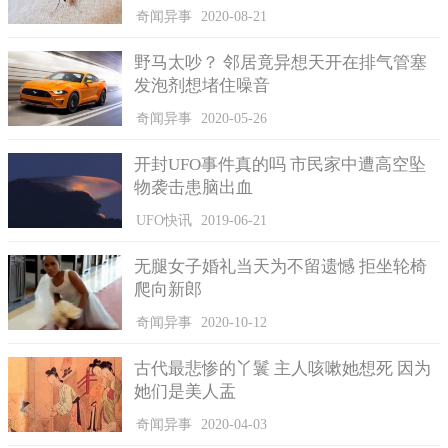
奇闻异事
2020-08-21
野马太吵？ 邻居竟异想天开在排气管塞
发泡剂想堵住噪音
奇闻异事
2020-05-26
开封UFO事件真的吗 市民家中遭高空坠
物袭击患脑出血
UFO快讯
2019-06-21
无腿女子婚礼当天为不留遗憾 拒坐轮椅
爬向新郎
奇闻异事
2020-10-12
No.3没有军队的国家
古代最悲惨的丫鬟 主人咳嗽她想死 因为
圣马力诺这个国家地处欧洲的亚平宁半岛，国土面积只有61
她们是美人盂
平方公里，即使这样，他也比梵蒂冈要大上许多。梵蒂冈最起码
奇闻异事
2020-04-03
还有一支小型军队，而圣马力诺连最基本的消防部队都没有。假