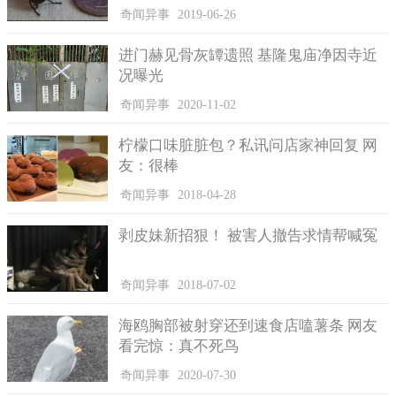
奇闻异事
2019-06-26
进门赫见骨灰罈遗照 基隆鬼庙净因寺近
况曝光
奇闻异事
2020-11-02
8.跳舞草
跳舞草是一种很喜欢阳光的植物，每当温度达到25摄氏度的
柠檬口味脏脏包？私讯问店家神回复 网
时候跳舞草就会自行的跳起舞来，很是奇特。正如这种植物的名
友：很棒
字一样，跳舞草具有跳舞的习性，它非常热爱阳光，当温度为25
奇闻异事
2018-04-28
度时，这种植物就会在阳光下尽情舞蹈，想想真是一种特殊的植
物呢！
剥皮妹新招狠！ 被害人撤告求情帮喊冤
奇闻异事
2018-07-02
海鸥胸部被射穿还到速食店嗑薯条 网友
看完惊：真不死鸟
奇闻异事
2020-07-30