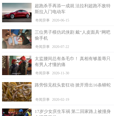
超跑杀手再添一成就 法拉利超跑不敌特
斯拉入门电动车
奇闻异事
2020-06-15
三位男子模仿武侠剧 戴“人皮面具”网吧
7.龙血树
偷手机
龙血树这种植物主要在索科特拉岛生存，这种植物的特殊性
奇闻异事
2020-07-22
在于当它的树干受到伤害时，在伤口处竟然会有和血一样的红色
液体流出，这种植物流出的液体在医疗和染料中用途广泛，这种
太监腰间总有条毛巾！ 真相有够羞辱只
植物不仅会“流血”，它的树冠就如同一把美丽的伞一样。
有男人才懂的痛
奇闻异事
2020-11-30
路旁惊见枕头套狂动 掀开滑出16条蟒蛇
奇闻异事
2020-02-19
17岁少女庆生车祸 第二回家路上被撞身