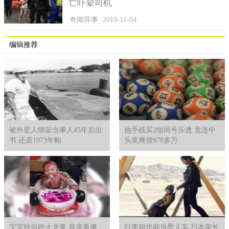
亡吓晕司机
奇闻异事
2019-11-04
6.卷柏
编辑推荐
卷柏看起来好像没有什么特别之处，但是它的生命力和沙漠
中的仙人掌一样顽强，在完全没有水源的环境下，它还能生存几
十年。当它所处的环境没有水源时，它便会自己连带着根卷起，
追逐着风沙，等到水源出现，它就会立马扎根，那些看起来要凋
落的卷柏一直在等待着机会，重新展现它们的生命力。
被外星人绑架当事人45年后出
他手残买2组同号乐透 竟连中
书 还原1973年帕
头奖爽领970多万
宝宝独自吃火龙果 母亲看傻
行李箱也能当婴儿车 日本家长