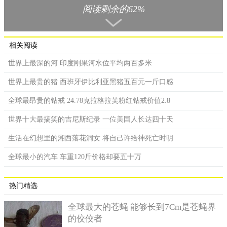
阅读剩余的62%
相关阅读
世界上最深的河 印度刚果河水位平均两百多米
世界上最贵的猪 西班牙伊比利亚黑猪五百元一斤口感
9.蛋树
全球最昂贵的钻戒 24.78克拉格拉芙粉红钻戒价值2.8
因为长出来的果实外形酷似一颗偌大的蛋，所以这种植物才
有了蛋树的称呼，果实的颜色有黄色和白色两种，摸起来很是顺
世界十大最搞笑的吉尼斯纪录 一位美国人长达四十天
滑，这种果实不仅美观，也可以拿来食用。
生活在幻想里的湘西落花洞女 将自己许给神死亡时明
全球最小的汽车 车重120斤价格却要五十万
热门精选
全球最大的苍蝇 能够长到7Cm是苍蝇界
的佼佼者