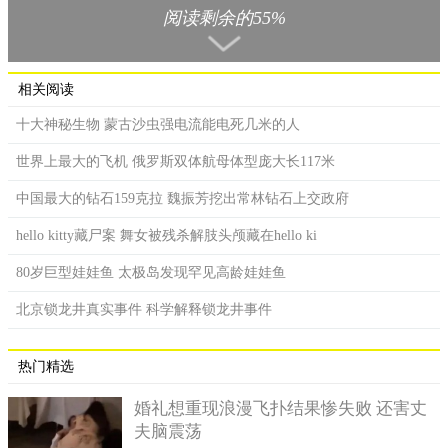
阅读剩余的55%
相关阅读
十大神秘生物 蒙古沙虫强电流能电死几米的人
世界上最大的飞机 俄罗斯双体航母体型庞大长117米
中国最大的钻石159克拉 魏振芳挖出常林钻石上交政府
hello kitty藏尸案 舞女被残杀解肢头颅藏在hello ki
80岁巨型娃娃鱼 太极岛发现罕见高龄娃娃鱼
从卫星看到的真龙凤凰图片上看来，还是十分真实的，真龙
北京锁龙井真实事件 科学解释锁龙井事件
的躯体也有鳞片遮盖着，并且后背也是相近脊椎骨突起的样子，
跟神话中的真龙十分差不多，而凤凰尽管并非很清晰，但外观设
热门精选
计都是像模像样的。想不到大伙儿正探讨得如火如荼之际，许多
人出去确认这组相片我觉得并非真龙凤凰，只是这场骗术。
婚礼想重现浪漫飞扑结果惨失败 还害丈
从部分看来，卫星看到的真龙凤凰的确有那么一些差不多，
夫脑震荡