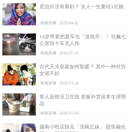
只有还是许多人拍摄到这类看上去好像真龙的图片，但这都是冰
尼泊尔没有寡妇？ 女人一生要结3次婚
川，谈不上是真龙。
尽管此次卫星看到的真龙凤凰并非真实的，可是世界各国出
奇闻异事
2020-04-02
现的真龙时件也不可以忽略，由于也有许多神秘事件全是现阶段
10岁男童把真车当「游戏开」！ 狂飙七
地理学匪夷所思的，或许真龙凤凰这种神话中的神兽确实存有，
公里毁十车无人伤
仅仅运用某类方法掩藏，我们一起发觉不上，终究厉史中也是真
龙现身事件。
奇闻异事
2018-07-16
古代天冷皇家如何取暖？ 其中一种对宫
女很不好
奇闻异事
2020-03-26
客人反映没卫生纸 老板补货误拿生理用
品
奇闻异事
2020-07-03
越南小吃店惊见「洗碗正妹」 甜笑融化