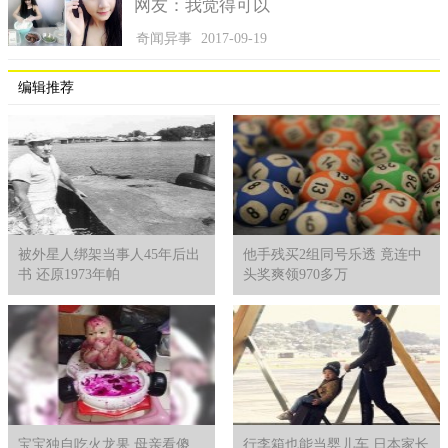
网友：我觉得可以
奇闻异事
2017-09-19
编辑推荐
龙在中华文化长期以来都拥有与众不同的代表，我国古代历
史几大真龙现身事件中的龙遗体、疟原虫乃至是真身，很多人都
信以为真真龙的存有。无论中国古代历史的这几大真龙现身事件
是真是假，成为华夏儿女的我们，心中总有一个神话传说中的真
龙金身。
被外星人绑架当事人45年后出
他手残买2组同号乐透 竟连中
书 还原1973年帕
头奖爽领970多万
宝宝独自吃火龙果 母亲看傻
行李箱也能当婴儿车 日本家长