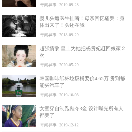
但实际上发觉，那仅仅1个冰川山峰，这一冰川山峰外观设计很像
奇闻异事
2019-09-28
龙，一些地区还像凤凰，冰川游动时较大水流量出现在冰川表
层，越贴近低谷时速率越低，这类运功方法称为作用力流。在冰
婴儿头遭医生扯断！母亲回忆痛哭：身
川运功碰到基岩或是堵塞时就会在那边产生断层也有某些繁杂的
体出来了！头还在我
皱褶出现，那样就会被当做是龙鳞这类的物品。
奇闻异事
2018-09-29
超强情敌 皇上为她把杨贵妃赶回娘家２
次
奇闻异事
2020-05-29
韩国咖啡纸杯垃圾桶要价4.65万 贵到都
能买汽车了
奇闻异事
2019-10-08
女童穿自制跑鞋夺3金 设计曝光所有人
因此这一说白了的真龙我觉得全是误传，并且依据新疆雪山
都哭了
周边的住户叙述，她们这儿衣食住行了这些年，几乎也没有碰到
过卫星看到的真龙凤凰，可是却有某些摄像发烧友许多人，见到
奇闻异事
2019-12-12
网站的说白了真龙凤凰，就万里来寻，殊不知最终都无功而返，