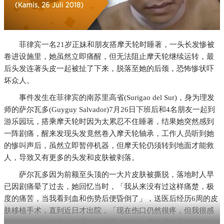
菲律宾一名21岁正妹和朋友搭摩天轮时睡著，一头长发惨被
卷进设施里，她虽然立即痛醒，但无法阻止摩天轮继续运转，最
后头发连著头皮一起被扯了下来，脱落至她的后颈，恐怖惨状吓
坏众人。
事件发生在菲律宾的南苏里高省(Surigao del Sur)，身为理发
师的萨尔瓦多(Guyguy Salvador)7月26日下班后和4名朋友一起到
游乐园玩，搭乘摩天轮时因为太累忍不住睡著，结果她突然感到
一阵剧痛，醒来发现头发竟然卷入摩天轮轴承，工作人员听到她
的惨叫声后，虽然立即暂停机器，但摩天轮仍须转到地面才能救
人，导致又有更多的头发和皮肤被剥落。
萨尔瓦多因为前额至头顶的一大片皮肤被撕脱，落地时人早
已因剧痛晕了过去，她回忆当时，「我从来没有过这样痛楚，极
度的痛苦，当我看到血和伤势后便昏倒了」，送医后经历6周的皮
肤移植手术，直到近日才出院，「现在伤口仍然很疼，但我很感
激还能活著，很多人曾遇到更严重的事故，我希望自己能够康