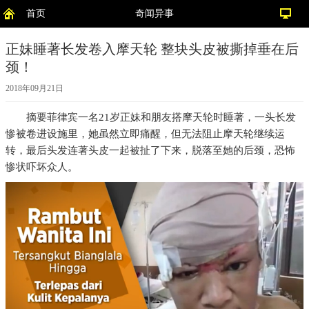
首页
奇闻异事
正妹睡著长发卷入摩天轮 整块头皮被撕掉垂在后
颈！
2018年09月21日
摘要
菲律宾一名21岁正妹和朋友搭摩天轮时睡著，一头长发
惨被卷进设施里，她虽然立即痛醒，但无法阻止摩天轮继续运
转，最后头发连著头皮一起被扯了下来，脱落至她的后颈，恐怖
惨状吓坏众人。