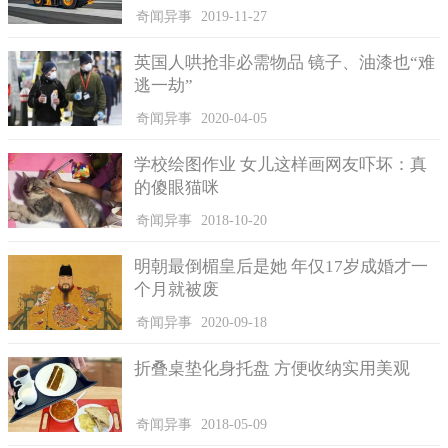
奇闻异事
2019-11-27
英国人哄抢非必需物品 镜子、油漆也“难
逃一劫”
奇闻异事
2020-04-05
学校绘图作业 女儿这样画网友吓坏：真
的傻眼猫咪
奇闻异事
2018-10-20
明朝最倒楣皇后是她 年仅17岁成婚才一
个月就被废
奇闻异事
2020-09-18
折叠桌垫化身托盘 方便收纳实用美观
奇闻异事
2018-05-09