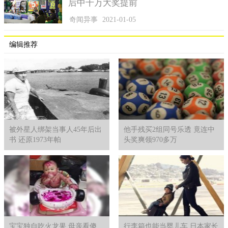
后中千万大奖提前
奇闻异事
2021-01-05
编辑推荐
被外星人绑架当事人45年后出
他手残买2组同号乐透 竟连中
书 还原1973年帕
头奖爽领970多万
宝宝独自吃火龙果 母亲看傻
行李箱也能当婴儿车 日本家长