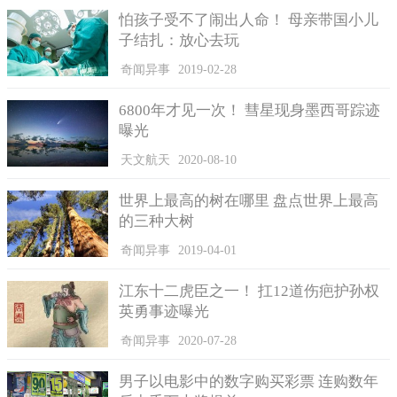
怕孩子受不了闹出人命！ 母亲带国小儿
子结扎：放心去玩
奇闻异事
2019-02-28
6800年才见一次！ 彗星现身墨西哥踪迹
曝光
天文航天
2020-08-10
世界上最高的树在哪里 盘点世界上最高
的三种大树
奇闻异事
2019-04-01
江东十二虎臣之一！ 扛12道伤疤护孙权
英勇事迹曝光
奇闻异事
2020-07-28
男子以电影中的数字购买彩票 连购数年