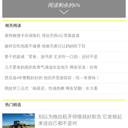
阅读剩余的6%
复，可以和以前一样。」
相关阅读
衰狗被撞卡在保险杠 强迫兜风4公里脸超臭
被碎念吃泡面不健康 他偷天换日让妈妈吃下肚
妻子把超咸「零食」放书房 丈夫吃一口怨：还好不是
儿子爱老妈蒸的鱼香气满溢在这地方 网友笑道：好有
西瓜放4年整颗好好的 他切开里面惊叹：哇～有香味！
萌娃穿三点式「柚基尼」性感热舞 网友笑翻：长大看
女子睡著后，头发竟然离奇被卷进摩天轮。
热门精选
别以为拖拉机开得慢就好欺负 它发狠起
来连自己都不是对