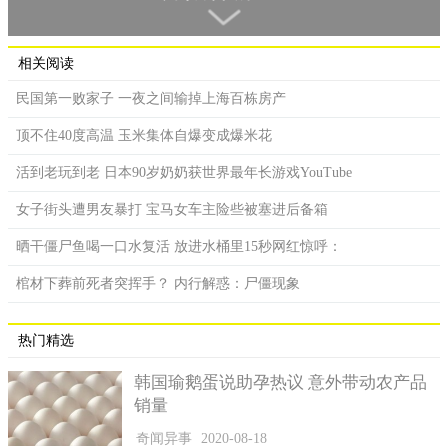
相关阅读
民国第一败家子 一夜之间输掉上海百栋房产
顶不住40度高温 玉米集体自爆变成爆米花
活到老玩到老 日本90岁奶奶获世界最年长游戏YouTube
半月头
女子街头遭男友暴打 宝马女车主险些被塞进后备箱
而对于创立清朝的满族人来说，半月头的由来共有三种说
法。第一个说法据说是在满族的祖先女真族的传说中，有位英雄
晒干僵尸鱼喝一口水复活 放进水桶里15秒网红惊呼：
名叫束机能，他是个天生的秃头，只有头顶后方有头发，后人称
棺材下葬前死者突挥手？ 内行解惑：尸僵现象
他为秃发束机能。后来清朝(后金)的创始者努尔哈赤就用这个传说
来团结女真族的民心，他要族人们将头发绑成一条辫子，就如同
热门精选
秃发束机能的模样。
韩国瑜鹅蛋说助孕热议 意外带动农产品
销量
奇闻异事
2020-08-18