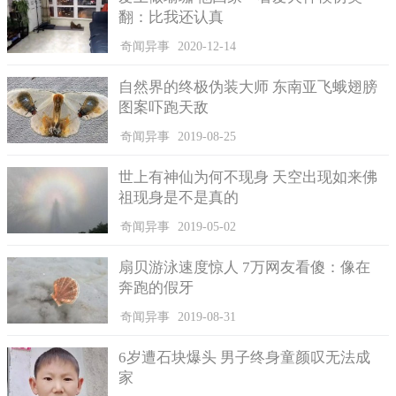
翻：比我还认真
奇闻异事
2020-12-14
自然界的终极伪装大师 东南亚飞蛾翅膀
图案吓跑天敌
奇闻异事
2019-08-25
一位清朝男子正在编发辫
世上有神仙为何不现身 天空出现如来佛
祖现身是不是真的
另外值得一提是，当年满人入关统一中国时，他们命令所有
男人都必须剃发，否则就得死！而这个无理的命令让当时的汉人
奇闻异事
2019-05-02
崩溃不已，因为对汉族来说身体发肤受之父母，头发就如同性命
一般的重要，怎么能剃呀！
扇贝游泳速度惊人 7万网友看傻：像在
奔跑的假牙
奇闻异事
2019-08-31
6岁遭石块爆头 男子终身童颜叹无法成
家