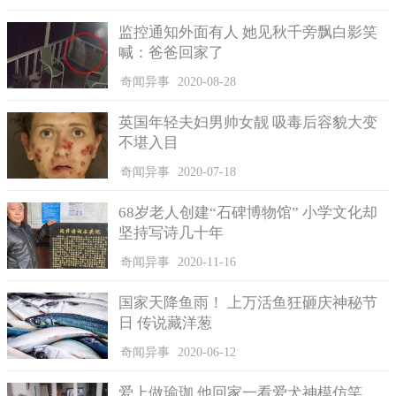
监控通知外面有人 她见秋千旁飘白影笑
喊：爸爸回家了
奇闻异事
2020-08-28
英国年轻夫妇男帅女靓 吸毒后容貌大变
不堪入目
奇闻异事
2020-07-18
半月头是清朝人的标志
68岁老人创建“石碑博物馆” 小学文化却
半月头另一说法则是满族祖先为了骑马打仗或打猎时的安
坚持写诗几十年
全，避免头发被树枝缠住或者遮蔽视线，因此才将前半部的头发
给剃除。还有一说是来自于满族所信仰的萨满教，在萨满教的教
奇闻异事
2020-11-16
义中提到，头顶是最接近天的部位，也是灵魂的栖息之处，所以
国家天降鱼雨！ 上万活鱼狂砸庆神秘节
人们只保留后脑的部分头发，并束发为辫。
日 传说藏洋葱
奇闻异事
2020-06-12
爱上做瑜珈 他回家一看爱犬神模仿笑