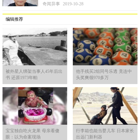
奇闻异事
2019-10-28
编辑推荐
被外星人绑架当事人45年后出
他手残买2组同号乐透 竟连中
书 还原1973年帕
头奖爽领970多万
宝宝独自吃火龙果 母亲看傻
行李箱也能当婴儿车 日本家长
眼：以为命案现场
出远门新利器