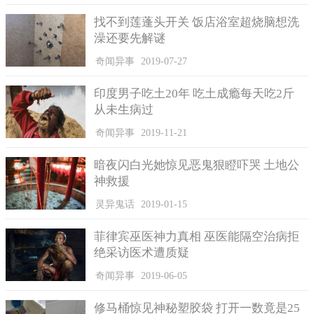
找不到莲蓬头开关 饭店浴室超烧脑想洗
澡还要先解谜
奇闻异事
2019-07-27
印度男子吃土20年 吃土成瘾每天吃2斤
从未生病过
奇闻异事
2019-11-21
暗夜闪白光她惊见恶鬼狠瞪吓哭 土地公
神救援
灵异鬼话
2019-01-15
菲律宾巫医神力真相 巫医能隔空治病拒
绝采访医术遭质疑
奇闻异事
2019-06-05
修马桶惊见神秘塑胶袋 打开一数竟是25