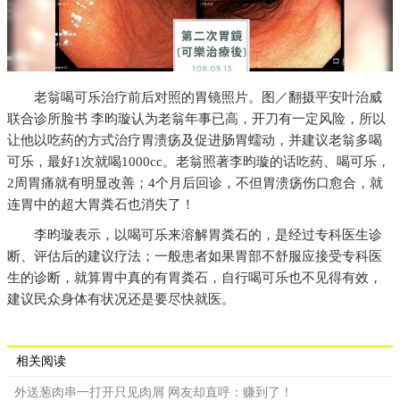
老翁喝可乐治疗前后对照的胃镜照片。图／翻摄平安叶治威
联合诊所脸书 李昀璇认为老翁年事已高，开刀有一定风险，所以
让他以吃药的方式治疗胃溃疡及促进肠胃蠕动，并建议老翁多喝
可乐，最好1次就喝1000cc。老翁照著李昀璇的话吃药、喝可乐，
2周胃痛就有明显改善；4个月后回诊，不但胃溃疡伤口愈合，就
连胃中的超大胃粪石也消失了！
李昀璇表示，以喝可乐来溶解胃粪石的，是经过专科医生诊
断、评估后的建议疗法；一般患者如果胃部不舒服应接受专科医
生的诊断，就算胃中真的有胃粪石，自行喝可乐也不见得有效，
建议民众身体有状况还是要尽快就医。
相关阅读
外送葱肉串一打开只见肉屑 网友却直呼：赚到了！