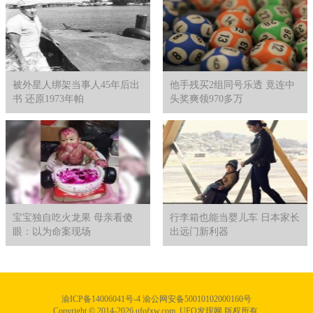
被外星人绑架当事人45年后出
他手残买2组同号乐透 竟连中
书 还原1973年帕
头奖爽领970多万
宝宝独自吃火龙果 母亲看傻
行李箱也能当婴儿车 日本家长
眼：以为命案现场
出远门新利器
渝ICP备14006041号-4 渝公网安备50010102000160号
Copyright © 2014-2026 ufofxw.com. UFO发现网 版权所有.