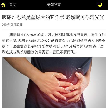
首页
奇闻异事
腹痛难忍竟是垒球大的它作祟 老翁喝可乐溶光光
2019年08月25日
摘要
新竹1名79岁老翁，因为长期腹痛就医照胃镜，医生在他
的胃里发现1颗直径超过10公分的胃粪石，已经跟垒球的大小差不
多了！医生建议老翁喝可乐帮助消石，4个月后再照1次胃镜，这
颗造成老翁长期困扰的胃粪石，竟已不翼而飞。