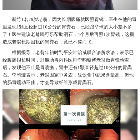
新竹1名79岁老翁，因为长期腹痛就医照胃镜，医生在他的胃
里发现1颗直径超过10公分的胃粪石，已经跟垒球的大小差不多
了！医生建议老翁喝可乐帮助消石，4个月后再照1次胃镜，这颗
造成老翁长期困扰的胃粪石，竟已不翼而飞。
根据报导，老翁年初时到平安叶治威联合诊所求诊，表示已
经腹痛很长时间，肝胆肠胃内科医师李昀璇帮老翁做胃镜检查
后，发现他不止是胃溃疡，胃中还有1颗直径超过10公分的胃粪
石。李昀璇表示，老翁因家中务农，故饮食中蔬果含量高，但他
的肠胃蠕动不佳，才会导致纤维形成胃粪石。