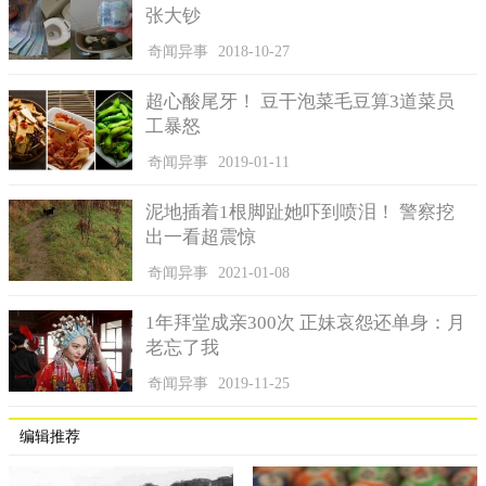
张大钞
奇闻异事
2018-10-27
超心酸尾牙！ 豆干泡菜毛豆算3道菜员
工暴怒
奇闻异事
2019-01-11
泥地插着1根脚趾她吓到喷泪！ 警察挖
出一看超震惊
奇闻异事
2021-01-08
1年拜堂成亲300次 正妹哀怨还单身：月
老忘了我
奇闻异事
2019-11-25
编辑推荐