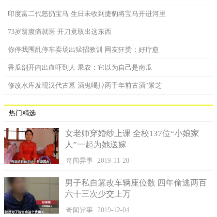
印度富二代怒扔宝马 生日未收到捷豹将宝马开进河里
73岁翁腹痛就医 开刀竟取出这东西
你停我围乱停车卖场出猛招教训 网友狂赞：好疗愈
香瓜剖开内出血吓到人 果农：它以为自己是南瓜
修改水库发现汉代古墓 酒鬼喝掉两千年前古酒“景芝
热门精选
女老师穿婚纱上课 全校137位“小娘家
人”一起为她送嫁
奇闻异事
2019-11-20
男子私自篡改车辆座位数 四年偷逃两百
六十三次少交上万
奇闻异事
2019-12-04