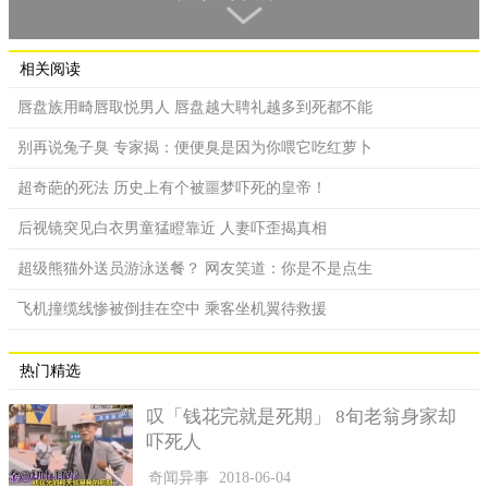
多元。
相关阅读
唇盘族用畸唇取悦男人 唇盘越大聘礼越多到死都不能
别再说兔子臭 专家揭：便便臭是因为你喂它吃红萝卜
超奇葩的死法 历史上有个被噩梦吓死的皇帝！
后视镜突见白衣男童猛瞪靠近 人妻吓歪揭真相
超级熊猫外送员游泳送餐？ 网友笑道：你是不是点生
飞机撞缆线惨被倒挂在空中 乘客坐机翼待救援
热门精选
小张说自己做直播的两个月里，休息的时间很少，一个月没
有固定的休息日，只能休息一到二天的时间。自己在7月份和现在
叹「钱花完就是死期」 8旬老翁身家却
的公司签订协议后，立刻就开始工作了，其实每天都有很多活
吓死人
干，但是因为小张是新人，没有积累多少粉丝量，成交的数量不
奇闻异事
2018-06-04
是很乐观，所以自己的分成很低。刚开始第一个月自己拿到手的