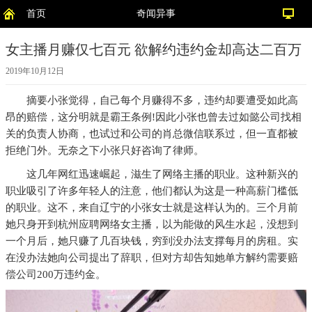
首页
奇闻异事
女主播月赚仅七百元 欲解约违约金却高达二百万
2019年10月12日
摘要
小张觉得，自己每个月赚得不多，违约却要遭受如此高
昂的赔偿，这分明就是霸王条例!因此小张也曾去过如懿公司找相
关的负责人协商，也试过和公司的肖总微信联系过，但一直都被
拒绝门外。无奈之下小张只好咨询了律师。
这几年网红迅速崛起，滋生了网络主播的职业。这种新兴的
职业吸引了许多年轻人的注意，他们都认为这是一种高薪门槛低
的职业。这不，来自辽宁的小张女士就是这样认为的。三个月前
她只身开到杭州应聘网络女主播，以为能做的风生水起，没想到
一个月后，她只赚了几百块钱，穷到没办法支撑每月的房租。实
在没办法她向公司提出了辞职，但对方却告知她单方解约需要赔
偿公司200万违约金。