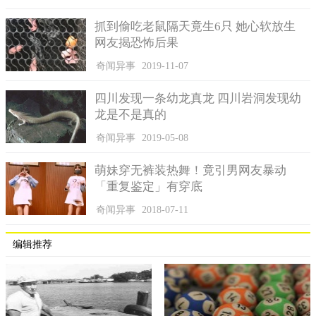
抓到偷吃老鼠隔天竟生6只 她心软放生
网友揭恐怖后果
奇闻异事
2019-11-07
四川发现一条幼龙真龙 四川岩洞发现幼
龙是不是真的
奇闻异事
2019-05-08
萌妹穿无裤装热舞！竟引男网友暴动
「重复鉴定」有穿底
奇闻异事
2018-07-11
编辑推荐