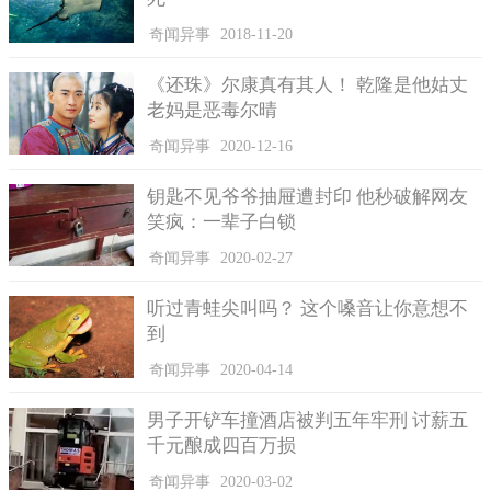
奇闻异事
2018-11-20
《还珠》尔康真有其人！ 乾隆是他姑丈
老妈是恶毒尔晴
奇闻异事
2020-12-16
钥匙不见爷爷抽屉遭封印 他秒破解网友
笑疯：一辈子白锁
奇闻异事
2020-02-27
听过青蛙尖叫吗？ 这个嗓音让你意想不
到
奇闻异事
2020-04-14
男子开铲车撞酒店被判五年牢刑 讨薪五
千元酿成四百万损
奇闻异事
2020-03-02