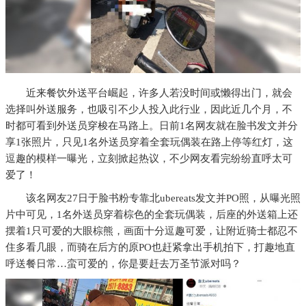
近来餐饮外送平台崛起，许多人若没时间或懒得出门，就会
选择叫外送服务，也吸引不少人投入此行业，因此近几个月，不
时都可看到外送员穿梭在马路上。日前1名网友就在脸书发文并分
享1张照片，只见1名外送员穿着全套玩偶装在路上停等红灯，这
逗趣的模样一曝光，立刻掀起热议，不少网友看完纷纷直呼太可
爱了！
该名网友27日于脸书粉专靠北ubereats发文并PO照，从曝光照
片中可见，1名外送员穿着棕色的全套玩偶装，后座的外送箱上还
摆着1只可爱的大眼棕熊，画面十分逗趣可爱，让附近骑士都忍不
住多看几眼，而骑在后方的原PO也赶紧拿出手机拍下，打趣地直
呼送餐日常…蛮可爱的，你是要赶去万圣节派对吗？