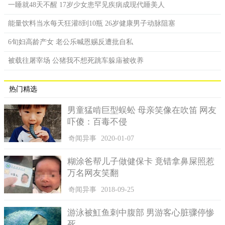
一睡就48天不醒 17岁少女患罕见疾病成现代睡美人
能量饮料当水每天狂灌8到10瓶 26岁健康男子动脉阻塞
6旬妇高龄产女 老公乐喊恩赐反遭批自私
被载往屠宰场 公猪我不想死跳车躲庙被收养
热门精选
男童猛啃巨型蜈蚣 母亲笑像在吹笛 网友
吓傻：百毒不侵
奇闻异事
2020-01-07
糊涂爸帮儿子做健保卡 竟错拿鼻屎照惹
万名网友笑翻
奇闻异事
2018-09-25
游泳被魟鱼刺中腹部 男游客心脏骤停惨
死