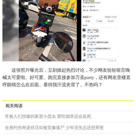
这张照片曝光后，立刻掀起热烈讨论，不少网友纷纷留言嗨
喊太可爱啦、好可爱、跑完直接参加万圣party，还有网友歪楼直
呼眼睛怎么在后面、看得我汗流夹背了、不热吗？
相关阅读
常被人们捏爆的家居小昆虫 爱吃烟草还会装死
全身灼伤奇迹存活却被笑像僵尸 少年没失志还想帮更