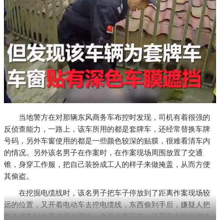
当地警方在对那辆东风商务车布控时发现，司机有着很强的
反侦查能力，一路上，该车所用的都是套牌车，还经常替换车牌
号码，另外车窗使用的都是一些颜色较深的贴膜，很难看清车内
的情况。另外该名男子在作案时，在作案现场周围放置了交通
锥，身穿工作服，把自己装扮成工人的样子来做掩盖，从而方便
其偷盗。
在挖掘电缆线时，该名男子把车子停放到了距离作案现场较
远的位置，又开着电动车去挖电缆线，东西偷到手后，嫌疑人把
事先准备好的草皮用来遮掩，之后在离开前，还开车在附近溜达