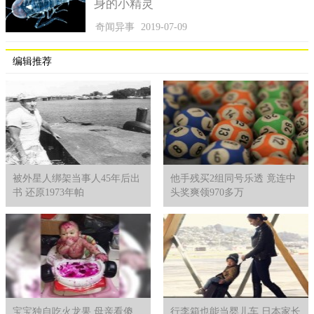
身的小精灵
奇闻异事
2019-07-09
编辑推荐
被外星人绑架当事人45年后出
他手残买2组同号乐透 竟连中
书 还原1973年帕
头奖爽领970多万
宝宝独自吃火龙果 母亲看傻
行李箱也能当婴儿车 日本家长