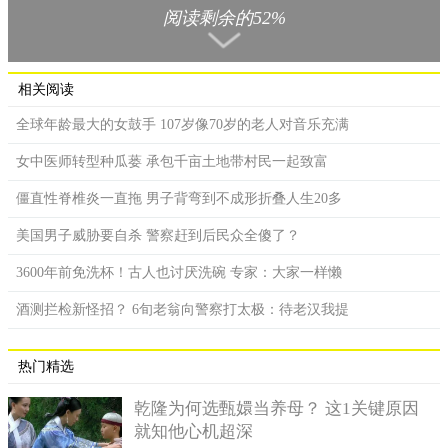
阅读剩余的52%
几个小时后，确保没有被人发现后才最终驾车离去。
相关阅读
全球年龄最大的女鼓手 107岁像70岁的老人对音乐充满
女中医师转型种瓜蒌 承包千亩土地带村民一起致富
僵直性脊椎炎一直拖 男子背弯到不成形折叠人生20多
美国男子威胁要自杀 警察赶到后民众全傻了？
3600年前免洗杯！古人也讨厌洗碗 专家：大家一样懒
酒测拦检新怪招？ 6旬老翁向警察打太极：待老汉我提
当地警方经过系统研究分析后，对这个团伙有了一个最初的
热门精选
了解，这伙人先是偷走了电缆线后再把它给转手卖掉了。经过侦
查，民警基本摸清了他们的身份信息，自己平常的活动地点还有
乾隆为何选甄嬛当养母？ 这1关键原因
就知他心机超深
居住的地方。