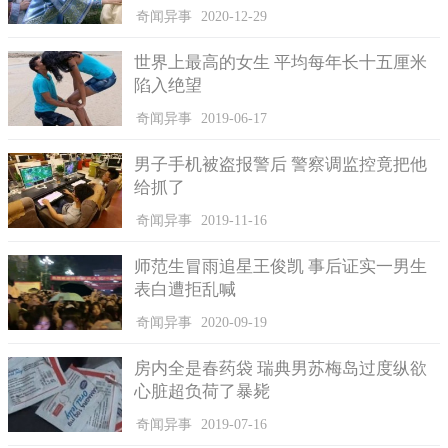
在本月9日凌晨时分，这伙人打算在渝北一带地区再次作案
奇闻异事
2020-12-29
时，他们没料到这一切全部都被警方把控住了，等到早上八点多
世界上最高的女生 平均每年长十五厘米
的时候，民警在渝北区某宾馆布控，成功的逮捕了嫌疑人潘某、
陷入绝望
王某，之后又在巴南区一举拿下了负责偷盗的周某，在现场民警
查获了长约2.6千米的被盗电缆线，保守估计约值有6万多元。
奇闻异事
2019-06-17
男子手机被盗报警后 警察调监控竟把他
给抓了
奇闻异事
2019-11-16
师范生冒雨追星王俊凯 事后证实一男生
表白遭拒乱喊
奇闻异事
2020-09-19
房内全是春药袋 瑞典男苏梅岛过度纵欲
心脏超负荷了暴毙
奇闻异事
2019-07-16