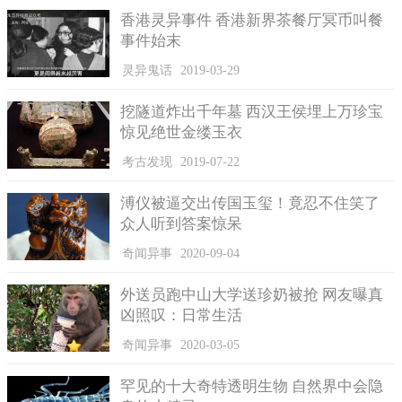
随后当地警方又顺着这条线索一路追查下去，最后成功逮捕
香港灵异事件 香港新界茶餐厅冥币叫餐
了负责销购这些偷来电缆的谭某。民警分别对他们四人进行问
事件始末
话，他们均承认自己使用夹线钳等一些相关的工具对路边上的井
盖内路灯电缆线进行盗窃，又将所得的赃物买给谭某。现如今，
灵异鬼话
2019-03-29
他们四人对自己的犯罪行为供认不讳，已被当地派出所拘留，案
挖隧道炸出千年墓 西汉王侯埋上万珍宝
件仍需做详细的审理。
惊见绝世金缕玉衣
民警告诫大家，违法的事做不得，所谓天网恢恢疏而不漏，
考古发现
2019-07-22
不能做的事情切莫以身作则。狐狸再奸诈，也抵不过聪明的猎
人。尤其是到了年关岁末，正是很多犯罪分子出来偷盗的时期，
溥仪被逼交出传国玉玺！竟忍不住笑了
对此民警们一定会严加管控，对这类行为严厉打击，同时市民朋
众人听到答案惊呆
友们一定要提高警惕，做好防护措施，不给犯罪分子留下一点点
作案的机会。
奇闻异事
2020-09-04
外送员跑中山大学送珍奶被抢 网友曝真
凶照叹：日常生活
奇闻异事
2020-03-05
罕见的十大奇特透明生物 自然界中会隐