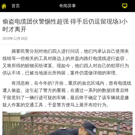
首页
奇闻异事
偷盗电缆团伙警惕性超强 得手后仍逗留现场3小
时才离开
2019年12月18日
摘要
民警分别对他们四人进行问话，他们均承认自己使用夹
线钳等一些相关的工具对路边上的井盖内路灯电缆线进行盗窃，
又将所得的赃物买给谭某。现如今，他们四人对自己的犯罪行为
供认不讳，已被当地派出所拘留，案件仍需做详细的审理。
有消息称，在今年的7月份，重庆的渝北区域内，曾有电缆线
遭人偷盗。这引起了警方的重视，在通过一系列的数据排查后终
于留意到了一辆行迹可疑的车辆，最后终于确定了该车辆就是嫌
疑人作案的交通工具，于是警方便马上展开布控行为。