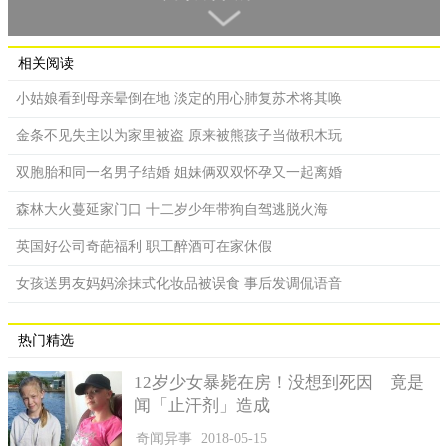
事故被上提为案件处理，而不是作为一起普通的交通事故。
经过审讯，肇事者蔡某庚交代此事故是自己策划的。动机是
相关阅读
因为前几日自己到 4S店维修的时候，店里的员工表示他的车损坏
小姑娘看到母亲晕倒在地 淡定的用心肺复苏术将其唤
比较严重，维修费用较高，而且此次的维修费用不能报保险理
赔，需要全额自付。
金条不见失主以为家里被盗 原来被熊孩子当做积木玩
如果想要通过保险报销的话，需要自己制造事故，以获取相
双胞胎和同一名男子结婚 姐妹俩双双怀孕又一起离婚
应的证据和事故信息。这辆车其实并不是蔡某庚本 人所有，其所
有人是他的老板陈某。因为前几日驾驶过程中不小心发生了碰
森林大火蔓延家门口 十二岁少年带狗自驾逃脱火海
撞，导致前保险杆受损严重，老板要求其将车及时修理恢复原
英国好公司奇葩福利 职工醉酒可在家休假
状。
女孩送男友妈妈涂抹式化妆品被误食 事后发调侃语音
但是蔡某庚觉得费用过高，超出了自己的经济承担能力。于
是就和 4S店的杜某一起策划了这起事故。刚好自己的弟弟蔡某堤
有一辆货车，就叫蔡某堤一起参与了这件事。于是就有了这起啼
热门精选
笑皆非的事故。
12岁少女暴毙在房！没想到死因 竟是
闻「止汗剂」造成
奇闻异事
2018-05-15