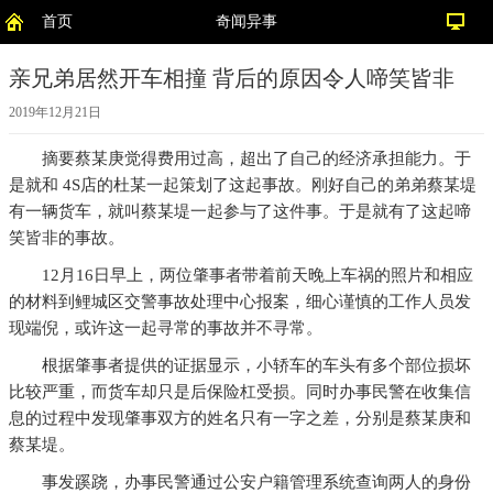
首页
奇闻异事
亲兄弟居然开车相撞 背后的原因令人啼笑皆非
2019年12月21日
摘要
蔡某庚觉得费用过高，超出了自己的经济承担能力。于
是就和 4S店的杜某一起策划了这起事故。刚好自己的弟弟蔡某堤
有一辆货车，就叫蔡某堤一起参与了这件事。于是就有了这起啼
笑皆非的事故。
12月16日早上，两位肇事者带着前天晚上车祸的照片和相应
的材料到鲤城区交警事故处理中心报案，细心谨慎的工作人员发
现端倪，或许这一起寻常的事故并不寻常。
根据肇事者提供的证据显示，小轿车的车头有多个部位损坏
比较严重，而货车却只是后保险杠受损。同时办事民警在收集信
息的过程中发现肇事双方的姓名只有一字之差，分别是蔡某庚和
蔡某堤。
事发蹊跷，办事民警通过公安户籍管理系统查询两人的身份