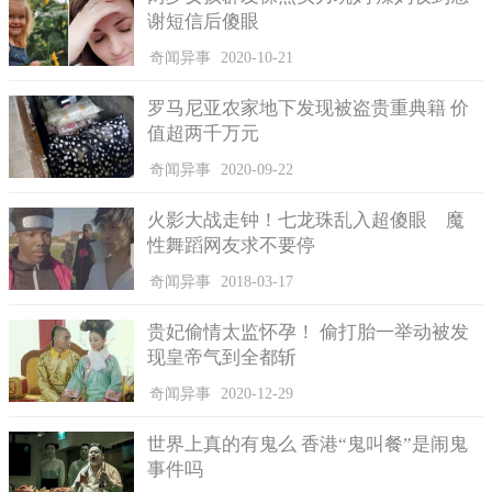
谢短信后傻眼
奇闻异事
2020-10-21
罗马尼亚农家地下发现被盗贵重典籍 价
值超两千万元
奇闻异事
2020-09-22
火影大战走钟！七龙珠乱入超傻眼 魔
性舞蹈网友求不要停
奇闻异事
2018-03-17
贵妃偷情太监怀孕！ 偷打胎一举动被发
现皇帝气到全都斩
奇闻异事
2020-12-29
世界上真的有鬼么 香港“鬼叫餐”是闹鬼
事件吗