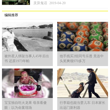
灵异鬼话
2019-04-20
编辑推荐
被外星人绑架当事人45年后出
他手残买2组同号乐透 竟连中
书 还原1973年帕
头奖爽领970多万
宝宝独自吃火龙果 母亲看傻
行李箱也能当婴儿车 日本家长
眼：以为命案现场
出远门新利器