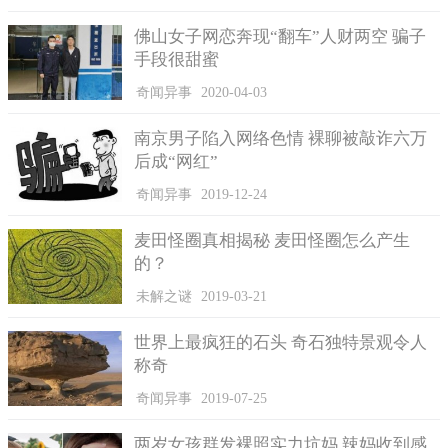
佛山女子网恋奔现“翻车”人财两空 骗子
手段很甜蜜
奇闻异事
2020-04-03
南京男子陷入网络色情 裸聊被敲诈六万
后成“网红”
奇闻异事
2019-12-24
麦田怪圈真相揭秘 麦田怪圈怎么产生
12月15日晚，大家按照约定的时间到达池峰路，因为蔡某庚
的？
驾车技术较差，怕事情超出了自己的控制。于是就由杜某驾驶小
未解之谜
2019-03-21
轿车去追尾小货车。民警调取了附近的监控发现蔡某庚交代的事
实与监控录像相符。三人以为事情设计得天衣无缝，却不曾想天
世界上最疯狂的石头 奇石独特景观令人
网恢恢疏而不漏，细心的民警第一时间就发现了事情的破绽。等
称奇
待三个人的也将是法律的裁决。
奇闻异事
2019-07-25
常在河边走，哪有不湿鞋。希望每个人都能端正自己的思
想，遵纪守法。
两岁女孩群发裸照实力坑妈 辣妈收到感