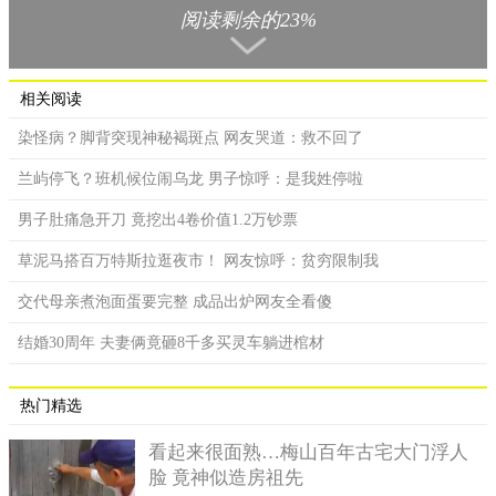
阅读剩余的23%
相关阅读
染怪病？脚背突现神秘褐斑点 网友哭道：救不回了
兰屿停飞？班机候位闹乌龙 男子惊呼：是我姓停啦
女儿很开心在地图上看见母亲生前身影。
男子肚痛急开刀 竟挖出4卷价值1.2万钞票
莉迪亚泪说，她的手机先前弄丢了，里面珍贵的照片怎么找
也找不回来，母亲先前照所剩无几，当下看到在家中附近散步的
草泥马搭百万特斯拉逛夜市！ 网友惊呼：贫穷限制我
母亲真的很惊讶，眼泪立刻掉下来，我一直很想她，很开心能再
交代母亲煮泡面蛋要完整 成品出炉网友全看傻
见到她，画面里的母亲看起来很健康，气色很好。
结婚30周年 夫妻俩竟砸8千多买灵车躺进棺材
热门精选
看起来很面熟…梅山百年古宅大门浮人
脸 竟神似造房祖先