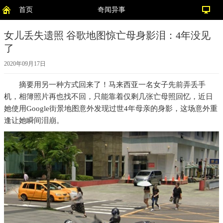
首页
奇闻异事
女儿丢失遗照 谷歌地图惊亡母身影泪：4年没见
了
2020年09月17日
摘要
用另一种方式回来了！马来西亚一名女子先前弄丢手
机，相簿照片再也找不回，只能靠着仅剩几张亡母照回忆，近日
她使用Google街景地图意外发现过世4年母亲的身影，这场意外重
逢让她瞬间泪崩。