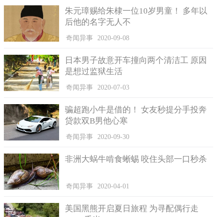
朱元璋赐给朱棣一位10岁男童！ 多年以
后他的名字无人不
奇闻异事
2020-09-08
日本男子故意开车撞向两个清洁工 原因
是想过监狱生活
奇闻异事
2020-07-03
骗超跑小牛是借的！ 女友秒提分手投奔
贷款双B男他心寒
奇闻异事
2020-09-30
非洲大蜗牛啃食蜥蜴 咬住头部一口秒杀
奇闻异事
2020-04-01
美国黑熊开启夏日旅程 为寻配偶行走