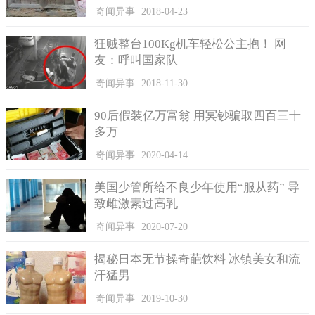
奇闻异事
2018-04-23
狂贼整台100Kg机车轻松公主抱！ 网
友：呼叫国家队
奇闻异事
2018-11-30
90后假装亿万富翁 用冥钞骗取四百三十
多万
奇闻异事
2020-04-14
美国少管所给不良少年使用“服从药” 导
致雌激素过高乳
奇闻异事
2020-07-20
揭秘日本无节操奇葩饮料 冰镇美女和流
汗猛男
奇闻异事
2019-10-30