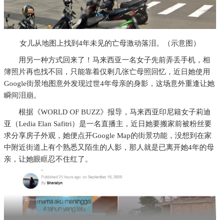
女儿从地图上找到4年未见的亡母激动落泪。（示意图）
用另一种方式回来了！马来西亚一名女子先前弄丢手机，相
簿照片再也找不回，只能靠着仅剩几张亡母照回忆，近日她使用
Google街景地图意外发现过世4年母亲的身影，这场意外重逢让她
瞬间泪崩。
根据《WORLD OF BUZZ》报导，马来西亚印尼籍女子莉迪
亚（Ledia Elan Safitri）是一名直播主，近日她要搬家前被粉丝要
求分享房子外观，她便点开Google Map的街景功能，没想到在家
中附近街道上有个熟悉又陌生的人影，那人就是已离开她4年的母
亲，让她眼眶忍不住红了。