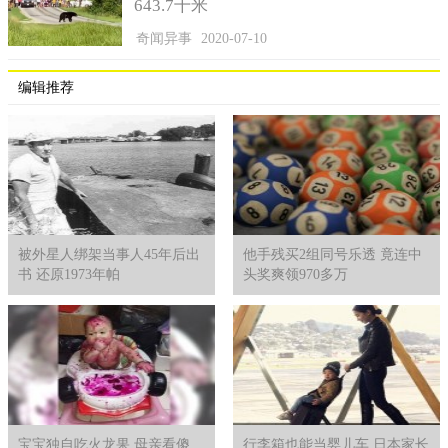
643.7千米
奇闻异事
2020-07-10
编辑推荐
被外星人绑架当事人45年后出
他手残买2组同号乐透 竟连中
书 还原1973年帕
头奖爽领970多万
宝宝独自吃火龙果 母亲看傻
行李箱也能当婴儿车 日本家长