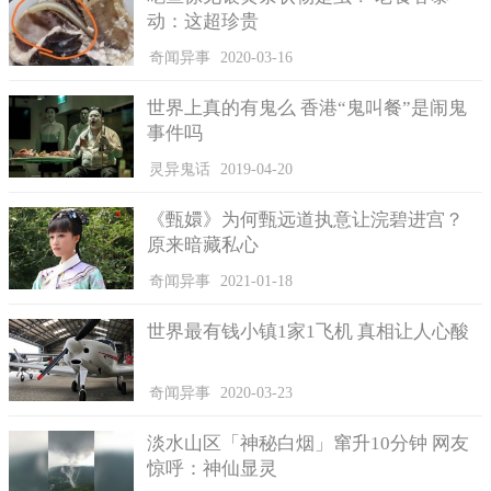
动：这超珍贵
奇闻异事
2020-03-16
世界上真的有鬼么 香港“鬼叫餐”是闹鬼
事件吗
灵异鬼话
2019-04-20
《甄嬛》为何甄远道执意让浣碧进宫？
原来暗藏私心
奇闻异事
2021-01-18
世界最有钱小镇1家1飞机 真相让人心酸
奇闻异事
2020-03-23
淡水山区「神秘白烟」窜升10分钟 网友
惊呼：神仙显灵