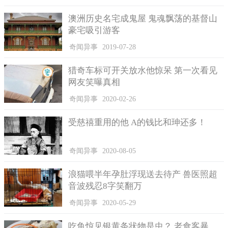
素冬虫又名草石蚕、草石蚕，一种植物，可以谷歌一下，一盒35
澳洲历史名宅成鬼屋 鬼魂飘荡的基督山
元，菜市场有卖、螺丝菜，很便宜、这不是真的冬虫喔，是植物
豪宅吸引游客
性的替代品，叫草石蚕、现在真正的冬虫夏草简直天价，这不是
奇闻异事
2019-07-28
喔、冬虫夏草比他瘦多了，而且现在冬虫夏草价钱涨到吓死人
了。
猎奇车标可开关放水他惊呆 第一次看见
另外，也有不少人留言推荐这好吃，家人想喝鸡汤也都是买
网友笑曝真相
这种的、正常的啊！超级好吃、我家今晚也吃，我拿来当火锅汤
奇闻异事
2020-02-26
底，好好吃，有机会再来补货、草石蚕代替真正的冬虫夏草，汤
头也甘美，都是素的补补好过冬、正常，吃起来粉粉脆脆像马铃
受慈禧重用的他 A的钱比和珅还多！
薯口感。
奇闻异事
2020-08-05
浪猫喂半年孕肚浮现送去待产 兽医照超
音波残忍8字笑翻万
奇闻异事
2020-05-29
吃鱼惊见银黄条状物是虫？ 老食客暴