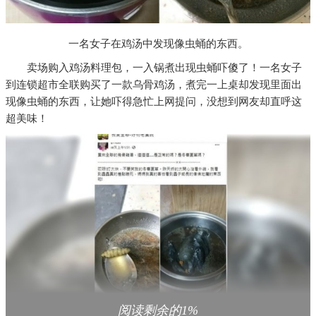
一名女子在鸡汤中发现像虫蛹的东西。
卖场购入鸡汤料理包，一入锅煮出现虫蛹吓傻了！一名女子
到连锁超市全联购买了一款乌骨鸡汤，煮完一上桌却发现里面出
现像虫蛹的东西，让她吓得急忙上网提问，没想到网友却直呼这
超美味！
阅读剩余的1%