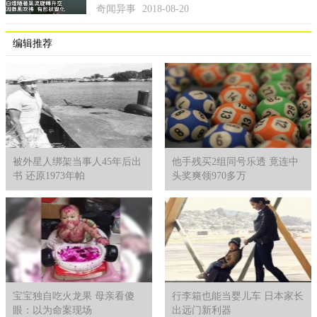
奇闻异事
2018-08-20
编辑推荐
被外星人绑架当事人45年后出
他手残买2组同号乐透 竟连中
书 还原1973年帕
头奖爽领970多万
宝宝独自吃火龙果 母亲看傻
行李箱也能当婴儿车 日本家长
眼：以为命案现场
出远门新利器