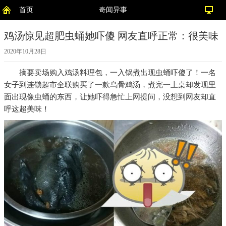
首页
奇闻异事
鸡汤惊见超肥虫蛹她吓傻 网友直呼正常：很美味
2020年10月28日
摘要
卖场购入鸡汤料理包，一入锅煮出现虫蛹吓傻了！一名
女子到连锁超市全联购买了一款乌骨鸡汤，煮完一上桌却发现里
面出现像虫蛹的东西，让她吓得急忙上网提问，没想到网友却直
呼这超美味！