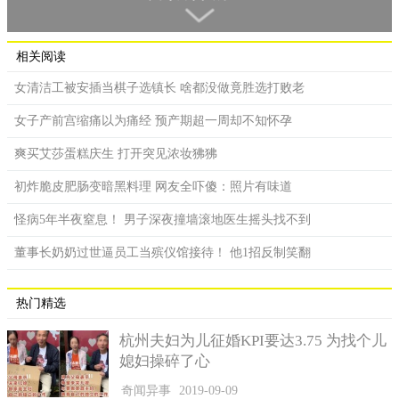
一名女子在鸡汤中发现像虫蛹的东西，吓得急忙在网上发问。
一名女子在脸书社团我爱全联-好物老实说｣发文，表示自己
相关阅读
在全联购入了一款乌骨鸡汤，煮完后却在锅中看到疑似虫蛹的东
西，让她急忙发问这这这…是正常的吗？是冬虫夏草吗？
女清洁工被安插当棋子选镇长 啥都没做竟胜选打败老
女子产前宫缩痛以为痛经 预产期超一周却不知怀孕
爽买艾莎蛋糕庆生 打开突见浓妆狒狒
初炸脆皮肥肠变暗黑料理 网友全吓傻：照片有味道
怪病5年半夜窒息！ 男子深夜撞墙滚地医生摇头找不到
董事长奶奶过世逼员工当殡仪馆接待！ 他1招反制笑翻
热门精选
杭州夫妇为儿征婚KPI要达3.75 为找个儿
热心网友解答这个像虫蛹的东西，其实是植物草石蚕。
媳妇操碎了心
贴文一出，许多热心网友帮忙解答，表示这不是冬虫夏草而
奇闻异事
2019-09-09
是植物草石蚕，又叫螺丝菜，纷纷留言真的冬虫夏草很贵，这是