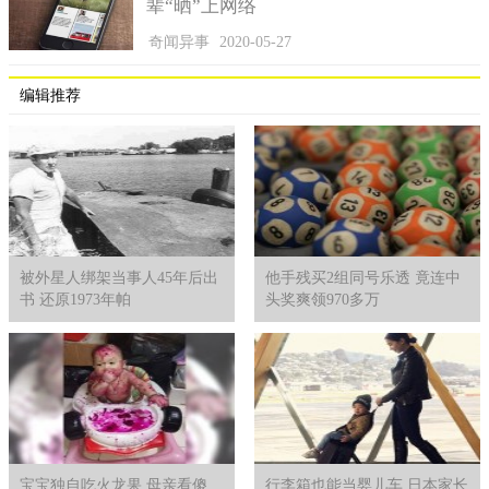
的一个谜。不过外界一直相信德军在二战时期肯定研究出了最先
辈“晒”上网络
进的武器，只是不解他们为什么不投入战争中，难道是知道自己
奇闻异事
2020-05-27
会败，就放弃抵抗？
编辑推荐
被外星人绑架当事人45年后出
他手残买2组同号乐透 竟连中
书 还原1973年帕
头奖爽领970多万
宝宝独自吃火龙果 母亲看傻
行李箱也能当婴儿车 日本家长