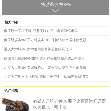
让所有科研人员加快速度研究神秘武器，最后让人百思不得其解
阅读剩余的52%
的就是有关飞碟的谣传，若这些神秘的飞碟真的问世了，那战争
哪里会失败，后来飞碟又掩藏于哪里呢？
相关阅读
俄罗斯金字塔飞碟 巨型飞碟在空中盘旋震惊市民
俄罗斯攻击ufo 军方对攻击UFO保持沉默增添神秘色彩
重庆大学城ufo 大学生用拍月神器拍摄到飞碟
德国飞机拍到不明生物 类人神秘生物在高空云中漫步
北京天上现ufo 专家解释八千米夜空出现奇怪光束真相
北京天空现不明飞行物 市民目击空中巨型光芒疑似UFO
热门精选
飞碟参战
有钱人只吃这种米 要价比顶级海鲜还贵
网友傻眼：吃不起
根据有关的历史文献，在1943年的时候，战火蔓延到德国境