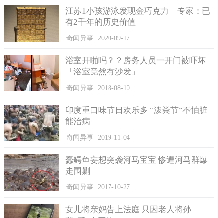
江苏1小孩游泳发现金巧克力 专家：已
飞行器掩藏的技术
有2千年的历史价值
据说德军的这款飞行器在制造的时候，可是死了很多战俘，
奇闻异事
2020-09-17
在制造完成后顺利完成了试飞行，这可是震惊整个世界的飞行，
它可以在1500米左右的高空，以每小时2200公里的速度极速飞
浴室开啪吗？？房务人员一开门被吓坏
行，它不需要什么特别的燃料，只要用空气及水的转动原理，在
「浴室竟然有沙发」
携带核武器，就可以让这飞行器在空中之战中立于不败之地，还
有极强的毁坏力。
奇闻异事
2018-08-10
不过德军主帅后来下令将该飞行器炸毁，同时伴随着当时设
印度重口味节日欢乐多 “泼粪节”不怕脏
计该飞行器的专家们一起葬送火海。当时外界一直很纳闷，为什
能治病
么德军不把该飞行器投入二战呢？也许还有反败为胜的机会。但
奇闻异事
2019-11-04
在德国投降之后，美军得到了一部分设计图纸及一些相关研究人
员，这些都被美国秘密送回了本土。
蠢鳄鱼妄想突袭河马宝宝 惨遭河马群爆
虽然美国在当时的军事力量很强大，在研究了一段时间后，
走围剿
制造出来的飞行器也只是在低空飞行，且其性能一直不稳定，最
奇闻异事
2017-10-27
后德军研制的神秘飞行器的技术就无人知晓了。
关于德军的飞碟传说就此告一段落，为二战时期留下了很大
女儿将亲妈告上法庭 只因老人将孙