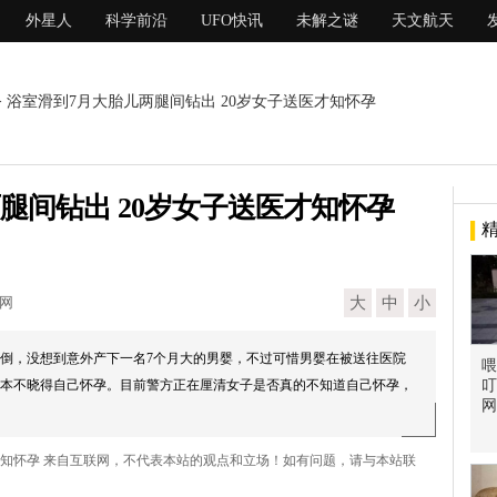
外星人
科学前沿
UFO快讯
未解之谜
天文航天
> 浴室滑到7月大胎儿两腿间钻出 20岁女子送医才知怀孕
腿间钻出 20岁女子送医才知怀孕
现网
大
中
小
滑倒，没想到意外产下一名7个月大的男婴，不过可惜男婴在被送往医院
喂
本不晓得自己怀孕。目前警方正在厘清女子是否真的不知道自己怀孕，
叮
网
医才知怀孕 来自互联网，不代表本站的观点和立场！如有问题，请与本站联