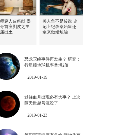
师穿人皮祭献 墨
美人鱼不是传说 史
哥首座剥皮之主
记上纪录秦始皇还
庙出土
拿来做蜡烛油
恐龙灭绝事件再发生？ 研究：
行星撞地球机率暴增2倍
2019-01-19
过往血月出现必有大事？ 上次
隔天世越号沉没了
2019-01-23