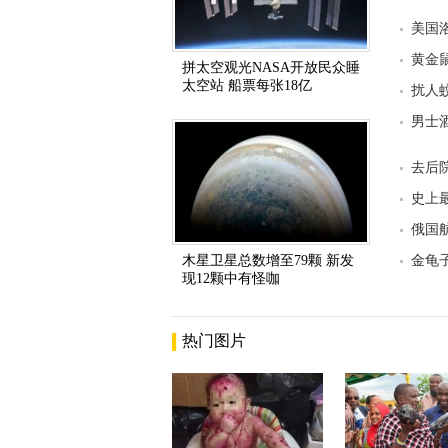
美国
黄金
拼太空观光NASA开放民众睡
太空站 船票每张18亿
扰人
男士
去后
史上
俄国
木星卫星总数增至79颗 新发
金龟
现12颗中有怪咖
热门图片