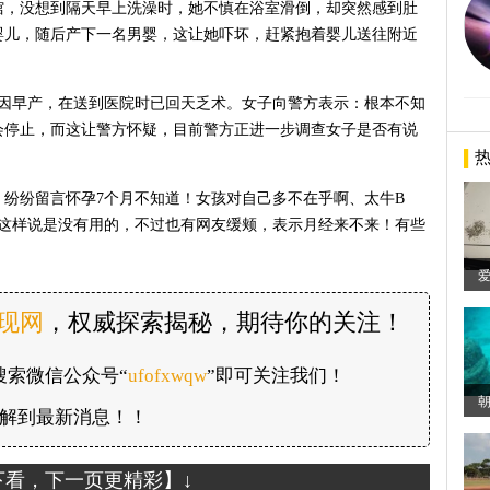
馆，没想到隔天早上洗澡时，她不慎在浴室滑倒，却突然感到肚
婴儿，随后产下一名男婴，这让她吓坏，赶紧抱着婴儿送往附近
过因早产，在送到医院时已回天乏术。女子向警方表示：根本不知
会停止，而这让警方怀疑，目前警方正进一步调查女子是否有说
纷纷留言怀孕7个月不知道！女孩对自己多不在乎啊、太牛B
！这样说是没有用的，不过也有网友缓颊，表示月经来不来！有些
发现网
，权威探索揭秘，期待你的关注！
搜索微信公众号“
ufofxwqw
”即可关注我们！
解到最新消息！！
下看，下一页更精彩】↓