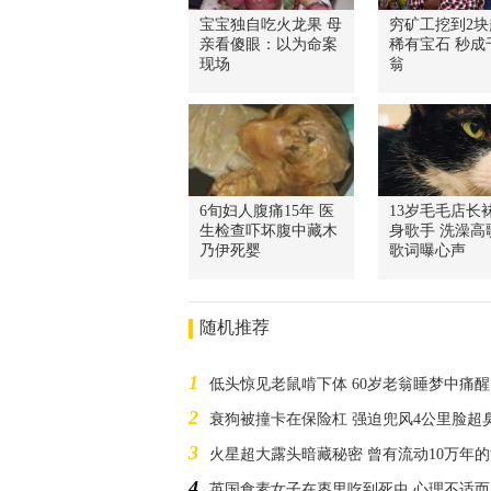
宝宝独自吃火龙果 母
穷矿工挖到2块
亲看傻眼：以为命案
稀有宝石 秒成
现场
翁
6旬妇人腹痛15年 医
13岁毛毛店长
生检查吓坏腹中藏木
身歌手 洗澡高
乃伊死婴
歌词曝心声
随机推荐
1
低头惊见老鼠啃下体 60岁老翁睡梦中痛
2
衰狗被撞卡在保险杠 强迫兜风4公里脸超
3
火星超大露头暗藏秘密 曾有流动10万年
4
英国食素女子在枣里吃到死虫 心理不适而