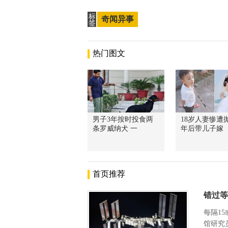
标
奇闻异事
签
热门图文
男子3年按时投食两
18岁人妻惨遭抛
条罗威纳犬 一
年后带儿子嫁
首页推荐
错过等
每隔1
馆研究员