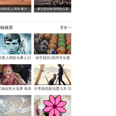
龙卷风乱入球场 魔力
蒙古西征欧洲用投石器
编辑推荐
更多>>
外星人绑架当事人45
他手残买2组同号乐透
出书 还原1973年帕
竟连中头奖爽领970多
斯卡古拉事件
万
宝独自吃火龙果 母亲
行李箱也能当婴儿车 日
傻眼：以为命案现场
本家长出远门新利器