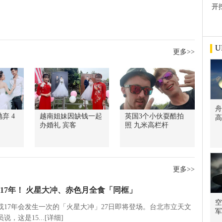
开
屋
U
更多>>
舟
弃 4
越南姐妹因缺钱一起
英国3个小伙耍酷拍
高
办婚礼 宾客
照 九米高栏杆
更多>>
17年！ 火星大冲、赤色月全食「同框」
空
5或17年会发生一次的「火星大冲」27日即将登场。台北市立天文
军
说，这是15...[详细]