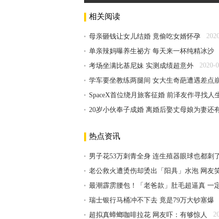
相关阅读
202
母亲砸钱让女儿结婚 竟偷吃女婿怀孕
单亲辣妈曝养生祕方 每天来一杯纯精冰沙
2020-0
考场坐满比基尼妹 实测成绩超意外
学车要坐教练两腿间 女大生奇葩遭遇差点
SpaceX首位绕月旅客征婚 前泽友作寻找
20岁小伙奉子成婚 离婚后娶丈母娘为妻还
热点资讯
男子花53万刺青全身 连生殖器眼球也都刺
老公救火遭烫伤却烫出「阳具」水泡 网友
最潮霹雳腰包！「老爸款」肚毛超逼真 一
瑞士银行马桶冲不下去 竟是79万大钞塞爆
2
超拟真蟑螂咖啡拉花 网友吓：有够惊人