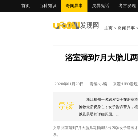
首页
百科知识
奇闻异事
灵异鬼话
考古发现
主页
>
奇闻异事
浴室滑到7月大胎儿两
2020年01月20日
责编:小编
来源:UFO发
浙江杭州一名20岁女子在浴室
导读
抢救最后仍身亡；女子告诉警方，根
以及男婴的详细死因。...
文章:浴室滑到7月大胎儿两腿间钻出 20岁女子送
系。