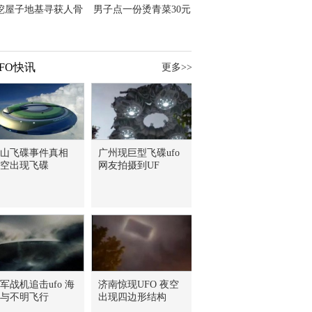
挖屋子地基寻获人骨
男子点一份烫青菜30元
主直觉就是失踪父亲
但份量让他苦笑菜涨
价？
FO快讯
更多>>
山飞碟事件真相
广州现巨型飞碟ufo
空出现飞碟
网友拍摄到UF
军战机追击ufo 海
济南惊现UFO 夜空
与不明飞行
出现四边形结构