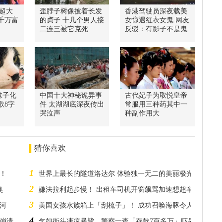
超大
歪脖子树像披着长发
香港驾驶员深夜载美
千万富
的贞子 十几个男人接
女惊遇红衣女鬼 网友
二连三被它克死
反驳：有影子不是鬼
袜子化
中国十大神秘诡异事
古代妃子为取悦皇帝
歌8字
件 太湖湖底深夜传出
常服用三种药其中一
哭泣声
种副作用大
猜你喜欢
1
醒！
世界上最长的隧道洛达尔 体验独一无二的美丽极光之旅
2
臭
嫌法拉利起步慢！ 出租车司机开窗飙骂加速想超车却悲剧了
3
的河
美国女孩水族箱上「刮梳子」！ 成功召唤海豚令人称奇
4
崩溃
乞妇街头凄凉暴毙 警察一查「存款7百多万」吓呆