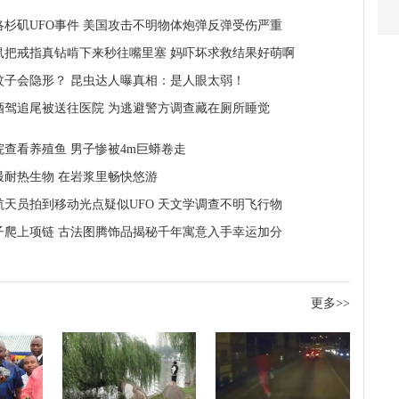
洛杉矶UFO事件 美国攻击不明物体炮弹反弹受伤严重
鼠把戒指真钻啃下来秒往嘴里塞 妈吓坏求救结果好萌啊
蚊子会隐形？ 昆虫达人曝真相：是人眼太弱！
酒驾追尾被送往医院 为逃避警方调查藏在厕所睡觉
院查看养殖鱼 男子惨被4m巨蟒卷走
最耐热生物 在岩浆里畅快悠游
航天员拍到移动光点疑似UFO 天文学调查不明飞行物
子爬上项链 古法图腾饰品揭秘千年寓意入手幸运加分
更多>>