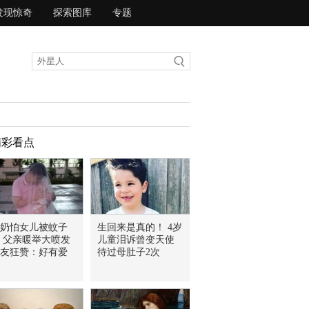
发现惊奇
探索图库
专题
精彩看点
奶怕女儿被蚊子
生回来是真的！ 4岁
 父亲暖举大喷发
儿童泪诉曾变天使
友狂赞：好有爱
待过母肚子2次