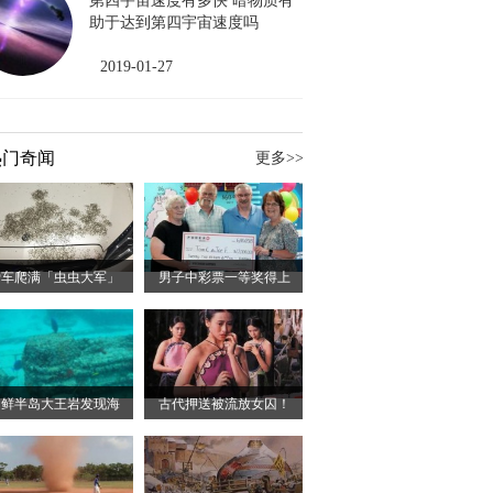
第四宇宙速度有多快 暗物质有
助于达到第四宇宙速度吗
2019-01-27
热门奇闻
更多>>
爱车爬满「虫虫大军」
男子中彩票一等奖得上
朝鲜半岛大王岩发现海
古代押送被流放女囚！