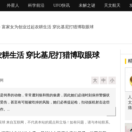
外星人
科学前沿
UFO快讯
未解之谜
天文航天
> 富家女为创业过起农耕生活 穿比基尼打猎博取眼球
耕生活 穿比基尼打猎博取眼球
现网
大
中
小
是饲养的动物，常常遭到狼和熊的偷袭，因此她们必须时刻保持警惕状
人
受伤，甚至有可能被吃掉的风险，她们必将提起枪，扣动扳机射击这些
太
痛
。...
取眼球 来自互联网，不代表本站的观点和立场！如有问题，请与本站联系。