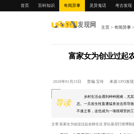
首页
百科知识
奇闻异事
灵异鬼话
考古发现
主页
>
奇闻异事
富家女为创业过起农
2020年01月23日
责编:宝玲
来源:UFO发
乡村生活会遇到种种困难，尤其
导读
态。一旦发生牲畜遭猛兽攻击而导致
不速之客，这也成为一项很艰苦的工作
文章:富家女为创业过起农耕生活 穿比基尼打猎博