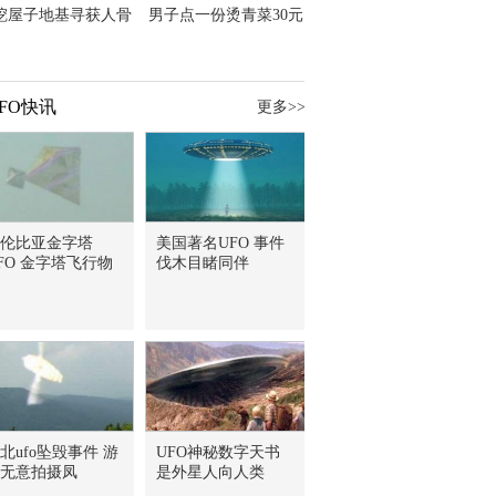
挖屋子地基寻获人骨
男子点一份烫青菜30元
主直觉就是失踪父亲
但份量让他苦笑菜涨
价？
FO快讯
更多>>
伦比亚金字塔
美国著名UFO 事件
FO 金字塔飞行物
伐木目睹同伴
北ufo坠毁事件 游
UFO神秘数字天书
无意拍摄凤
是外星人向人类