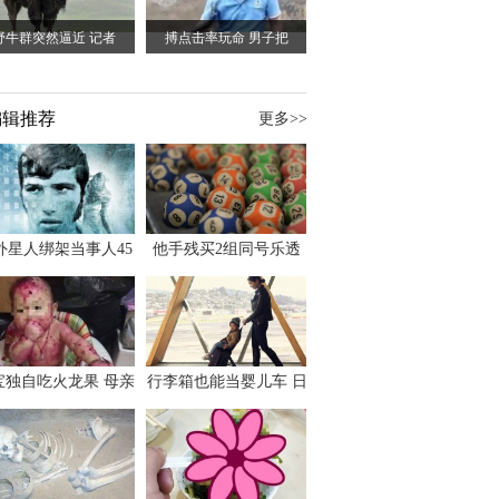
野牛群突然逼近 记者
搏点击率玩命 男子把
编辑推荐
更多>>
外星人绑架当事人45
他手残买2组同号乐透
出书 还原1973年帕
竟连中头奖爽领970多
斯卡古拉事件
万
宝独自吃火龙果 母亲
行李箱也能当婴儿车 日
傻眼：以为命案现场
本家长出远门新利器