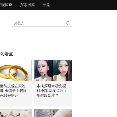
发现惊奇
探索图库
专题
精彩看点
妻防疫躲在家吃
丰满厚唇10秒变樱
胖 玉鐲卡手腕险
桃小嘴 网友惊呼：
死只好锯开
现代版妖术？