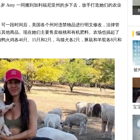
与31岁 Amy 一同搬到加利福尼亚州的乡下去，放手打造她们的农业
，可一段时间后，美国各个州对违禁物品进行明文修改，法律管
售其他商品。现在她们主要售卖核桃和有机肥料。农场也搞起了
鸡鸭火鸡各40只、15只和2只，马猫犬各2只，豚鼠和羊驼各8只和
被
年后
宝
看