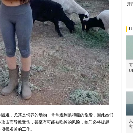
开
屋
U
哥
U
种困难，尤其是饲养的动物，常常遭到狼和熊的偷袭，因此她们
东
兽攻击而导致受伤，甚至有可能被吃掉的风险，她们必将提起
客
一项很艰苦的工作。