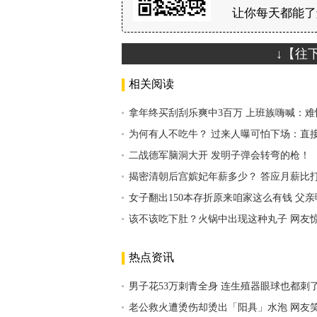
让你每天都能了
↓【往
相关阅读
拿年终买刮刮乐爽中3百万 上班族嗨喊：
为何有人不吃牛？ 过来人曝可怕下场：直
二战德军脑洞大开 发明子弹会转弯的枪！
揭密清朝后宫嫔妃年薪多少？ 答应月薪比
女子翻出150本存折原来咱家这么有钱 父
该不该吃下肚？火锅中出现这种丸子 网友
热点资讯
男子花53万刺青全身 连生殖器眼球也都刺
老公救火遭烫伤却烫出「阳具」水泡 网友