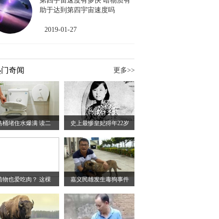
第四宇宙速度有多快 暗物质有
助于达到第四宇宙速度吗
2019-01-27
热门奇闻
更多>>
马桶堵住水爆满 读二
史上最惨皇妃得年22岁
植物也爱吃肉？ 这棵
嘉义民雄发生毒狗事件