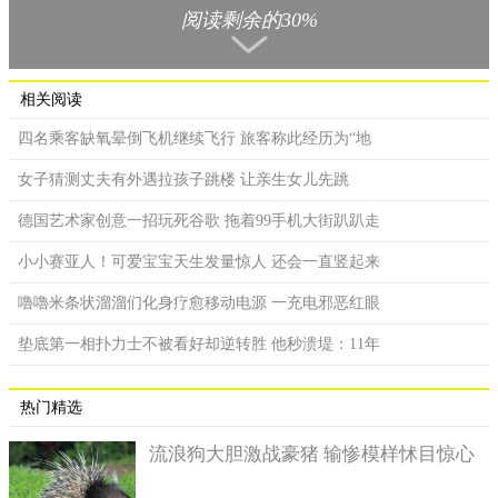
阅读剩余的30%
意外发生后，当地的警察来到现场取证调查，最后将这次火
灾列入“意外事故”案件。就是这场“意外”，妻子的死亡让卡尔成
功获得了大约140万元的保险赔偿。钱到手之后，很快他就在纽约
相关阅读
买房定居下来了。
四名乘客缺氧晕倒飞机继续飞行 旅客称此经历为“地
女子猜测丈夫有外遇拉孩子跳楼 让亲生女儿先跳
德国艺术家创意一招玩死谷歌 拖着99手机大街趴趴走
小小赛亚人！可爱宝宝天生发量惊人 还会一直竖起来
嚕嚕米条状溜溜们化身疗愈移动电源 一充电邪恶红眼
垫底第一相扑力士不被看好却逆转胜 他秒溃堤：11年
热门精选
流浪狗大胆激战豪猪 输惨模样怵目惊心
17年过去之后，没想到意外再次发生了。利瓦伊(卡尔和克里