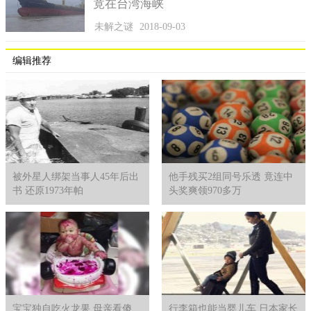
竟在台湾海峡
未解之谜
2018-09-03
编辑推荐
被外星人绑架当事人45年后出
他手残买2组同号乐透 竟连中
书 还原1973年帕
头奖爽领970多万
宝宝独自吃火龙果 母亲看傻
行李箱也能当婴儿车 日本家长