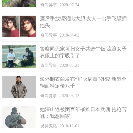
斯蒂娜所生的儿子)意外死在了家中，不久后，保险公司赔偿卡尔
奇闻异事
2020-07-24
大约490万元的保险金。
酒后手放镖靶比大胆 友人一出手飞镖插
但是这次事件却引起了警方的怀疑，利瓦伊的意外死得蹊
他头
跷。警察在通过多方的取证调查之后发现背后的真相实在是过于
奇闻异事
2018-04-02
骇人听闻。因为利瓦伊身亡并非是意外，而是一场有计划的阴
谋，而谋划者并非他人，正是利瓦伊的父亲卡尔。
警察同无家可归女子共进午饭 流浪女子
衣服上的字吸引了
奇闻异事
2020-03-21
海外制衣商发布“消灭病毒”外套 新型全
铜面料定价八千
奇闻异事
2020-06-12
她深山遇被困百年罹难日本兵魂 抱枪苦
喊：我想回家
灵异鬼话
2018-12-01