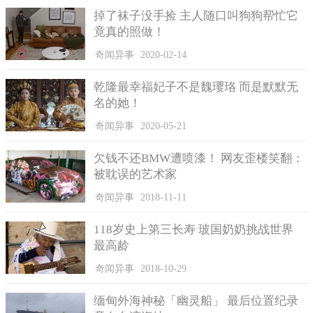
掉了袜子没手捡 主人随口叫狗狗帮忙它
据了解，卡尔当时对利瓦伊说平时开的汽车出现故障了，叫
竟真的照做！
利瓦伊去修理一下，在这之前这名父亲就在工具上做过手脚了。
奇闻异事
2020-02-14
儿子在修车的时候,卡尔有意使车子就砸中了他,面对奄奄一息的儿
子,他狠心地逃离了现场。
乾隆最幸福妃子不是魏瓔珞 而是默默无
意外发生之后，警方介入了调查，接手这起案件的警员想到
名的她！
了早年克里斯蒂娜也是意外去世，这两次案件到底有什么关联?于
奇闻异事
2020-05-21
是警方就开始对这两次事件进行调查。这是一场很艰难的斗
争，等到2013年卡尔才坦白自己的罪行，承认利瓦伊的死并非意
欠钱不还BMW遭喷漆！ 网友歪楼笑翻：
外，而是被自己谋杀的，因此他坐了15年牢。一直等到2020年的2
被耽误的艺术家
月3日，卡尔杀害妻子的事实才真正露出水面。这个见钱眼开且毫
奇闻异事
2018-11-11
无血性的男人，在法律面前，他会得到应由的报应。
118岁史上第三长寿 玻国奶奶挑战世界
最高龄
奇闻异事
2018-10-29
缅甸外海神秘「幽灵船」 最后位置纪录