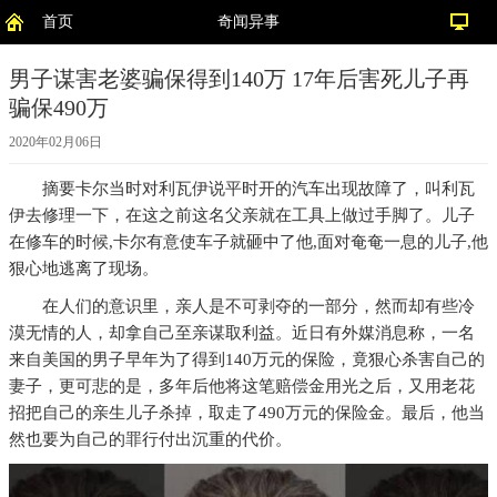
首页
奇闻异事
男子谋害老婆骗保得到140万 17年后害死儿子再
骗保490万
2020年02月06日
摘要
卡尔当时对利瓦伊说平时开的汽车出现故障了，叫利瓦
伊去修理一下，在这之前这名父亲就在工具上做过手脚了。儿子
在修车的时候,卡尔有意使车子就砸中了他,面对奄奄一息的儿子,他
狠心地逃离了现场。
在人们的意识里，亲人是不可剥夺的一部分，然而却有些冷
漠无情的人，却拿自己至亲谋取利益。近日有外媒消息称，一名
来自美国的男子早年为了得到140万元的保险，竟狠心杀害自己的
妻子，更可悲的是，多年后他将这笔赔偿金用光之后，又用老花
招把自己的亲生儿子杀掉，取走了490万元的保险金。最后，他当
然也要为自己的罪行付出沉重的代价。