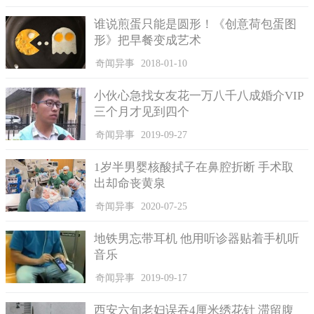
谁说煎蛋只能是圆形！《创意荷包蛋图
形》把早餐变成艺术
奇闻异事
2018-01-10
小伙心急找女友花一万八千八成婚介VIP
三个月才见到四个
奇闻异事
2019-09-27
1岁半男婴核酸拭子在鼻腔折断 手术取
出却命丧黄泉
奇闻异事
2020-07-25
地铁男忘带耳机 他用听诊器贴着手机听
音乐
奇闻异事
2019-09-17
西安六旬老妇误吞4厘米绣花针 滞留腹