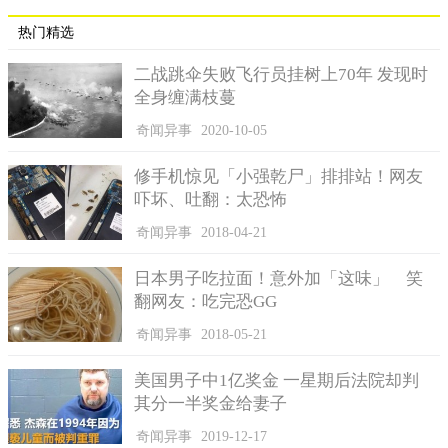
热门精选
二战跳伞失败飞行员挂树上70年 发现时
全身缠满枝蔓
奇闻异事
2020-10-05
修手机惊见「小强乾尸」排排站！网友
吓坏、吐翻：太恐怖
奇闻异事
2018-04-21
日本男子吃拉面！意外加「这味」 笑
翻网友：吃完恐GG
奇闻异事
2018-05-21
美国男子中1亿奖金 一星期后法院却判
其分一半奖金给妻子
奇闻异事
2019-12-17