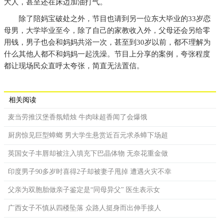
大人，甚至还在床边加油打气。
除了陪妈宝破处之外，节目也请到另一位东大毕业的33岁恋
母男，大学毕业至今，除了自己的家教收入外，父母还会另给零
用钱，男子也会和妈妈共浴一次，甚至到30岁以前，都不理解为
什么其他人都不和妈妈一起洗澡。节目上分享的案例，夸张程度
都让现场民众直呼太夸张，简直无法置信。
相关阅读
麦当劳推汉堡香氛蜡烛 牛肉味超香闻了会爆饿
厨房惊见巨型蟑螂 男大学生悬赏近百元求杀蟑下场超
英国女子丰唇却被注入填充下巴晶体物 无奈花重金做
印度男子90多岁时喜得2子却被妻子甩掉 遭遇火灾不幸
父亲为双胞胎做亲子鉴定是“同母异父” 医生表示女
广西女子不慎从四楼坠落 众路人挺身而出伸手接人