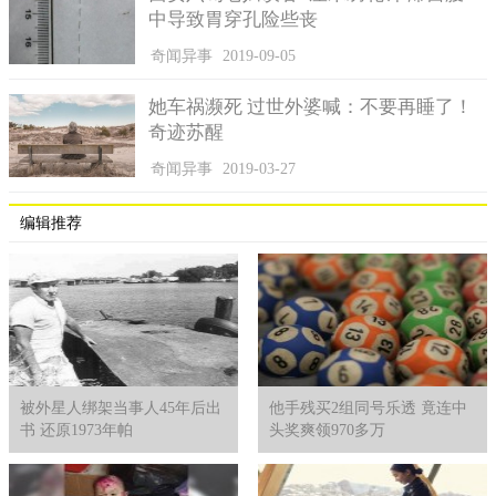
中导致胃穿孔险些丧
奇闻异事
2019-09-05
她车祸濒死 过世外婆喊：不要再睡了！
奇迹苏醒
奇闻异事
2019-03-27
编辑推荐
被外星人绑架当事人45年后出
他手残买2组同号乐透 竟连中
书 还原1973年帕
头奖爽领970多万