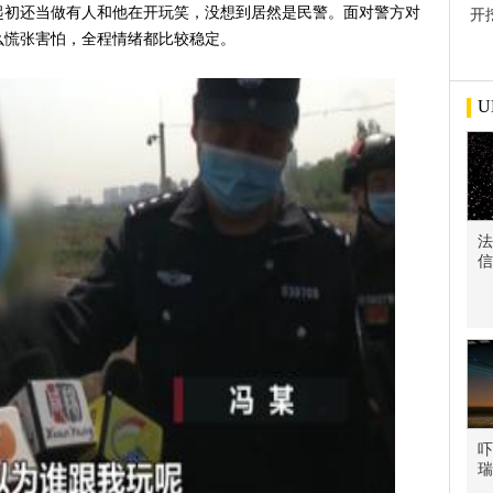
起初还当做有人和他在开玩笑，没想到居然是民警。面对警方对
开
屋
么慌张害怕，全程情绪都比较稳定。
U
法
信
吓
瑞