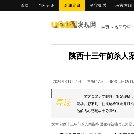
首页
百科知识
奇闻异事
灵异鬼话
考古发现
主页
>
奇闻异事
陕西十三年前杀人案
2020年04月14日
责编:宝玲
来源:UFO发
警方接警后立即赶往案发现场，
导读
现场。想不到，他就这样逃走并且成
他的内心还是会十分激动。...
文章:陕西十三年前杀人案告终 逃犯称被捕时以为