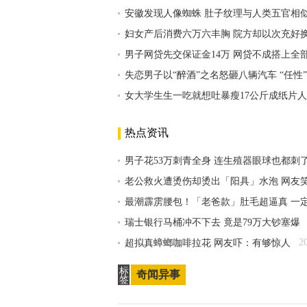
安徽发现人像蜘蛛 肚子纹理与人类五官相
妇女产后消费六万六丰胸 院方却以次充好
男子网贷先交保证金14万 网贷不成搭上全
失恋男子以“醉酒”之名怒砸八辆汽车 “任性
女大学生生一吃就想吐暴瘦17公斤成纸片人
热点资讯
男子花53万刺青全身 连生殖器眼球也都刺
老公救火遭烫伤却烫出「阳具」水泡 网友
最潮霹雳腰包！「老爸款」肚毛超逼真 一
瑞士银行马桶冲不下去 竟是79万大钞塞爆
2
超拟真蟑螂咖啡拉花 网友吓：有够惊人
标
奇闻异事
签