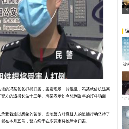
被
年后
在场的冯某爸爸抓捕归案，案发现场一片混乱，冯某就借机逃离
了警方的追捕长达十三年。冯某表示如今想到当年的打斗场面，
宝
看
人承受着难以想象的苦楚。当地警方对嫌疑人的追捕行动坚持了
。就在本月五号，警方终于在东莞市将他缉拿归案。