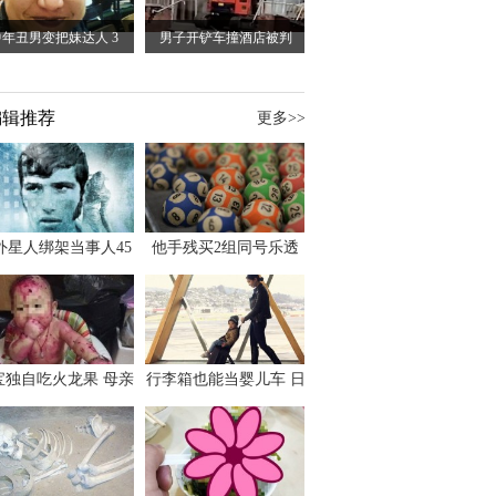
中年丑男变把妹达人 3
男子开铲车撞酒店被判
编辑推荐
更多>>
外星人绑架当事人45
他手残买2组同号乐透
出书 还原1973年帕
竟连中头奖爽领970多
斯卡古拉事件
万
宝独自吃火龙果 母亲
行李箱也能当婴儿车 日
傻眼：以为命案现场
本家长出远门新利器