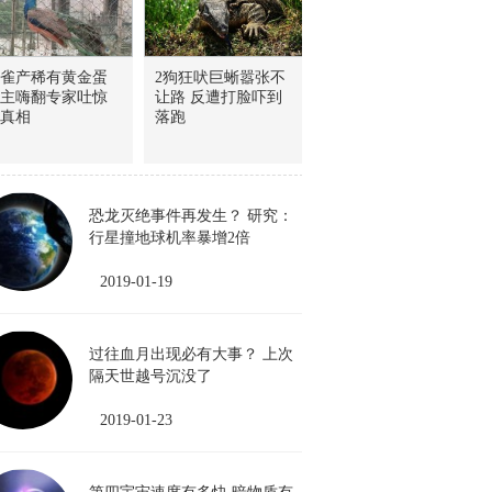
雀产稀有黄金蛋
2狗狂吠巨蜥嚣张不
主嗨翻专家吐惊
让路 反遭打脸吓到
真相
落跑
恐龙灭绝事件再发生？ 研究：
行星撞地球机率暴增2倍
2019-01-19
过往血月出现必有大事？ 上次
隔天世越号沉没了
2019-01-23