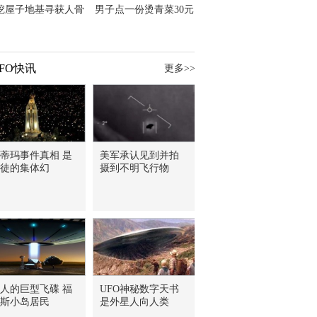
挖屋子地基寻获人骨
男子点一份烫青菜30元
主直觉就是失踪父亲
但份量让他苦笑菜涨
价？
FO快讯
更多>>
蒂玛事件真相 是
美军承认见到并拍
徒的集体幻
摄到不明飞行物
人的巨型飞碟 福
UFO神秘数字天书
斯小岛居民
是外星人向人类