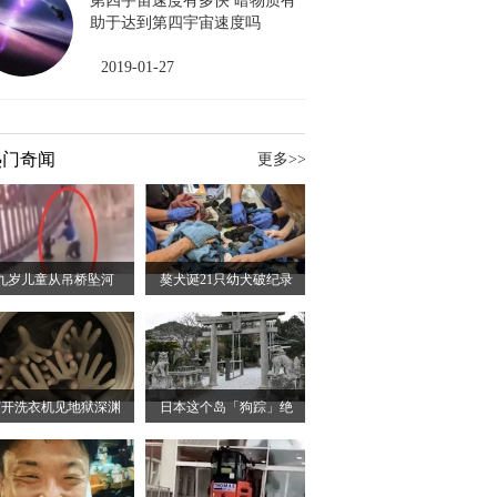
第四宇宙速度有多快 暗物质有
助于达到第四宇宙速度吗
2019-01-27
热门奇闻
更多>>
九岁儿童从吊桥坠河
獒犬诞21只幼犬破纪录
打开洗衣机见地狱深渊
日本这个岛「狗踪」绝