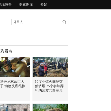
发现惊奇
探索图库
专题
精彩看点
马逊丛林放巨大
印度小镇火葬场突
子 动物反应很惊
然坍塌 25个参加葬
礼的亲友共赴黄泉