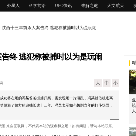
外星人
科学前沿
UFO快讯
未解之谜
天文航天
> 陕西十三年前杀人案告终 逃犯称被捕时以为是玩闹
告终 逃犯称被捕时以为是玩闹
现网
大
中
小
成功将在场的冯某爸爸抓捕归案，案发现场一片混乱，冯某就借机逃离
亚
功躲避了警方的追捕长达十三年。冯某表示如今想到当年的打斗场面，
镜
人
是玩闹 来自互联网，不代表本站的观点和立场！如有问题，请与本站联系。