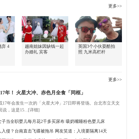
更多>>
弃 4
越南姐妹因缺钱一起
英国3个小伙耍酷拍
办婚礼 宾客
照 九米高栏杆
更多>>
17年！ 火星大冲、赤色月全食「同框」
5或17年会发生一次的「火星大冲」27日即将登场。台北市立天文
说，这是15...[详细]
岁女子当全职婴儿每月花2千多买尿布 吸奶嘴睡粉色婴儿床
人入侵？台南直击飞碟被拖吊 网友笑道：入境要隔离14天