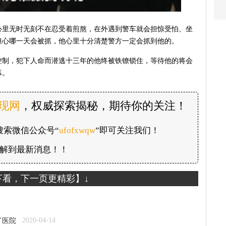
心里无时无刻不在忍受着煎熬，在外遇到警车就会担惊受怕、坐
担心哪一天会被抓，他心里十分清楚警方一定会抓到他的。
控制，犯下人命而潜逃十三年的他终被铁镣锁住，等待他的将会
幕。
发现网
，权威探索揭秘，期待你的关注！
搜索微信公众号“
ufofxwqw
”即可关注我们！
解到最新消息！！
下看，下一页更精彩】↓
2020-04-14
了医院