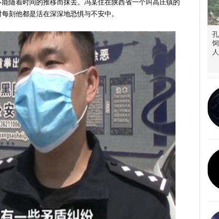
不能随着时间的推移而抹去。冯某住在陕西省一个叫高庄镇的
时每刻他都是活在深深地恐惧与不安中。
孔
饲
人