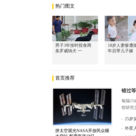
热门图文
男子3年按时投食两
18岁人妻惨遭抛
条罗威纳犬 一
年后带儿子嫁
首页推荐
错过等
每隔1
馆研究员
25
外星
拼太空观光NASA开放民众睡