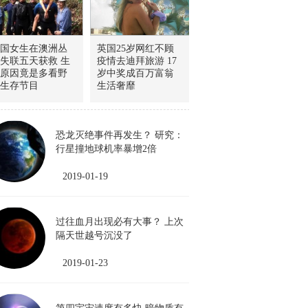
国女生在澳洲丛
英国25岁网红不顾
失联五天获救 生
疫情去迪拜旅游 17
原因竟是多看野
岁中奖成百万富翁
生存节目
生活奢靡
恐龙灭绝事件再发生？ 研究：
行星撞地球机率暴增2倍
2019-01-19
过往血月出现必有大事？ 上次
隔天世越号沉没了
2019-01-23