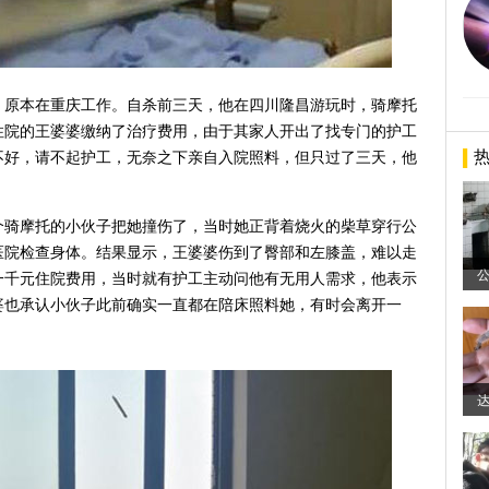
，原本在重庆工作。自杀前三天，他在四川隆昌游玩时，骑摩托
住院的王婆婆缴纳了治疗费用，由于其家人开出了找专门的护工
不好，请不起护工，无奈之下亲自入院照料，但只过了三天，他
个骑摩托的小伙子把她撞伤了，当时她正背着烧火的柴草穿行公
医院检查身体。结果显示，王婆婆伤到了臀部和左膝盖，难以走
一千元住院费用，当时就有护工主动问他有无用人需求，他表示
婆也承认小伙子此前确实一直都在陪床照料她，有时会离开一