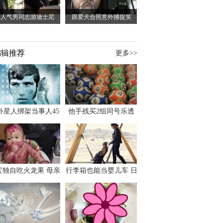
日人气男同志游迪士尼
跟爱犬合照意外捕捉笑
编辑推荐
更多>>
外星人绑架当事人45
他手残买2组同号乐透
出书 还原1973年帕
竟连中头奖爽领970多
斯卡古拉事件
万
宝独自吃火龙果 母亲
行李箱也能当婴儿车 日
傻眼：以为命案现场
本家长出远门新利器