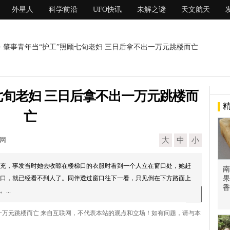
外星人
科学前沿
UFO快讯
未解之谜
天文航天
> 肇事青年当“护工”照顾七旬老妇 三日后拿不出一万元跳楼而亡
七旬老妇 三日后拿不出一万元跳楼而
亡
现网
大
中
小
充，事发当时她去收晾在楼梯口的衣服时看到一个人立在窗口处，她赶
南
口，就已经看不到人了。同伴透过窗口往下一看，只见倒在下方路面上
果
香
..
出一万元跳楼而亡 来自互联网，不代表本站的观点和立场！如有问题，请与本