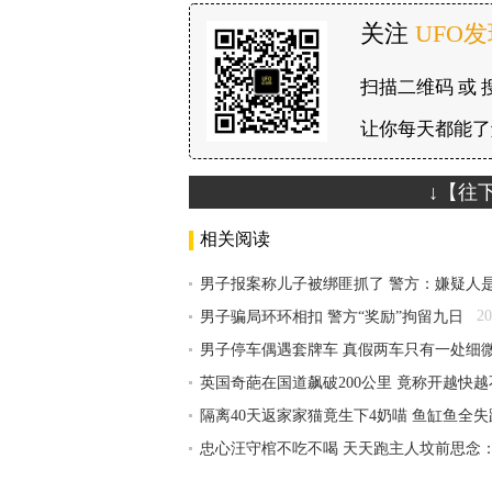
关注
UFO
扫描二维码 或 
让你每天都能了
↓【往
相关阅读
男子报案称儿子被绑匪抓了 警方：嫌疑人
20
男子骗局环环相扣 警方“奖励”拘留九日
男子停车偶遇套牌车 真假两车只有一处细
英国奇葩在国道飙破200公里 竟称开越快
隔离40天返家家猫竟生下4奶喵 鱼缸鱼全
忠心汪守棺不吃不喝 天天跑主人坟前思念