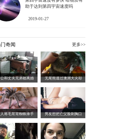
第四宇宙速度有多快 暗物质有
助于达到第四宇宙速度吗
2019-01-27
热门奇闻
更多>>
公公和丈夫兄弟都离婚
无尾熊逃过澳洲大火却
达人将毛茸茸蜘蛛捧手
男友想把亡父脸刺胸口