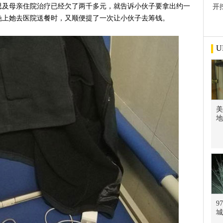
思及母亲住院治疗已经欠了两千多元，就告诉小伙子要拿出约一
开
屋
晚上她去医院送餐时，又顺便提了一次让小伙子去筹钱。
U
美
地
9
城