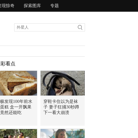
发现惊奇
探索图库
专题
精彩看点
极发现100年前水
穿鞋卡住以为是袜
蛋糕 盒一开飘果
子 妻子狂捅30秒蹲
竟然还能吃
下一看大崩溃