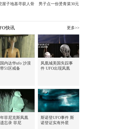
挖屋子地基寻获人骨
男子点一份烫青菜30元
主直觉就是失踪父亲
但份量让他苦笑菜涨
价？
FO快讯
更多>>
国内达华ufo 沙漠
凤凰城美国失踪事
带51区戒备
件 UFO出现凤凰
7年菲尼克斯凤凰
斯诺登UFO事件 斯
遗忘录 菲尼
诺登证实有外星