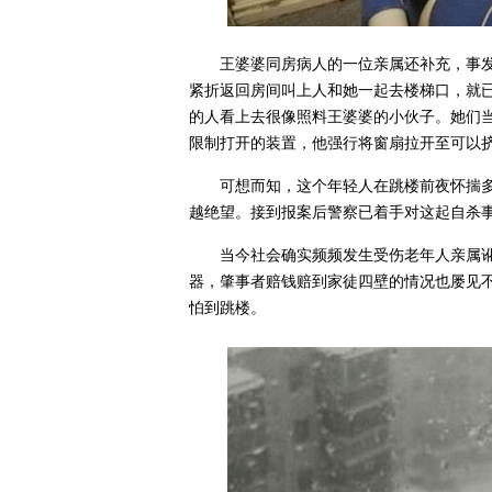
王婆婆同房病人的一位亲属还补充，事
紧折返回房间叫上人和她一起去楼梯口，就
的人看上去很像照料王婆婆的小伙子。她们当
限制打开的装置，他强行将窗扇拉开至可以
可想而知，这个年轻人在跳楼前夜怀揣
越绝望。接到报案后警察已着手对这起自杀
当今社会确实频频发生受伤老年人亲属
器，肇事者赔钱赔到家徒四壁的情况也屡见
怕到跳楼。