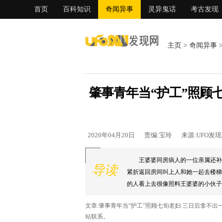
首页
百科知识
奇闻异事
灵异鬼话
考古发现
主页
>
奇闻异事
肇事青年当“护工”照顾
2020年04月20日
责编:宝玲
来源:UFO发
王婆婆同房病人的一位亲属还补
导读
紧折返回房间叫上人和她一起去楼梯
的人看上去很像照料王婆婆的小伙子。.
文章:肇事青年当“护工”照顾七旬老妇 三日后拿不
站联系。