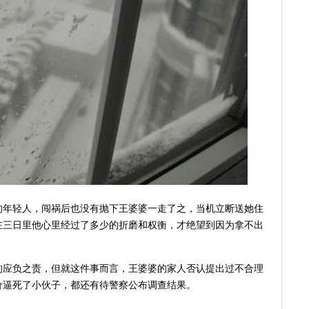
的年轻人，闯祸后也没有抛下王婆婆一走了之，当机立断送她住
在三日里他心里经过了多少的折磨和权衡，才绝望到因为拿不出
的应负之责，但就这件事而言，王婆婆的家人否认提出过不合理
价逼死了小伙子，都还有待警察公布调查结果。