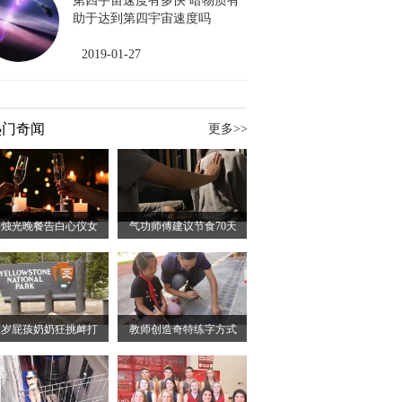
第四宇宙速度有多快 暗物质有
助于达到第四宇宙速度吗
2019-01-27
热门奇闻
更多>>
备烛光晚餐告白心仪女
气功师傅建议节食70天
2岁屁孩奶奶狂挑衅打
教师创造奇特练字方式