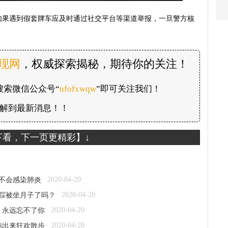
如果遇到假套牌车应及时通过社交平台等渠道举报，一旦警方核
发现网
，权威探索揭秘，期待你的关注！
搜索微信公众号“
ufofxwqw
”即可关注我们！
解到最新消息！！
下看，下一页更精彩】↓
2020-04-20
越不会感染肺炎
2020-04-20
失踪被坐月子了吗？
2020-04-20
：永远忘不了你
2020-04-20
跑出来狂欢散步