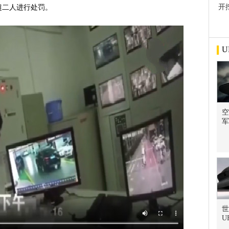
开
超二人进行处罚。
屋
U
空
军
世
U