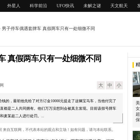
外星人
科学前沿
UFO快讯
未解之谜
天文航天
> 男子停车偶遇套牌车 真假两车只有一处细微不同
车 真假两车只有一处细微不同
现网
大
中
小
给钱的，最初他先给了对方订金10000元提走了这辆宝马车，当他付完了
美
直都是二人共同拥有。他们万万没想到会被真主发现。目前该假号牌车
女
超
麦某超二人进行处罚。...
保
不同 来自互联网，不代表本站的观点和立场！如有问题，请与本站联系。