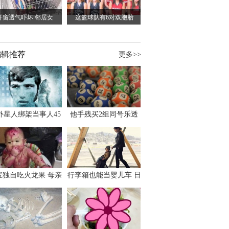
开窗透气吓坏 邻居女
这篮球队有6对双胞胎
编辑推荐
更多>>
外星人绑架当事人45
他手残买2组同号乐透
出书 还原1973年帕
竟连中头奖爽领970多
斯卡古拉事件
万
宝独自吃火龙果 母亲
行李箱也能当婴儿车 日
傻眼：以为命案现场
本家长出远门新利器