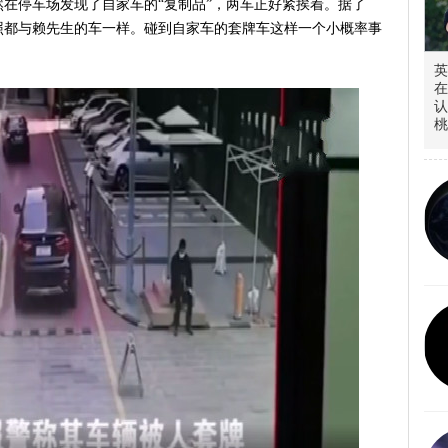
在停车场发现了自家车的“复制品”，两车正好紧挨着。据了
照都与赖先生的车一样。碰到自家车的套牌车这样一个小概率事
英
在
认
桃