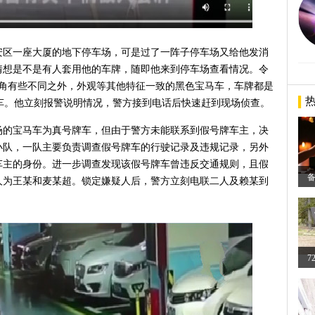
安区一座大厦的地下停车场，可是过了一阵子停车场又给他发消
猜想是不是有人套用他的车牌，随即他来到停车场查看情况。令
上角有些不同之外，外观等其他特征一致的黑色宝马车，车牌都是
的车。他立刻报警说明情况，警方接到电话后快速赶到现场侦查。
场的宝马车为真号牌车，但由于警方未能联系到假号牌车主，决
小队，一队主要负责调查假号牌车的行驶记录及违规记录，另外
车主的身份。进一步调查发现该假号牌车曾违反交通规则，且假
人为王某和麦某超。锁定嫌疑人后，警方立刻电联二人及赖某到
7