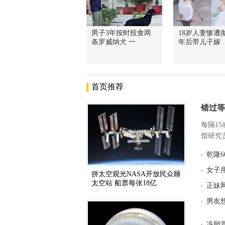
男子3年按时投食两
18岁人妻惨遭抛
条罗威纳犬 一
年后带儿子嫁
首页推荐
错过等
每隔1
馆研究员
乾隆
女子
拼太空观光NASA开放民众睡
太空站 船票每张18亿
正妹
男友
冻卵