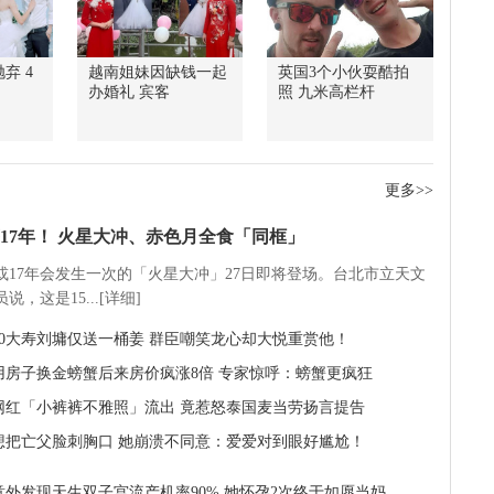
弃 4
越南姐妹因缺钱一起
英国3个小伙耍酷拍
办婚礼 宾客
照 九米高栏杆
更多>>
17年！ 火星大冲、赤色月全食「同框」
5或17年会发生一次的「火星大冲」27日即将登场。台北市立天文
说，这是15...[详细]
60大寿刘墉仅送一桶姜 群臣嘲笑龙心却大悦重赏他！
用房子换金螃蟹后来房价疯涨8倍 专家惊呼：螃蟹更疯狂
网红「小裤裤不雅照」流出 竟惹怒泰国麦当劳扬言提告
想把亡父脸刺胸口 她崩溃不同意：爱爱对到眼好尴尬！
意外发现天生双子宫流产机率90% 她怀孕2次终于如愿当妈