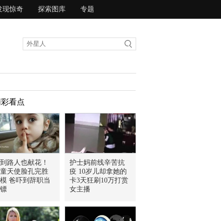
发现惊奇
探索图库
专题
精彩看点
到路人也献花！
护士妈前线辛苦抗
童天使脸孔完胜
疫 10岁儿却拿她的
模 爸吓到辞职当
卡3天狂刷10万打赏
镖
女主播