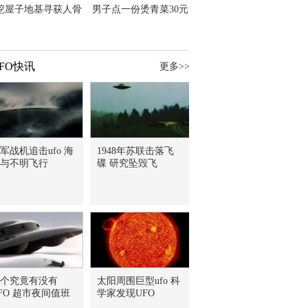
挖屋子地基寻获人骨
男子点一份烫青菜30元
主直觉就是失踪父亲
但份量让他苦笑菜涨
价？
FO快讯
更多>>
军战机追击ufo 海
1948年苏联击落飞
与不明飞行
碟 研究坠毁飞
个究竟有没有
太阳周围巨型ufo 科
FO 超市夜间值班
学家发现UFO