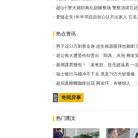
超Q小警犬就职典礼甜睡整场 警察演讲它
爱猫走失1年半寻回后担心认不出家人 它
热点资讯
男子花53万刺青全身 连生殖器眼球也都刺
老公救火遭烫伤却烫出「阳具」水泡 网友
最潮霹雳腰包！「老爸款」肚毛超逼真 一
瑞士银行马桶冲不下去 竟是79万大钞塞爆
2
超拟真蟑螂咖啡拉花 网友吓：有够惊人
标
奇闻异事
签
热门图文