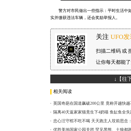
警方对市民做出一些指示：平时生活中
实并缴获违法车辆，还会奖励举报人。
关注
UFO
扫描二维码 或 
让你每天都能了
↓【往
相关阅读
英国奇葩在国道飙破200公里 竟称开越快
隔离40天返家家猫竟生下4奶喵 鱼缸鱼全
忠心汪守棺不吃不喝 天天跑主人坟前思念
优胜美地国家公园关闭 罕见黑熊、土狼都