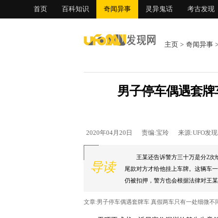
首页
百科知识
奇闻异事
灵异鬼话
考古发现
主页
>
奇闻异事
男子停车偶遇套牌
2020年04月20日
责编:宝玲
来源:UFO发
王某还告诉警方三十万是分2次
导读
尾款对方才给他挂上车牌。这辆车一
仍被扣押，警方也会根据法律对王某和
文章:男子停车偶遇套牌车 真假两车只有一处细微