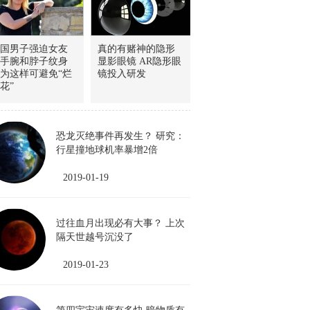
国男子强迫女友
真的有赌神的隐形
手腕和脖子纹身
显影眼镜 AR隐形眼
为这样可避免“烂
镜投入研发
花”
恐龙灭绝事件再发生？ 研究：
行星撞地球机率暴增2倍
2019-01-19
过往血月出现必有大事？ 上次
隔天世越号沉没了
2019-01-23