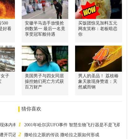
500
安徽半马选手放慢抢
买饭团惊见加料五元
是好看
倒数第一 最后一名竟
网友笑称：老板暗恋
享受冠军般待遇
你
 女子
美国男子与四女同居
男人的圣品！ 荔枝椿
宝
操控她们死亡方式获
象天敌现身赞道：天
百万财产
然威而钢
猜你喜欢
1
发现体内有子宫
2001年哈尔滨UFO事件 智慧生物飞行器是不是飞碟
2
 遭开罚还要被关
撒哈拉之眼的传说 撒哈拉之眼如何形成