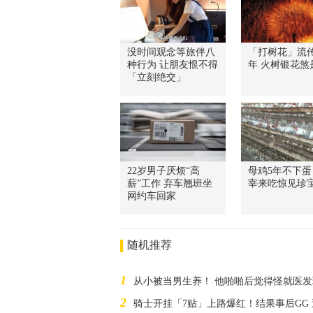
没时间观念等旅伴八
「打树花」流传
种行为 让朋友恨不得
年 火树银花煞
「立刻绝交」
22岁男子厌烦“高
母鸡5年不下蛋
薪”工作 弃车翘班坐
宰来吃惊见珍
网约车回家
随机推荐
1
从小被当男生养！ 他啪啪后觉得怪就医
2
骑士开挂「7贴」上路爆红！结果事后GG