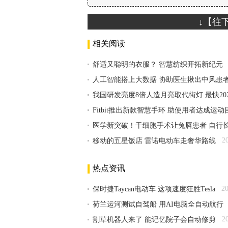
↓【往
相关阅读
舒适又聪明的衣服？ 智慧纺织开拓新纪元
人工智能搭上大数据 协助医生揪出中风患
我国研发亮度8倍人造月亮取代街灯 最快20
Fitbit推出新款智慧手环 助使用者达成运动
医学新突破！干细胞手术让兔唇患者 自行
2
移动的五星饭店 雷诺电动车走奢华路线
热点资讯
2
保时捷Taycan电动车 这项速度狂胜Tesla
荷兰运河测试自驾船 用AI电脑全自动航行
2
割草机器人来了 能记忆院子会自动修剪