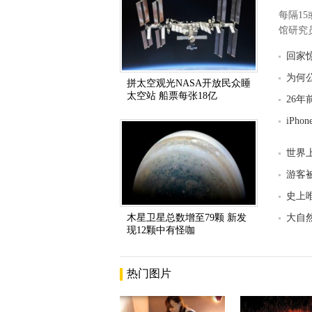
每隔1
馆研究员
回家
为何
拼太空观光NASA开放民众睡
太空站 船票每张18亿
26
iPh
世界
游客
史上
木星卫星总数增至79颗 新发
大自
现12颗中有怪咖
热门图片