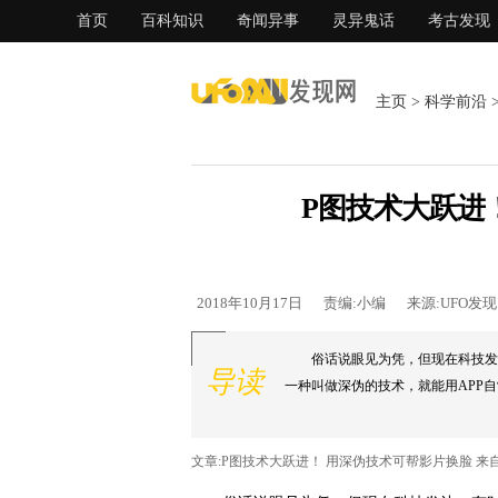
首页
百科知识
奇闻异事
灵异鬼话
考古发现
主页
>
科学前沿
P图技术大跃进
2018年10月17日
责编:小编
来源:UFO发
俗话说眼见为凭，但现在科技发
导读
一种叫做深伪的技术，就能用APP自制
文章:P图技术大跃进！ 用深伪技术可帮影片换脸 