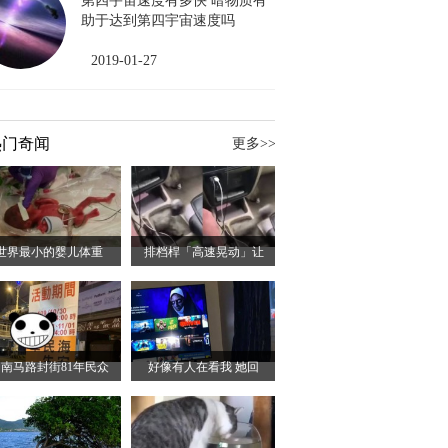
第四宇宙速度有多快 暗物质有
助于达到第四宇宙速度吗
2019-01-27
热门奇闻
更多>>
世界最小的婴儿体重
排档桿「高速晃动」让
南马路封街81年民众
好像有人在看我 她回