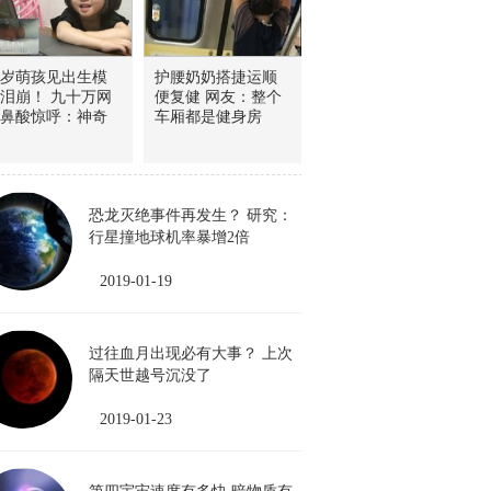
岁萌孩见出生模
护腰奶奶搭捷运顺
泪崩！ 九十万网
便复健 网友：整个
鼻酸惊呼：神奇
车厢都是健身房
恐龙灭绝事件再发生？ 研究：
行星撞地球机率暴增2倍
2019-01-19
过往血月出现必有大事？ 上次
隔天世越号沉没了
2019-01-23