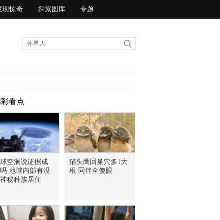
发现惊奇
探索图库
专题
精彩看点
球空洞说证据成
猫头鹰回巢穴多1大
吗 地球内部有没
根 同伴全傻眼
神秘种族居住