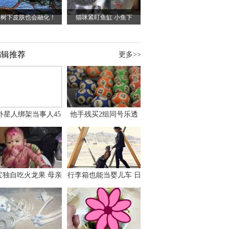
站树下皮肤也会融化！
猫咪紧盯鱼缸 小鱼下
编辑推荐
更多>>
外星人绑架当事人45
他手残买2组同号乐透
出书 还原1973年帕
竟连中头奖爽领970多
斯卡古拉事件
万
宝独自吃火龙果 母亲
行李箱也能当婴儿车 日
傻眼：以为命案现场
本家长出远门新利器