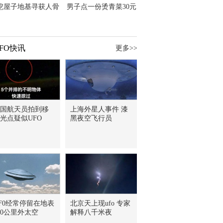
挖屋子地基寻获人骨
男子点一份烫青菜30元
主直觉就是失踪父亲
但份量让他苦笑菜涨
价？
FO快讯
更多>>
国航天员拍到移
上海外星人事件 漆
光点疑似UFO
黑夜空飞行员
F0经常停留在地表
北京天上现ufo 专家
00公里外太空
解释八千米夜