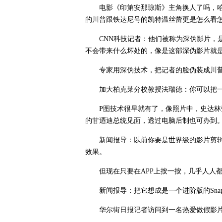
电影《印第安那琼斯》主角换人了吗，
的川普跟铁达尼号的凯特温丝蕾更是怎么看
CNN科技记者：他们被称为深伪影片，
不会带来什么坏处的，像是这部深伪影片就
专家用深伪技术，把记者的脸伪装成川
加大柏克莱分校教授法瑞德：你可以把
P图技术很早就有了，像照片中，史达
的甘迺迪总统见面，透过电脑后制也可办到
新闻报导：以前你要是世界级的影片剪辑
效果。
但现在只要在APP上按一按，几乎人人
新闻报导：把它想成是一个进阶版的Sna
华尔街日报记者访问到一名热爱做假影