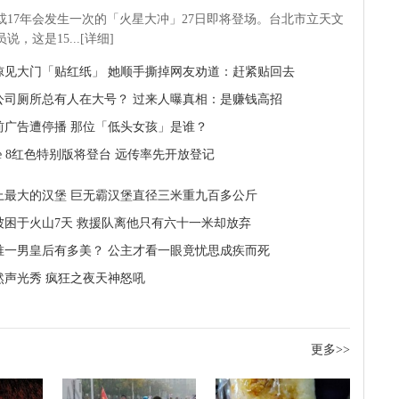
5或17年会发生一次的「火星大冲」27日即将登场。台北市立天文
说，这是15...[详细]
惊见大门「贴红纸」 她顺手撕掉网友劝道：赶紧贴回去
公司厕所总有人在大号？ 过来人曝真相：是赚钱高招
年前广告遭停播 那位「低头女孩」是谁？
one 8红色特别版将登台 远传率先开放登记
上最大的汉堡 巨无霸汉堡直径三米重九百多公斤
被困于火山7天 救援队离他只有六十一米却放弃
唯一男皇后有多美？ 公主才看一眼竟忧思成疾而死
然声光秀 疯狂之夜天神怒吼
更多>>