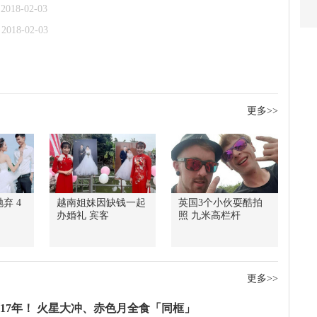
2018-02-03
2018-02-03
更多>>
弃 4
越南姐妹因缺钱一起
英国3个小伙耍酷拍
办婚礼 宾客
照 九米高栏杆
更多>>
17年！ 火星大冲、赤色月全食「同框」