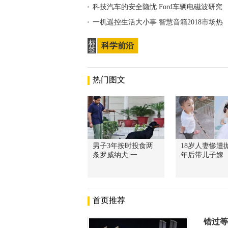
科技汽车的安全隐忧 Ford车辆电磁波研究
一机遥控生活大小事 智慧音箱2018市场热
标
科学前沿
签
热门图文
男子3年按时投食两
18岁人妻惨遭抛
条罗威纳犬 一
年后带儿子嫁
首页推荐
错过等