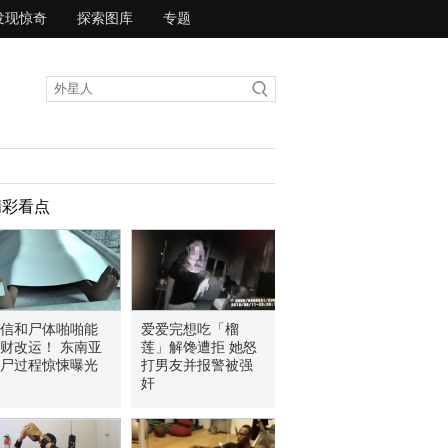
发现惊奇
探索图库
专题
精彩看点
信和尸体啪啪能
爱爱完想吃「榴
财改运！ 东南亚
莲」解馋遭拒 她怒
尸过程惊悚曝光
打男友并报警被强
奸