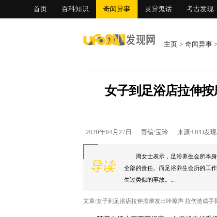
首页
百科知识
奇闻异事
灵异鬼话
考古发现
主页
>
奇闻异事
女子到足浴店拉伸按
2020年04月27日
责编:宝玲
来源:UFO发
周女士表示，足浴养生会所本身
导读
全部的责任。而足浴养生会所的工作
生过类似的事故。...
文章:女子到足浴店拉伸按摩发出咔嚓声 拉伤造成