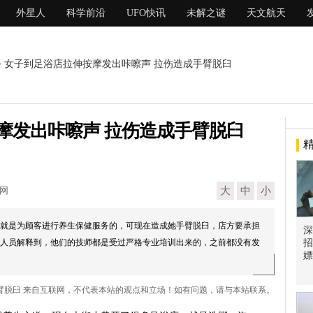
外星人
科学前沿
UFO快讯
未解之谜
天文航天
> 女子到足浴店拉伸按摩发出咔嚓声 拉伤造成手臂脱臼
摩发出咔嚓声 拉伤造成手臂脱臼
现网
大
中
小
就是为顾客进行养生保健服务的，可现在造成她手臂脱臼，店方要承担
深
人员解释到，他们的技师都是受过严格专业培训出来的，之前都没有发
招
嫖
手臂脱臼 来自互联网，不代表本站的观点和立场！如有问题，请与本站联系。