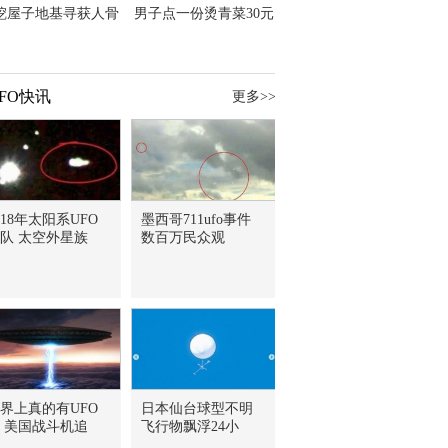
挖屋子地基寻获人骨
男子点一份烫青菜30元
主直觉就是失踪父亲
但份量让他苦笑菜涨
价？
FO快讯
更多>>
018年太阳系UFO
墨西哥711ufo事件
队 太空外星族
数百万民众观
界上真的有UFO
日本仙台球型不明
 美国战斗机追
飞行物飘浮24小