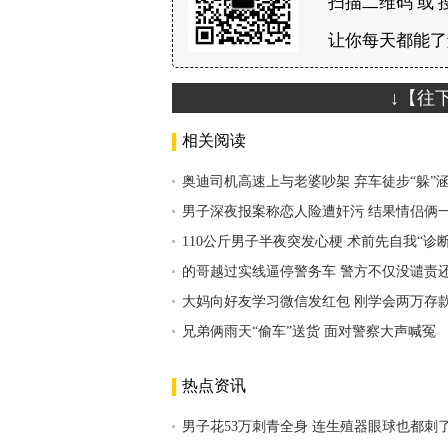
扫描二维码 或 
让你每天都能了
↓【往
相关阅读
奥迪司机高速上与老婆吵架 弃车徒步“躲”
男子深夜报案称恋人险遭奸污 结果情侣俩
110公斤男子半夜突发心梗 术前先自我“诊
的哥越过实线逼停警务车 警方不仅没谴责
大妈向好友学习微信发红包 刚学会两万存
兄弟俩雨天“偷车”送货 面对警察大声喊冤
热点资讯
男子花53万刺青全身 连生殖器眼球也都刺