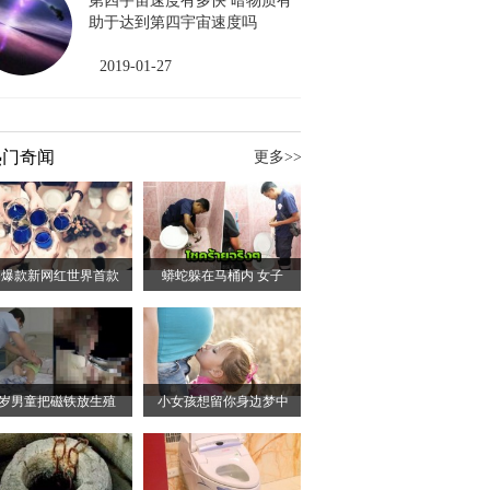
第四宇宙速度有多快 暗物质有
助于达到第四宇宙速度吗
2019-01-27
热门奇闻
更多>>
G爆款新网红世界首款
蟒蛇躲在马桶内 女子
6岁男童把磁铁放生殖
小女孩想留你身边梦中