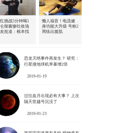
红挑战5分钟喝1
懒人福音！电流健
仑辣酱惨吐收场
身功能大升级 号称2
友批道：根本找
周练出腹肌
恐龙灭绝事件再发生？ 研究：
行星撞地球机率暴增2倍
2019-01-19
过往血月出现必有大事？ 上次
隔天世越号沉没了
2019-01-23