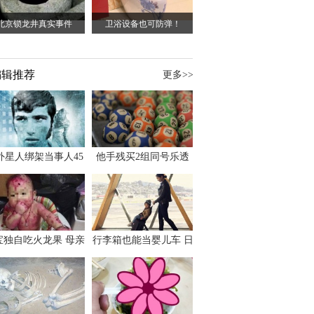
北京锁龙井真实事件
卫浴设备也可防弹！
编辑推荐
更多>>
外星人绑架当事人45
他手残买2组同号乐透
出书 还原1973年帕
竟连中头奖爽领970多
斯卡古拉事件
万
宝独自吃火龙果 母亲
行李箱也能当婴儿车 日
傻眼：以为命案现场
本家长出远门新利器