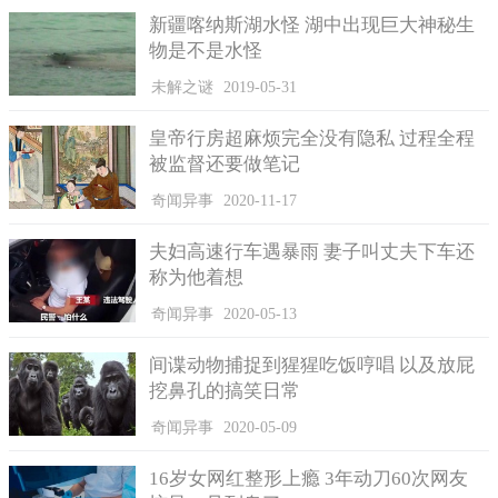
新疆喀纳斯湖水怪 湖中出现巨大神秘生
第三点难忍的则是妃嫔在侍寝之后，立马会被抬出去！
皇帝
物是不是水怪
完事后，就会有太监出来把你从皇帝的脚下拉出来，侍寝时光溜
溜的进去，侍寝完还得光溜溜走，真的毫无尊严可言；在古代妃
未解之谜
2019-05-31
子是不能和皇帝睡在一起过夜的，除了皇后有这个特权，其他妃
子都不可以。
皇帝行房超麻烦完全没有隐私 过程全程
被监督还要做笔记
奇闻异事
2020-11-17
夫妇高速行车遇暴雨 妻子叫丈夫下车还
称为他着想
奇闻异事
2020-05-13
间谍动物捕捉到猩猩吃饭哼唱 以及放屁
挖鼻孔的搞笑日常
奇闻异事
2020-05-09
嫔妃虽然看似光鲜亮丽、锦衣玉食，但生活中也有一些不为人知
16岁女网红整形上瘾 3年动刀60次网友
的苦闷！