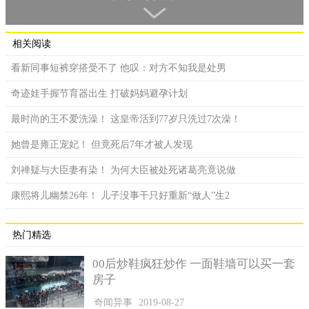
冰融化得更快，给了海藻需要的水和空气，又会连带造成海
藻更多，海拔2618公尺的加维亚山口（Passo Gavia）上，原本雪
白的冰，就因此多了红色的色调。
相关阅读
狄玛罗表示：让雪颜色变深的所有东西，造成雪融化，因为
看新同事短裤穿搭受不了 他叹：对方不知我是处男
这加速了辐射的吸收。
奇迹娃手握节育器出生 打破妈妈避孕计划
我们正试着量化除了人类行为之外，其他现象对地球过热的
最时尚的王不爱洗澡！ 这皇帝活到77岁只洗过7次澡！
影响。
她曾是雍正宠妃！ 但竟死后7年才被人发现
刘禅疑与大臣妻有染！ 为何大臣被处死诸葛亮竟说做
康熙将儿幽禁26年！ 儿子没事干只好重新“做人”生2
热门精选
00后炒鞋疯狂炒作 一面鞋墙可以买一套
房子
奇闻异事
2019-08-27