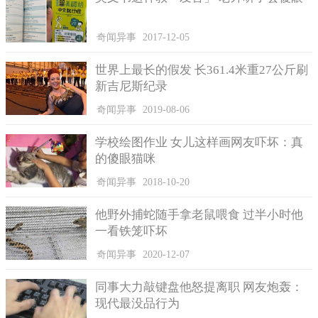
奇闻异事
2017-12-05
世界上最长的假发 长361.4米重27公斤刷
新吉尼斯纪录
奇闻异事
2019-08-06
学校绘图作业 女儿这样画网友吓坏：真
的傻眼猫咪
奇闻异事
2018-10-20
他野外捕蛇随手拿老鼠喂食 过半小时他
一看铁笼吓坏
奇闻异事
2020-12-07
同事大力敲键盘他怒提离职 网友炮轰：
现代最没品行为