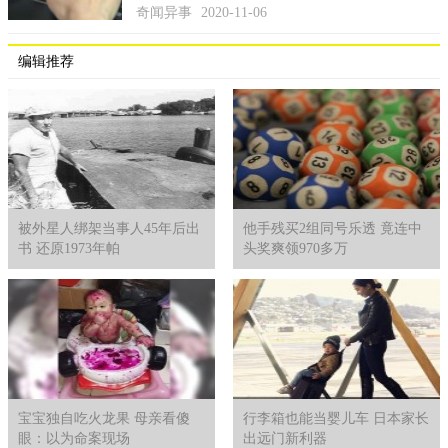
奇闻异事
2020-11-06
编辑推荐
被外星人绑架当事人45年后出
他手残买2组同号乐透 竟连中
书 还原1973年帕
头奖爽领970多万
宝宝独自吃火龙果 母亲看傻
行李箱也能当婴儿车 日本家长
眼：以为命案现场
出远门新利器