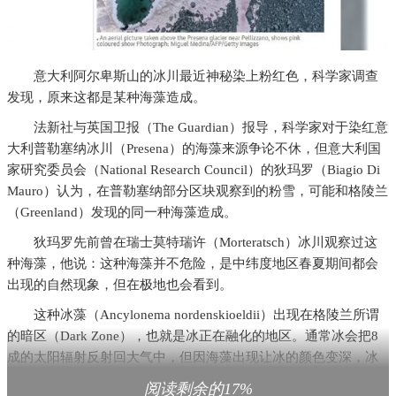
意大利阿尔卑斯山的冰川最近神秘染上粉红色，科学家调查
发现，原来这都是某种海藻造成。
法新社与英国卫报（The Guardian）报导，科学家对于染红意
大利普勒塞纳冰川（Presena）的海藻来源争论不休，但意大利国
家研究委员会（National Research Council）的狄玛罗（Biagio Di
Mauro）认为，在普勒塞纳部分区块观察到的粉雪，可能和格陵兰
（Greenland）发现的同一种海藻造成。
狄玛罗先前曾在瑞士莫特瑞许（Morteratsch）冰川观察过这
种海藻，他说：这种海藻并不危险，是中纬度地区春夏期间都会
出现的自然现象，但在极地也会看到。
这种冰藻（Ancylonema nordenskioeldii）出现在格陵兰所谓
的暗区（Dark Zone），也就是冰正在融化的地区。通常冰会把8
成的太阳辐射反射回大气中，但因海藻出现让冰的颜色变深，冰
就会吸收热，而更快融化。
阅读剩余的17%