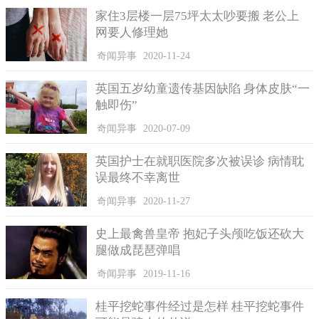
着骨头，喷黏着剂的时候还要注意手套上有没有残留的快干溶
家住3层楼一层75坪太太吵要搬 老公上
液，不然喷下去直接灼热感上升。
网要人修理她
其中最困难之处就是鸡脖子，他X的超难组，这真的是我第一
奇闻异事
2020-11-24
次这么讨厌鸡欸！结果最后教给教授，对方还失手把腿部弄断，
害我在实验室大骂了不过原PO强调自己不是高手，只是被迫无奈
英国五岁幼童遗传基因缺陷 身体皮肤“一
要弄出它的阿！这可是我的生物作业。
触即伤”
照片曝光后，网友全跪了，纷纷留言超强大的阿、这一定要
奇闻异事
2020-07-09
赞、现在学生不好当阿、超屌！我只能做到把它啃干净而已、可
以当捡骨师了、厉害....我只会组模型而已、司法单位需要你、太
英国护士在就职医院多次被误诊 病情耽
专业了....、太厉害， 我只知道鸡翅好吃。
误最终不幸离世
不少过来人也心有戚戚焉说以前我们就是要拼这个，软骨还
奇闻异事
2020-11-27
不能吃掉不然很难拼、组装过青蛙、我也做过耶、身为动物科学
系的这基本功夫啦、真的是一个让人抓狂的作业！还有解剖青蛙
史上最禽兽皇帝 抱妃子头颅吃饭还砍大
也是各种厌世、上解剖学时的恶梦，自己嗑掉一只，还要小心翼
腿做成琵琶弹唱
翼的把骨头啃干净，完整保留、也太怀念，以前我们是拼青蛙骨
奇闻异事
2019-11-16
头。
桂平挖蛇事件经过是怎样 桂平挖蛇事件