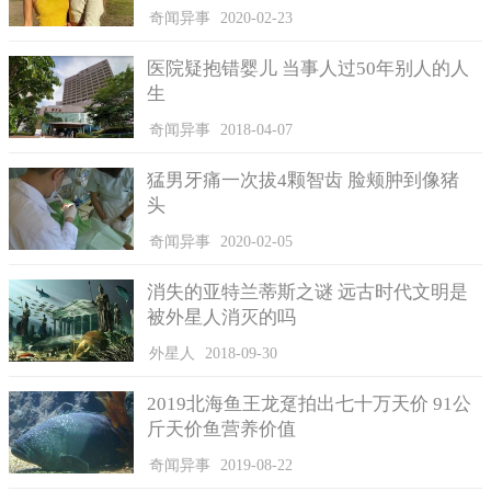
奇闻异事
2020-02-23
医院疑抱错婴儿 当事人过50年别人的人
生
奇闻异事
2018-04-07
猛男牙痛一次拔4颗智齿 脸颊肿到像猪
头
奇闻异事
2020-02-05
消失的亚特兰蒂斯之谜 远古时代文明是
被外星人消灭的吗
原PO因为作业做了鸡的标本。
外星人
2018-09-30
原PO透露这只鸡，从吃光它然后把所有骨头浸泡在药水内，
2019北海鱼王龙趸拍出七十万天价 91公
再把剩余黏在骨头上的肉拔出，抽它的骨髓，晾干它，再来就是
斤天价鱼营养价值
经历最困难的组装，整整花费了他一个月的时间。且组装的过程
奇闻异事
2019-08-22
是最辛苦的，戴着塑胶手套要防止快干滴到手套上，导致手套黏