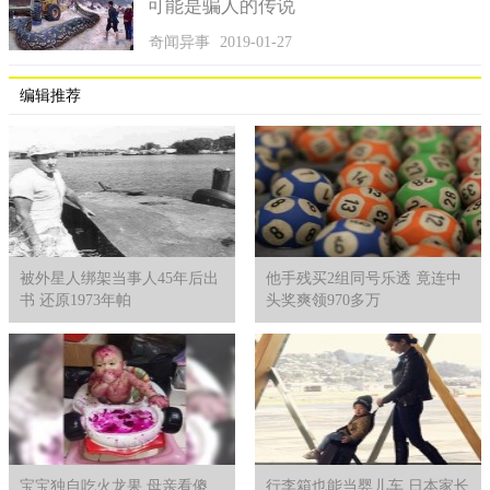
可能是骗人的传说
奇闻异事
2019-01-27
编辑推荐
被外星人绑架当事人45年后出
他手残买2组同号乐透 竟连中
书 还原1973年帕
头奖爽领970多万
宝宝独自吃火龙果 母亲看傻
行李箱也能当婴儿车 日本家长