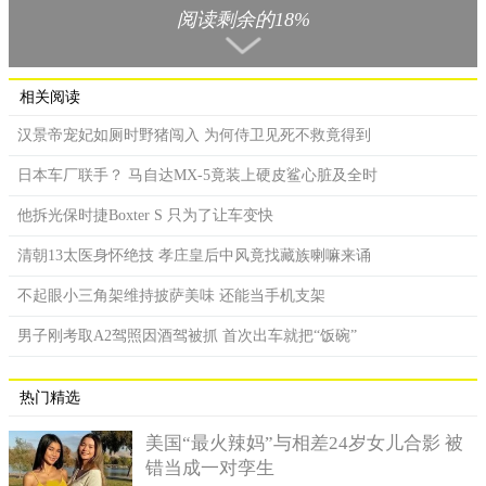
阅读剩余的18%
相关阅读
汉景帝宠妃如厕时野猪闯入 为何侍卫见死不救竟得到
日本车厂联手？ 马自达MX-5竟装上硬皮鲨心脏及全时
他拆光保时捷Boxter S 只为了让车变快
清朝13太医身怀绝技 孝庄皇后中风竟找藏族喇嘛来诵
不起眼小三角架维持披萨美味 还能当手机支架
男子刚考取A2驾照因酒驾被抓 首次出车就把“饭碗”
热门精选
美国“最火辣妈”与相差24岁女儿合影 被
错当成一对孪生