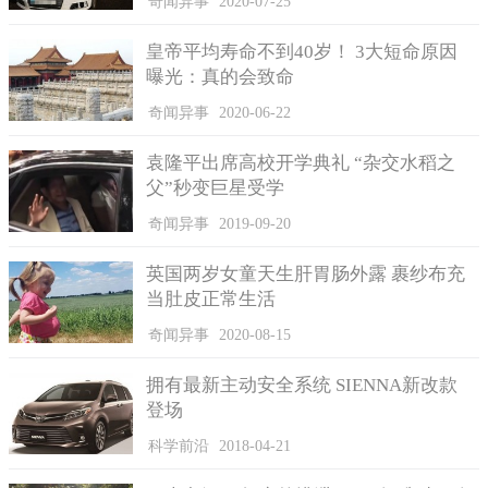
奇闻异事
2020-07-25
皇帝平均寿命不到40岁！ 3大短命原因
曝光：真的会致命
奇闻异事
2020-06-22
袁隆平出席高校开学典礼 “杂交水稻之
父”秒变巨星受学
奇闻异事
2019-09-20
英国两岁女童天生肝胃肠外露 裹纱布充
当肚皮正常生活
奇闻异事
2020-08-15
拥有最新主动安全系统 SIENNA新改款
登场
科学前沿
2018-04-21