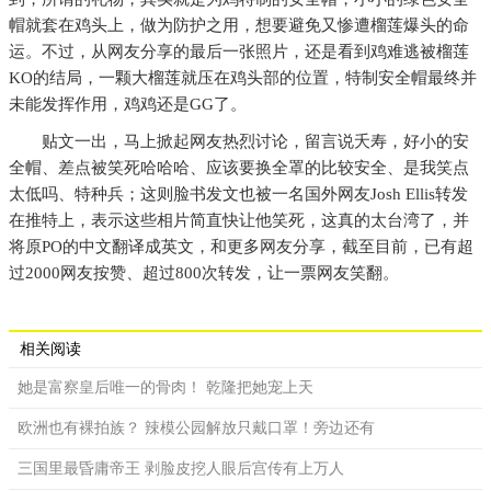
帽就套在鸡头上，做为防护之用，想要避免又惨遭榴莲爆头的命
运。不过，从网友分享的最后一张照片，还是看到鸡难逃被榴莲
KO的结局，一颗大榴莲就压在鸡头部的位置，特制安全帽最终并
未能发挥作用，鸡鸡还是GG了。
贴文一出，马上掀起网友热烈讨论，留言说夭寿，好小的安
全帽、差点被笑死哈哈哈、应该要换全罩的比较安全、是我笑点
太低吗、特种兵；这则脸书发文也被一名国外网友Josh Ellis转发
在推特上，表示这些相片简直快让他笑死，这真的太台湾了，并
将原PO的中文翻译成英文，和更多网友分享，截至目前，已有超
过2000网友按赞、超过800次转发，让一票网友笑翻。
相关阅读
她是富察皇后唯一的骨肉！ 乾隆把她宠上天
欧洲也有裸拍族？ 辣模公园解放只戴口罩！旁边还有
三国里最昏庸帝王 剥脸皮挖人眼后宫传有上万人