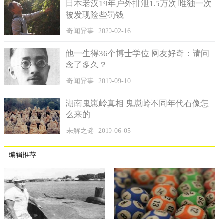
日本老汉19年户外排泄1.5万次 唯独一次
被发现险些罚钱
奇闻异事
2020-02-16
他一生得36个博士学位 网友好奇：请问
念了多久？
奇闻异事
2019-09-10
湖南鬼崽岭真相 鬼崽岭不同年代石像怎
么来的
未解之谜
2019-06-05
编辑推荐