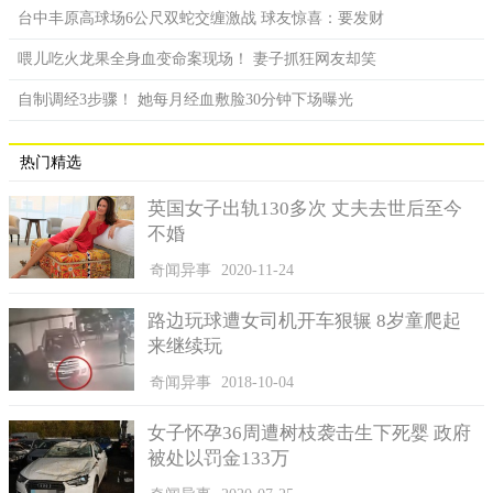
台中丰原高球场6公尺双蛇交缠激战 球友惊喜：要发财
喂儿吃火龙果全身血变命案现场！ 妻子抓狂网友却笑
自制调经3步骤！ 她每月经血敷脸30分钟下场曝光
热门精选
英国女子出轨130多次 丈夫去世后至今
不婚
奇闻异事
2020-11-24
路边玩球遭女司机开车狠辗 8岁童爬起
来继续玩
奇闻异事
2018-10-04
女子怀孕36周遭树枝袭击生下死婴 政府
被处以罚金133万