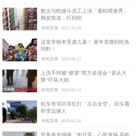
下了女儿扎利亚，然后医生们给这个孩子做了长达六个小时的良
性肿瘤切除手术，如今她已经一岁了，健康正常。
数次与蛇缠斗员工上演「毒蛇喂食秀」
网友惊道：吓到吃
去年五月以前，勒奈前二十周的孕期产检一直都没有异常现
象，但此后医生推荐她进入了一个高危孕妇小组接受密切的观
奇闻异事
2017-10-29
察，深入扫描后发现不仅她腹中的胎儿长了肿瘤，而且这块肿瘤
还有一部分在孩子体内没长出来。医生由此告诫夫妻俩，这个孩
这皇帝根本受虐儿童！ 童年竟饿到吃鱼
子是死胎的概率极大，建议他们引产。但当他们看到核磁共振的
饲料！
检查结果显示胎儿的器官一切正常时，就坚持一定要保胎。
奇闻异事
2020-06-12
上洗手间被“硬塞”两万多现金 “喜从天
降”吓坏大姐
奇闻异事
2020-01-12
机车停等区等红灯「左右全空」 回头看
秒变边缘人
奇闻异事
2018-05-26
世界最老猫咪「肉豆蔻」心脏衰竭 高龄