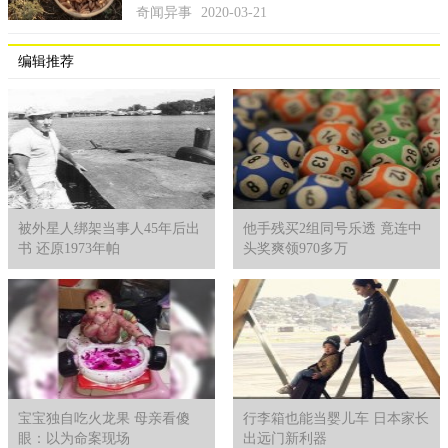
奇闻异事
2020-03-21
勒奈表示只记得她和老公初次怀抱女儿时，夫妻俩都泣不成
声，他们都惊骇于那么弱小的婴儿身上居然长了一个比她还大的
编辑推荐
肿瘤。不过幸好这是一个良性肿瘤，因此看上去并未明显影响到
她的器官发育，如今的她正生机勃勃地健康长大。即使年岁尚幼
无法独立爬行或行走，但完全可以跟着哥哥在房间里踉踉跄跄地
学步了。勒奈希望扎利亚只要能开心茁壮地长大成人就行了。
被外星人绑架当事人45年后出
他手残买2组同号乐透 竟连中
书 还原1973年帕
头奖爽领970多万
宝宝独自吃火龙果 母亲看傻
行李箱也能当婴儿车 日本家长
眼：以为命案现场
出远门新利器