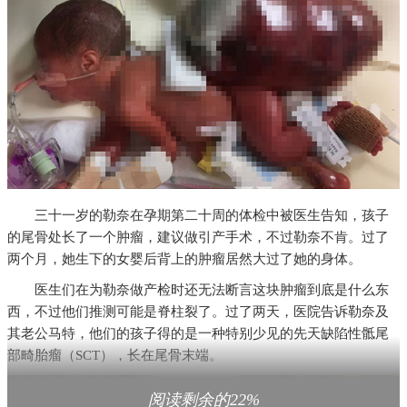
三十一岁的勒奈在孕期第二十周的体检中被医生告知，孩子
的尾骨处长了一个肿瘤，建议做引产手术，不过勒奈不肯。过了
两个月，她生下的女婴后背上的肿瘤居然大过了她的身体。
医生们在为勒奈做产检时还无法断言这块肿瘤到底是什么东
西，不过他们推测可能是脊柱裂了。过了两天，医院告诉勒奈及
其老公马特，他们的孩子得的是一种特别少见的先天缺陷性骶尾
部畸胎瘤（SCT），长在尾骨末端。
阅读剩余的22%