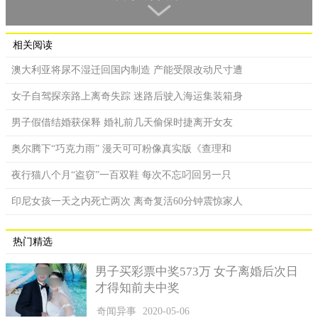
相关阅读
澳大利亚将尿不湿迁回国内制造 产能受限改动尺寸遭
女子自驾探亲路上离奇失踪 迷路后驶入海运集装箱身
男子假借结婚获保释 婚礼前几天偷保时捷离开女友
奥尔腾下“巧克力雨” 漫天可可粉像真实版《查理和
夜行猫八个月“盗窃”一百双鞋 每次不忘叼回另一只
印尼女孩一天之内死亡两次 离奇复活60分钟震惊家人
热门精选
男子买彩票中奖573万 女子离婚后次日
才得知前夫中奖
勒奈回忆，去年七月份还没到预产期的她就做了剖宫手术生
奇闻异事
2020-05-06