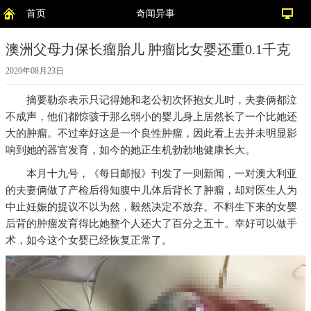
首页
奇闻异事
澳洲父母力保长瘤胎儿 肿瘤比女婴还重0.1千克
2020年08月23日
摘要
勒奈表示只记得她和老公初次怀抱女儿时，夫妻俩都泣
不成声，他们都惊骇于那么弱小的婴儿身上居然长了一个比她还
大的肿瘤。不过幸好这是一个良性肿瘤，因此看上去并未明显影
响到她的器官发育，如今的她正生机勃勃地健康长大。
本月十九号，《每日邮报》刊发了一则新闻，一对澳大利亚
的夫妻俩做了产检后得知腹中儿体后背长了肿瘤，却对医生人为
中止妊娠的提议不以为然，毅然决定不放弃。不料生下来的女婴
后背的肿瘤发育得比她整个人还大了百分之五十。幸好可以做手
术，如今这个女婴已经恢复正常了。