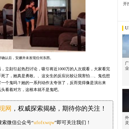
开
屋
U
帘确认后，安娜并未发现任何东西。
广
业
，立刻引起热烈讨论，吸引将近1000万的人次观看，大家看完
吓死了，她真是勇敢。、这女生的反应比较让我害怕…、鬼也想
打一个鬼吗？她的一系列动作太夸张了，反而觉得像是演出来
低头看着对方，这根本就不是鬼吧。
发现网
，权威探索揭秘，期待你的关注！
外
搜索微信公众号“
ufofxwqw
”即可关注我们！
灵