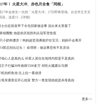
17年！ 火星大冲、赤色月全食「同框」
5或17年会发生一次的「火星大冲」27日即将登场。台北市立天文
说，这是15...[详细]
将士出征前皇帝下令先回家做这事 说出来太害羞了
米算错圈数 他提前庆祝胜利从冠军变垫底
9只小奶狗遭弃！狗妈超坚强勇敢护住宝贝：妈妈不会离开
节4禁忌别玩过头！ 命理师：做这事恐有不良灵动
登地心人是真的么 外星人居住在地球内部是不是真的
王子行骗30年敛财5500多万 却吃火腿露出马脚
手机拍鳄鱼池 往上拉一看崩溃
在母亲遇害后开心炫富 警方一查发现他就是杀母真凶
更多>>