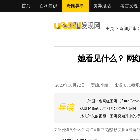
首页
百科知识
奇闻异事
灵异鬼话
考古发现
主页
>
奇闻异事
她看见什么？ 网
2020年10月22日
责编:小编
来源:UFO发
外国一名网红安娜（Anna B
导读
她拿起商品，才刚开始准备介绍时，
扑向外头的窗帘。安娜突如其来的行
以举止反常，是因为她看见身后的窗帘
文章:她看见什么？ 网红直播中突然1秒变脸直冲窗