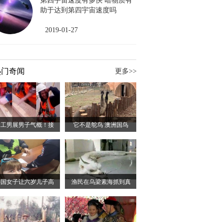
第四宇宙速度有多快 暗物质有
助于达到第四宇宙速度吗
2019-01-27
热门奇闻
更多>>
木工男展男子气概！接
它不是鸵鸟 澳洲国鸟
外国女子让六岁儿子高
渔民在乌梁素海抓到真