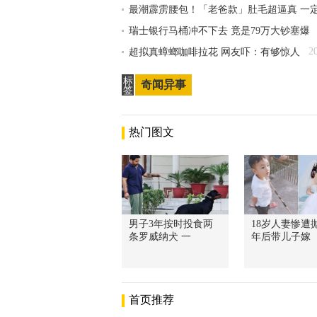
最潮霹雳腰包！「老爸款」肚毛超逼真 一
瑞士银行马桶冲不下去 竟是79万大钞塞爆
2
超拟真蟑螂咖啡拉花 网友吓：有够惊人
标
奇闻异事
签
热门图文
男子3年按时投食两
18岁人妻惨遭抛
条罗威纳犬 一
年后带儿子嫁
首页推荐