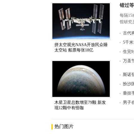
错过等
每隔1
馆研究员
古代
5千
拼太空观光NASA开放民众睡
太空站 船票每张18亿
生完
万圣
斯诺
扮沙国
垂挂
木星卫星总数增至79颗 新发
男子
现12颗中有怪咖
热门图片