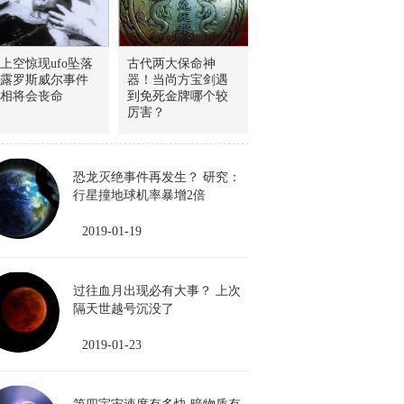
上空惊现ufo坠落
古代两大保命神
露罗斯威尔事件
器！当尚方宝剑遇
相将会丧命
到免死金牌哪个较
厉害？
恐龙灭绝事件再发生？ 研究：
行星撞地球机率暴增2倍
2019-01-19
过往血月出现必有大事？ 上次
隔天世越号沉没了
2019-01-23