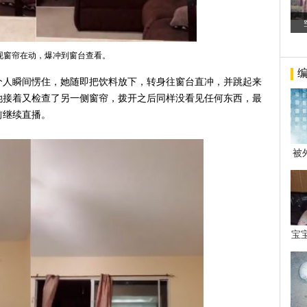
现窗帘在动，爆冲到窗台查看。
个人瞬间愣住，她随即把饮料放下，转身往窗台直冲，并跳起来
她接着又检查了另一侧窗帘，拨开之后同样没看见任何东西，最
前继续直播。
被
年后
宝
看