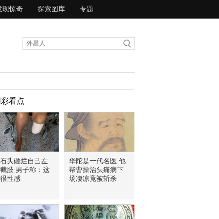
发现惊奇
探索图库
专题
精彩看点
石头砸烂自己左
华陀是一代名医 他
截肢 男子称：这
帮曹操治头痛病下
很性感
场凄凉竟被斩杀