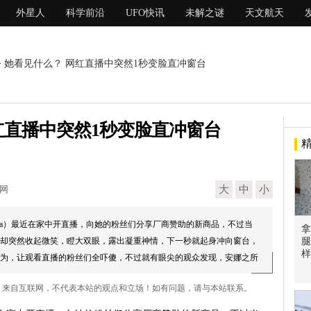
外星人
科学前沿
UFO快讯
未解之谜
天文航天
> 她看见什么？ 网红直播中突然1秒变脸直冲窗台
红直播中突然1秒变脸直冲窗台
现网
大
中
小
anana）最近在家中开直播，向她的粉丝们分享厂商赞助的新商品，不过当
拿
却突然收起微笑，瞪大双眼，露出凝重神情，下一秒就起身冲向窗台，
腿
样
为，让观看直播的粉丝们全吓傻，不过就有眼尖的观众发现，安娜之所
居然自己动起来。...
台 来自互联网，不代表本站的观点和立场！如有问题，请与本站联系。