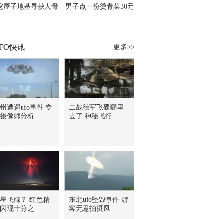
挖屋子地基寻获人骨
男子点一份烫青菜30元
主直觉就是失踪父亲
但份量让他苦笑菜涨
价？
FO快讯
更多>>
州遭遇ufo事件 专
二战德军飞碟哪里
摄像师分析
去了 神秘飞行
星飞碟？ 红色精
东北ufo坠毁事件 游
闪现十分之
客无意拍摄凤