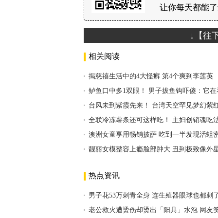
让你每天都能了
↓【往
相关阅读
揭慈禧生活中的4大怪癖 第4个爽到李莲英
鲈鱼口中多1双眼！ 男子拔鱼钩吓傻：它在
台风未到紫霞先来！ 台湾天空罕见梦幻紫
全联冷冻薯条还可这样吃！ 主妇创销魂吃
澳洲女童享用畅销披萨 吃到一半发现活蛆
靓丽女模整容上瘾脸部肿大 丑到极致像外
热点资讯
男子花53万刺青全身 连生殖器眼球也都刺
老公救火遭烫伤却烫出「阳具」水泡 网友