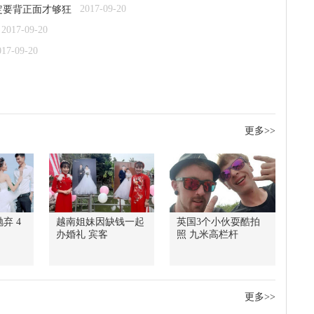
2017-09-20
定要背正面才够狂
2017-09-20
017-09-20
更多>>
弃 4
越南姐妹因缺钱一起
英国3个小伙耍酷拍
办婚礼 宾客
照 九米高栏杆
更多>>