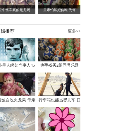
空中怪车真的是龙吗
皇帝怕嫔妃偷吃 为何
编辑推荐
更多>>
外星人绑架当事人45
他手残买2组同号乐透
出书 还原1973年帕
竟连中头奖爽领970多
斯卡古拉事件
万
宝独自吃火龙果 母亲
行李箱也能当婴儿车 日
傻眼：以为命案现场
本家长出远门新利器