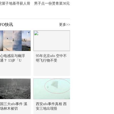
挖屋子地基寻获人骨
男子点一份烫青菜30元
主直觉就是失踪父亲
但份量让他苦笑菜涨
价？
FO快讯
更多>>
心电感应与幽浮
95年北京ufo 空中不
通？ 13岁「U
明飞行物不受
国三大ufo事件 溪
西安ufo事件真相 西
场林木被切
安三地出现怪