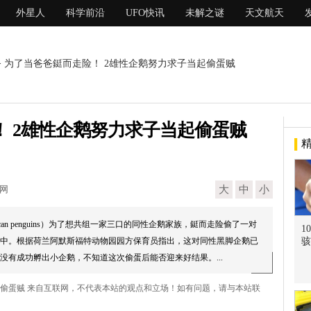
外星人
科学前沿
UFO快讯
未解之谜
天文航天
> 为了当爸爸鋌而走险！ 2雄性企鹅努力求子当起偷蛋贼
 2雄性企鹅努力求子当起偷蛋贼
现网
大
中
小
can penguins）为了想共组一家三口的同性企鹅家族，鋌而走险偷了一对
1
中。根据荷兰阿默斯福特动物园园方保育员指出，这对同性黑脚企鹅已
骇
没有成功孵出小企鹅，不知道这次偷蛋后能否迎来好结果。...
起偷蛋贼 来自互联网，不代表本站的观点和立场！如有问题，请与本站联