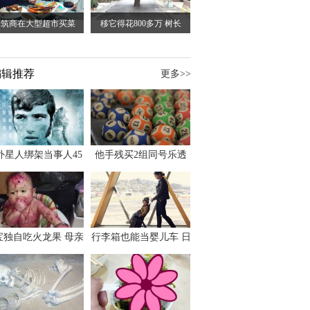
建筑商在大型超市买菜
移它得花800多万 树长
编辑推荐
更多>>
外星人绑架当事人45
他手残买2组同号乐透
出书 还原1973年帕
竟连中头奖爽领970多
斯卡古拉事件
万
宝独自吃火龙果 母亲
行李箱也能当婴儿车 日
傻眼：以为命案现场
本家长出远门新利器