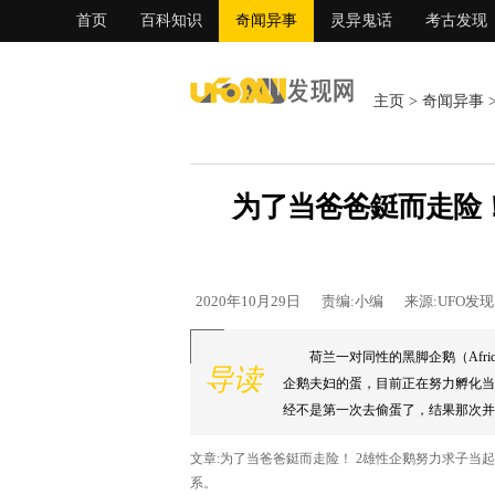
首页
百科知识
奇闻异事
灵异鬼话
考古发现
主页
>
奇闻异事
为了当爸爸鋌而走险！
2020年10月29日
责编:小编
来源:UFO发
荷兰一对同性的黑脚企鹅（Afri
导读
企鹅夫妇的蛋，目前正在努力孵化当
经不是第一次去偷蛋了，结果那次并
文章:为了当爸爸鋌而走险！ 2雄性企鹅努力求子当
系。