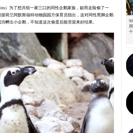
enguins）为了想共组一家三口的同性企鹅家族，鋌而走险偷了一
根据荷兰阿默斯福特动物园园方保育员指出，这对同性黑脚企鹅
9
成功孵出小企鹅，不知道这次偷蛋后能否迎来好结果。
用
十