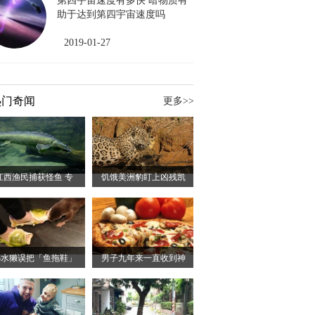
第四宇宙速度有多快 暗物质有
助于达到第四宇宙速度吗
2019-01-27
热门奇闻
更多>>
江西渔民捕获怪鱼 专
饥饿美洲豹盯上凶残凯
小水獭误把「鱼拖鞋」
男子九年来一直收到神