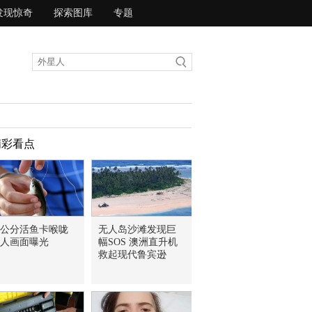
发现惊奇
探索图库
专题
精彩看点
0公分活鱼卡喉咙
无人岛沙滩发现巨
人画面曝光
幅SOS 澳洲直升机
救起现代鲁宾逊