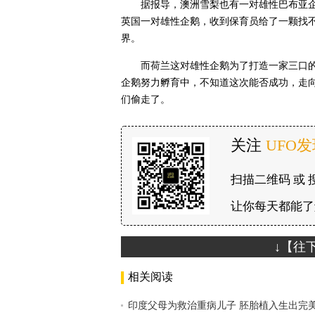
据报导，澳洲雪梨也有一对雄性巴布亚
英国一对雄性企鹅，收到保育员给了一颗找
界。
而荷兰这对雄性企鹅为了打造一家三口
企鹅努力孵育中，不知道这次能否成功，走
们偷走了。
关注
UFO
扫描二维码 或 
让你每天都能了
↓【往
相关阅读
印度父母为救治重病儿子 胚胎植入生出完