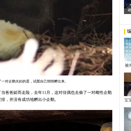
被
年后
了一对企鹅夫妇的蛋，试图自己悄悄孵出来。
当爸爸鋌而走险，去年11月，这对佳偶也去偷了一对雌性企鹅
安排，并没有成功地孵出小企鹅。
宝
看