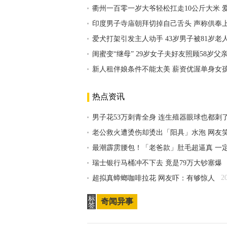
衢州一百零一岁大爷轻松扛走10公斤大米 
印度男子寺庙朝拜切掉自己舌头 声称供奉
爱犬打架引发主人动手 43岁男子被81岁
闺蜜变“继母” 29岁女子夫好友照顾58岁父
新人租伴娘条件不能太美 薪资优渥单身女
热点资讯
男子花53万刺青全身 连生殖器眼球也都刺
老公救火遭烫伤却烫出「阳具」水泡 网友
最潮霹雳腰包！「老爸款」肚毛超逼真 一
瑞士银行马桶冲不下去 竟是79万大钞塞爆
2
超拟真蟑螂咖啡拉花 网友吓：有够惊人
标
奇闻异事
签