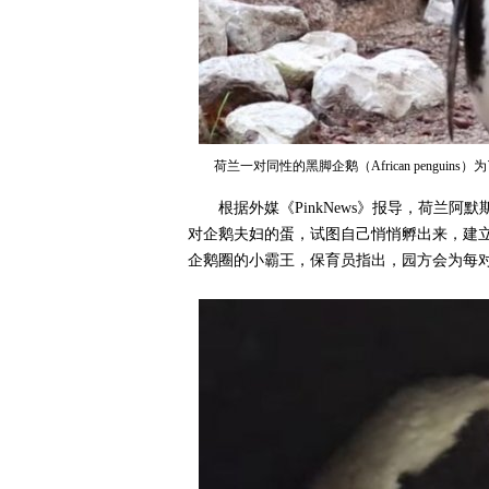
荷兰一对同性的黑脚企鹅（African peng
根据外媒《PinkNews》报导，荷兰阿默斯福
对企鹅夫妇的蛋，试图自己悄悄孵出来，建立
企鹅圈的小霸王，保育员指出，园方会为每