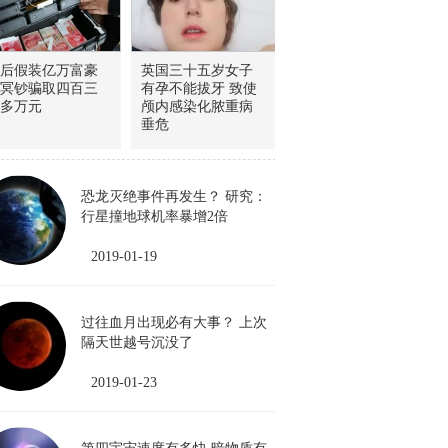
0后假装亿万富豪
英国三十五岁女子
冥钞骗取四百三
有孕不能拔牙 致使
多万元
颅内感染化脓重病
垂危
恐龙灭绝事件再发生？ 研究：
行星撞地球机率暴增2倍
2019-01-19
过往血月出现必有大事？ 上次
隔天世越号沉没了
2019-01-23