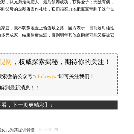
企鹅，从兄弟走向恋人，最后领养成功，获得爱子；无独有偶，
不到父母的企鹅蛋当作礼物，它们很努力地把宝宝带到了这个世
的家庭，毫不犹豫地走上偷蛋贼之路，园方表示，目前这对雄性
向多元成家，结束偷蛋生涯，否则明年其他企鹅蛋可能又要被它
发现网
，权威探索揭秘，期待你的关注！
搜索微信公众号“
ufofxwqw
”即可关注我们！
解到最新消息！！
下看，下一页更精彩】↓
2020-10-29
美女儿为其提供骨髓