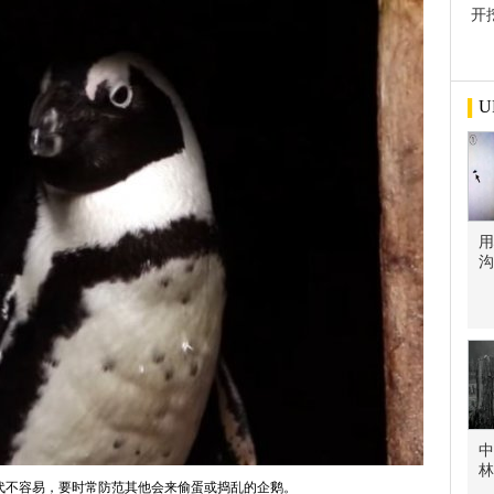
开
屋
U
用
沟
中
林
代不容易，要时常防范其他会来偷蛋或捣乱的企鹅。