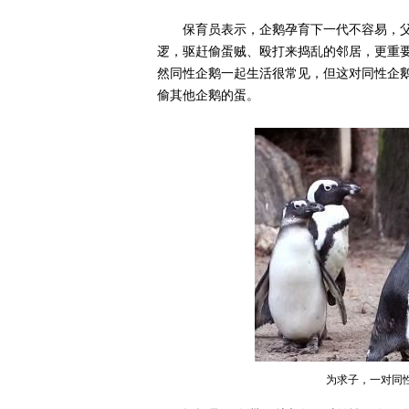
保育员表示，企鹅孕育下一代不容易，
逻，驱赶偷蛋贼、殴打来捣乱的邻居，更重
然同性企鹅一起生活很常见，但这对同性企
偷其他企鹅的蛋。
为求子，一对同