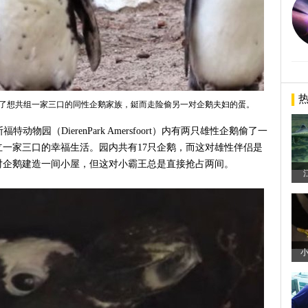
uins）为了想共组一家三口的同性企鹅家族，鋌而走险偷另一对企鹅夫妇的蛋。
特动物园（DierenPark Amersfoort）内有两只雄性企鹅偷了一
一家三口的幸福生活。园内共有17只企鹅，而这对雄性伴侣是
对企鹅建造一间小屋，但这对小霸王总是直接抢占两间。