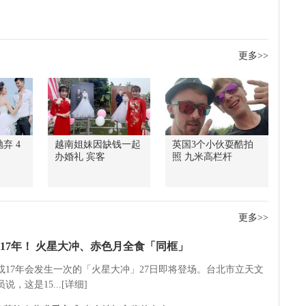
更多>>
弃 4
越南姐妹因缺钱一起
英国3个小伙耍酷拍
办婚礼 宾客
照 九米高栏杆
更多>>
17年！ 火星大冲、赤色月全食「同框」
5或17年会发生一次的「火星大冲」27日即将登场。台北市立天文
说，这是15...[详细]