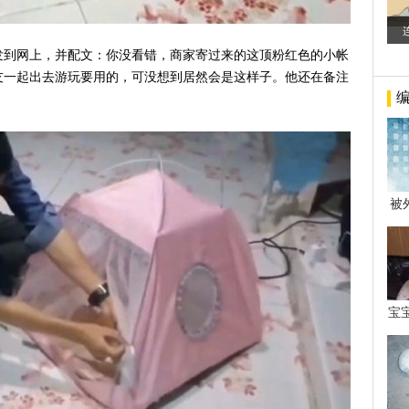
发到网上，并配文：你没看错，商家寄过来的这顶粉红色的小帐
友一起出去游玩要用的，可没想到居然会是这样子。他还在备注
！
被
年后
宝
看