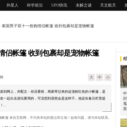
外星人
科学前沿
UFO快讯
未解之谜
天文航天
> 泰国男子双十一抢购情侣帐篷 收到包裹却是宠物帐篷
情侣帐篷 收到包裹却是宠物帐篷
现网
大
中
小
发到网上，并配文：你没看错，商家寄过来的这顶粉红色的小帐篷，是
中
友一起出去游玩要用的，可没想到居然会是这样子。他还在备注栏里提
封
鬼
..
发
宠物帐篷 来自互联网，不代表本站的观点和立场！如有问题，请与本站联系。