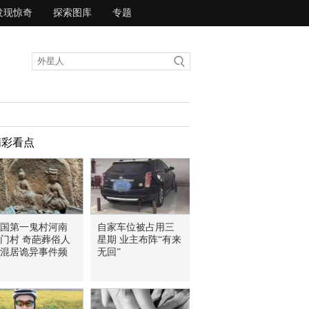
发现惊奇
探索图库
专题
精彩看点
国第一鬼村河南
自家车位被占用三
门村 奇葩葬俗人
星期 业主布阵“有来
混居诡异事件频
无回”