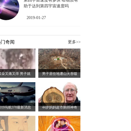
第四宇宙速度有多快 暗物质有
助于达到第四宇宙速度吗
2019-01-27
热门奇闻
更多>>
耳朵又痛又痒 男子就
男子居住地遭山火吞噬
2019马航370最新消息
44岁妈妈超市购得神奇