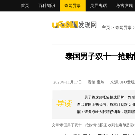
首页
百科知识
奇闻异事
灵异鬼话
考古发现
主页
>
奇闻异事
泰国男子双十一抢购
2020年11月17日
责编:宝玲
来源:UFO发
男子将这顶帐篷拍成照片，然后
导读
自己在网上购买的，原本计划跟女朋
醒：请务必睁大眼睛仔细看，嘿嘿嘿！.
文章:泰国男子双十一抢购情侣帐篷 收到包裹却是