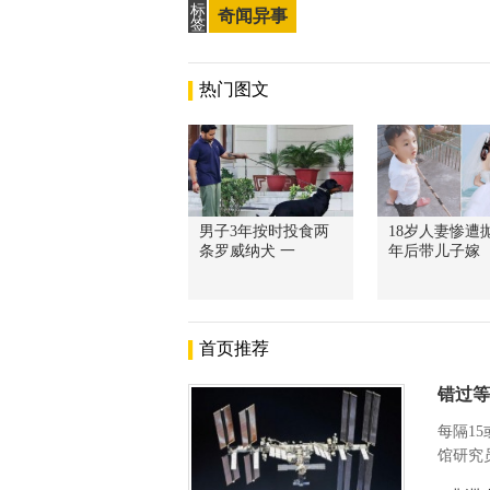
标
奇闻异事
签
热门图文
男子3年按时投食两
18岁人妻惨遭抛
条罗威纳犬 一
年后带儿子嫁
首页推荐
错过等
每隔1
馆研究员