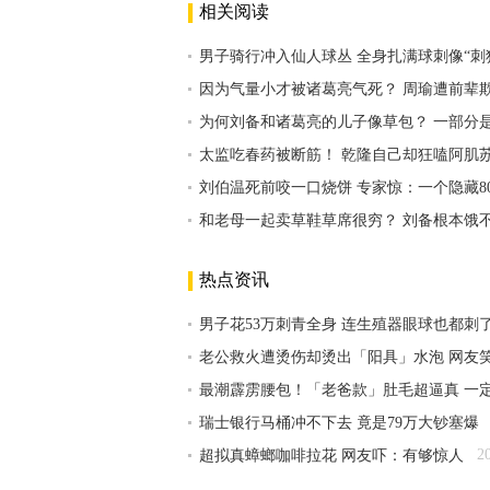
相关阅读
男子骑行冲入仙人球丛 全身扎满球刺像“刺
因为气量小才被诸葛亮气死？ 周瑜遭前辈
为何刘备和诸葛亮的儿子像草包？ 一部分
太监吃春药被断筋！ 乾隆自己却狂嗑阿肌苏
刘伯温死前咬一口烧饼 专家惊：一个隐藏8
和老母一起卖草鞋草席很穷？ 刘备根本饿
热点资讯
男子花53万刺青全身 连生殖器眼球也都刺
老公救火遭烫伤却烫出「阳具」水泡 网友
最潮霹雳腰包！「老爸款」肚毛超逼真 一
瑞士银行马桶冲不下去 竟是79万大钞塞爆
2
超拟真蟑螂咖啡拉花 网友吓：有够惊人