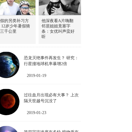
假的另类补习方
他深夜看A片嗨翻
 12岁少年暑假骑
邻居姐姐竟塞字
三千公里
条：女优叫声蛮好
听
恐龙灭绝事件再发生？ 研究：
行星撞地球机率暴增2倍
2019-01-19
过往血月出现必有大事？ 上次
隔天世越号沉没了
2019-01-23