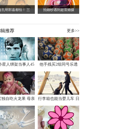
连孔明郭嘉都怕！ 三
拍婚纱遇到超雷婚摄
编辑推荐
更多>>
外星人绑架当事人45
他手残买2组同号乐透
出书 还原1973年帕
竟连中头奖爽领970多
斯卡古拉事件
万
宝独自吃火龙果 母亲
行李箱也能当婴儿车 日
傻眼：以为命案现场
本家长出远门新利器