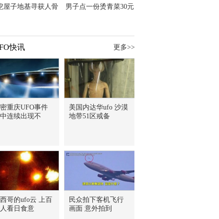
挖屋子地基寻获人骨
男子点一份烫青菜30元
主直觉就是失踪父亲
但份量让他苦笑菜涨
价？
FO快讯
更多>>
密重庆UFO事件
美国内达华ufo 沙漠
中连续出现不
地带51区戒备
西哥的ufo云 上百
民众拍下客机飞行
人看日食意
画面 意外拍到